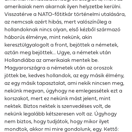
amerikaiak nem akarnak ilyen helyzetbe kerülni.
Visszatérve a NATO-főtitkár történelmi utalására,
az nemcsak azért hibás, mert valószínűleg a
hollandoknak nincs olyan, első kézből származó
háborús élménye, mint nekünk, akin
keresztülgyalogolt a front, bejöttek a németek,
aztán meg bejöttek… Ugye, a németek után
Hollandiába az amerikaiak mentek be.
Magyarországra a németek után az oroszok
jöttek be, kedves hollandok, az egy másik élmény,
az egy másik tapasztalat, ami nekik nincsen meg,
nekünk megvan, úgyhogy ne emlegessétek ezt a
korszakot, mert ez nekünk mást jelent, mint
nektek. Biztos nektek is szenvedéses volt, de
nekünk legalább kétszeresen volt az. Úgyhogy
nem biztos, hogy tudjátok, hogy mikor ilyet
mondtok, akkor mi mire gondolunk, egy. Kettő: