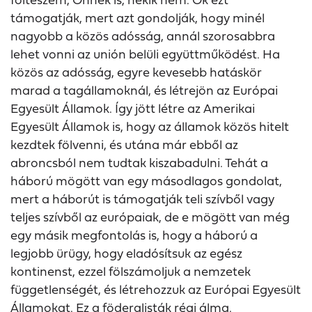
támogatják, mert azt gondolják, hogy minél
nagyobb a közös adósság, annál szorosabbra
lehet vonni az unión belüli együttműködést. Ha
közös az adósság, egyre kevesebb hatáskör
marad a tagállamoknál, és létrejön az Európai
Egyesült Államok. Így jött létre az Amerikai
Egyesült Államok is, hogy az államok közös hitelt
kezdtek fölvenni, és utána már ebből az
abroncsból nem tudtak kiszabadulni. Tehát a
háború mögött van egy másodlagos gondolat,
mert a háborút is támogatják teli szívből vagy
teljes szívből az európaiak, de e mögött van még
egy másik megfontolás is, hogy a háború a
legjobb ürügy, hogy eladósítsuk az egész
kontinenst, ezzel fölszámoljuk a nemzetek
függetlenségét, és létrehozzuk az Európai Egyesült
Államokat. Ez a föderalisták régi álma.