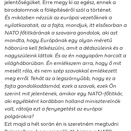
jelentőségüket. Erre megy ki az egész, ennek a
birodalomnak a fölépítéséről szól a történet.
És miközben nézzük az európai vezetőknek a
nyilatkozatait, az a fajta, mondjuk, itt elsősorban a
NATO főtitkárának a szavaira gondolok, aki azt
mondta, hogy Európának egy olyan méretű
háborúra kell felkészülni, amit a dédszüleink és a
nagyszüleink láttak. És az én nagyapám harcolt a
világháborúban. Én emlékszem arra, hogy ő mit
mesélt róla, és nem szép szavakkal emlékezett
meg erről. Tehát az a legszörnyűbb, hogy ez a
fajta gondolkodásmód, ezek a szavak, ezek Ön
szerint mit jelentenek, amikor egy NATO-főtitkár,
aki egyébként korábban holland miniszterelnök
volt, rátolja ezt a fenyegetést az európai
polgárokra?
Ezt majd a hét során én is szeretném megtudni