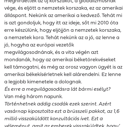
meghirdették az új korszakot, a globalizmusnak
vége, és eljött a nemzetek korszaka, ez az amerikai
álláspont. Nekünk az amerikai a kedvező. Tehát mi
is azt gondoljuk, hogy itt az ideje, sőt mi 2010 óta
erre készülünk, hogy eljöjjön a nemzetek korszaka,
a nemzetek kora. Tehát nekünk az a jó, az lenne a
jó, hogyha az európai vezetők
megvilágosodnának, és a vita végén azt
mondanák, hogy az amerikai béketörekvéseket
kell támogatni, és még az orosz vagyon ügyét is az
amerikai békekísérletnek kell alárendelni. Ez lenne
a legjobb kimenetele a dolognak.
És erre a megvilágosodásra lát bármi esélyt?
Van még három napunk.
Történhetnek addig csodák ezek szerint. Azért
vasárnap kiposztolta ezt a brüsszeli pakkot, az 1,6
millió visszaküldött konzultációs ívet. Ezt a
véleményt, amit az emberek visszaküldtek, hogy’