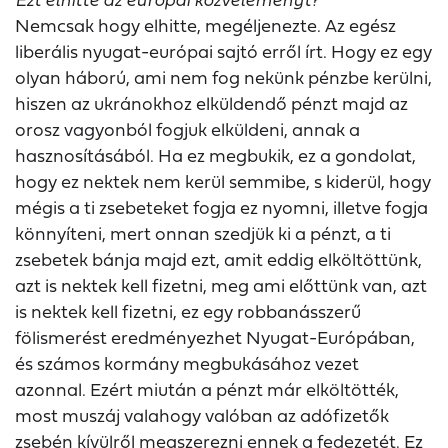
Nemcsak hogy elhitte, megéljenezte. Az egész
liberális nyugat-európai sajtó erről írt. Hogy ez egy
olyan háború, ami nem fog nekünk pénzbe kerülni,
hiszen az ukránokhoz elküldendő pénzt majd az
orosz vagyonból fogjuk elküldeni, annak a
hasznosításából. Ha ez megbukik, ez a gondolat,
hogy ez nektek nem kerül semmibe, s kiderül, hogy
mégis a ti zsebeteket fogja ez nyomni, illetve fogja
könnyíteni, mert onnan szedjük ki a pénzt, a ti
zsebetek bánja majd ezt, amit eddig elköltöttünk,
azt is nektek kell fizetni, meg ami előttünk van, azt
is nektek kell fizetni, ez egy robbanásszerű
fölismerést eredményezhet Nyugat-Európában,
és számos kormány megbukásához vezet
azonnal. Ezért miután a pénzt már elköltötték,
most muszáj valahogy valóban az adófizetők
zsebén kívülről megszerezni ennek a fedezetét. Ez