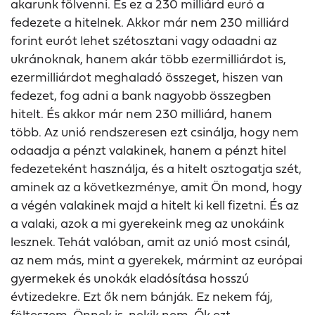
akarunk fölvenni. És ez a 230 milliárd euró a
fedezete a hitelnek. Akkor már nem 230 milliárd
forint eurót lehet szétosztani vagy odaadni az
ukránoknak, hanem akár több ezermilliárdot is,
ezermilliárdot meghaladó összeget, hiszen van
fedezet, fog adni a bank nagyobb összegben
hitelt. És akkor már nem 230 milliárd, hanem
több. Az unió rendszeresen ezt csinálja, hogy nem
odaadja a pénzt valakinek, hanem a pénzt hitel
fedezeteként használja, és a hitelt osztogatja szét,
aminek az a következménye, amit Ön mond, hogy
a végén valakinek majd a hitelt ki kell fizetni. És az
a valaki, azok a mi gyerekeink meg az unokáink
lesznek. Tehát valóban, amit az unió most csinál,
az nem más, mint a gyerekek, mármint az európai
gyermekek és unokák eladósítása hosszú
évtizedekre. Ezt ők nem bánják. Ez nekem fáj,
fölteszem, Önnek is, nekik nem. Ők ezt