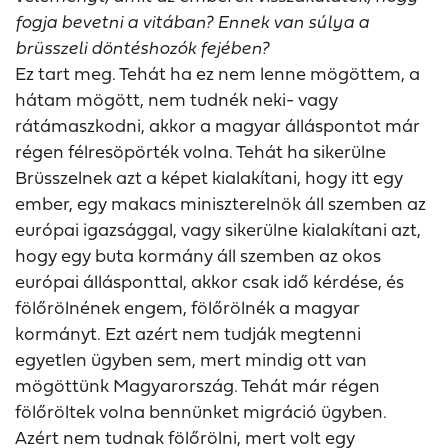
fogja bevetni a vitában? Ennek van súlya a
brüsszeli döntéshozók fejében?
Ez tart meg. Tehát ha ez nem lenne mögöttem, a
hátam mögött, nem tudnék neki- vagy
rátámaszkodni, akkor a magyar álláspontot már
régen félresöpörték volna. Tehát ha sikerülne
Brüsszelnek azt a képet kialakítani, hogy itt egy
ember, egy makacs miniszterelnök áll szemben az
európai igazsággal, vagy sikerülne kialakítani azt,
hogy egy buta kormány áll szemben az okos
európai állásponttal, akkor csak idő kérdése, és
fölőrölnének engem, fölőrölnék a magyar
kormányt. Ezt azért nem tudják megtenni
egyetlen ügyben sem, mert mindig ott van
mögöttünk Magyarország. Tehát már régen
fölőröltek volna bennünket migráció ügyben.
Azért nem tudnak fölőrölni, mert volt egy