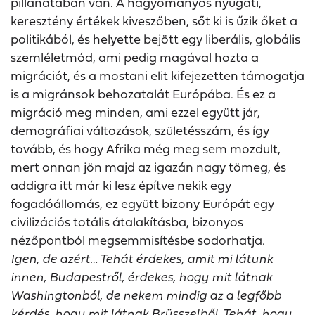
pillanatában van. A hagyományos nyugati,
keresztény értékek kiveszőben, sőt ki is űzik őket a
politikából, és helyette bejött egy liberális, globális
szemléletmód, ami pedig magával hozta a
migrációt, és a mostani elit kifejezetten támogatja
is a migránsok behozatalát Európába. És ez a
migráció meg minden, ami ezzel együtt jár,
demográfiai változások, születésszám, és így
tovább, és hogy Afrika még meg sem mozdult,
mert onnan jön majd az igazán nagy tömeg, és
addigra itt már ki lesz építve nekik egy
fogadóállomás, ez együtt bizony Európát egy
civilizációs totális átalakításba, bizonyos
nézőpontból megsemmisítésbe sodorhatja.
Igen, de azért… Tehát érdekes, amit mi látunk
innen, Budapestről, érdekes, hogy mit látnak
Washingtonból, de nekem mindig az a legfőbb
kérdés, hogy mit látnak Brüsszelből. Tehát, hogy