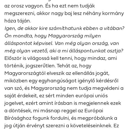
az orosz vagyon. És ha ezt nem tudják
megszerezni, akkor nagy baj lesz néhány kormány
háza táján.
Igen, de akkor kire számíthatunk ebben a vitában?
Ön mondta, hogy Magyarország milyen
álláspontot képvisel. Van még olyan ország, van
még olyan vezető, aki a mi álláspontunkat osztja?
Először is világossá kell tenni, hogy mindaz, ami
történik, jogszerűtlen. Tehát az, hogy
Magyarországtól elveszik az ellenállás jogát,
miközben egy egyhangúságot igénylő kérdésről
van szó, és Magyarország nem tudja megvédeni a
saját érdekeit, ez sért minden európai uniós
jogelvet, ezért amint írásban is megjelennek ezek
a döntések, mi másnap reggel az Európai
Bírósághoz fogunk fordulni, és megpróbálunk a
jog útján érvényt szerezni a követeléseinknek. Ez