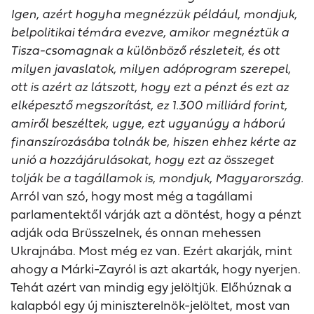
Igen, azért hogyha megnézzük például, mondjuk,
belpolitikai témára evezve, amikor megnéztük a
Tisza-csomagnak a különböző részleteit, és ott
milyen javaslatok, milyen adóprogram szerepel,
ott is azért az látszott, hogy ezt a pénzt és ezt az
elképesztő megszorítást, ez 1.300 milliárd forint,
amiről beszéltek, ugye, ezt ugyanúgy a háború
finanszírozásába tolnák be, hiszen ehhez kérte az
unió a hozzájárulásokat, hogy ezt az összeget
tolják be a tagállamok is, mondjuk, Magyarország.
Arról van szó, hogy most még a tagállami
parlamentektől várják azt a döntést, hogy a pénzt
adják oda Brüsszelnek, és onnan mehessen
Ukrajnába. Most még ez van. Ezért akarják, mint
ahogy a Márki-Zayról is azt akarták, hogy nyerjen.
Tehát azért van mindig egy jelöltjük. Előhúznak a
kalapból egy új miniszterelnök-jelöltet, most van