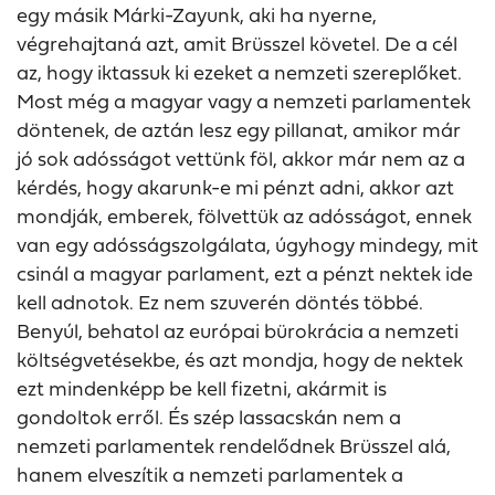
egy másik Márki-Zayunk, aki ha nyerne,
végrehajtaná azt, amit Brüsszel követel. De a cél
az, hogy iktassuk ki ezeket a nemzeti szereplőket.
Most még a magyar vagy a nemzeti parlamentek
döntenek, de aztán lesz egy pillanat, amikor már
jó sok adósságot vettünk föl, akkor már nem az a
kérdés, hogy akarunk-e mi pénzt adni, akkor azt
mondják, emberek, fölvettük az adósságot, ennek
van egy adósságszolgálata, úgyhogy mindegy, mit
csinál a magyar parlament, ezt a pénzt nektek ide
kell adnotok. Ez nem szuverén döntés többé.
Benyúl, behatol az európai bürokrácia a nemzeti
költségvetésekbe, és azt mondja, hogy de nektek
ezt mindenképp be kell fizetni, akármit is
gondoltok erről. És szép lassacskán nem a
nemzeti parlamentek rendelődnek Brüsszel alá,
hanem elveszítik a nemzeti parlamentek a