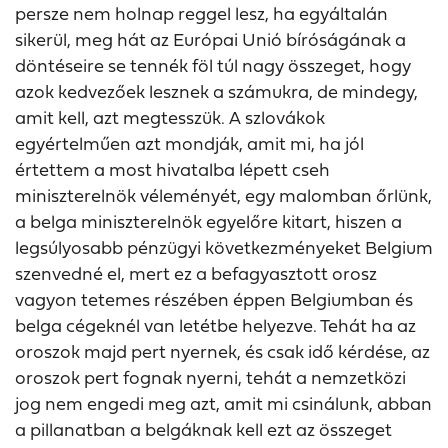
persze nem holnap reggel lesz, ha egyáltalán
sikerül, meg hát az Európai Unió bíróságának a
döntéseire se tennék föl túl nagy összeget, hogy
azok kedvezőek lesznek a számukra, de mindegy,
amit kell, azt megtesszük. A szlovákok
egyértelműen azt mondják, amit mi, ha jól
értettem a most hivatalba lépett cseh
miniszterelnök véleményét, egy malomban őrlünk,
a belga miniszterelnök egyelőre kitart, hiszen a
legsúlyosabb pénzügyi következményeket Belgium
szenvedné el, mert ez a befagyasztott orosz
vagyon tetemes részében éppen Belgiumban és
belga cégeknél van letétbe helyezve. Tehát ha az
oroszok majd pert nyernek, és csak idő kérdése, az
oroszok pert fognak nyerni, tehát a nemzetközi
jog nem engedi meg azt, amit mi csinálunk, abban
a pillanatban a belgáknak kell ezt az összeget