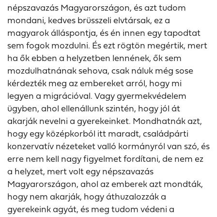
népszavazás Magyarországon, és azt tudom
mondani, kedves brüsszeli elvtársak, ez a
magyarok álláspontja, és én innen egy tapodtat
sem fogok mozdulni. És ezt rögtön megértik, mert
ha ők ebben a helyzetben lennének, ők sem
mozdulhatnának sehova, csak náluk még sose
kérdezték meg az embereket arról, hogy mi
legyen a migrációval. Vagy gyermekvédelem
ügyben, ahol ellenállunk szintén, hogy jól át
akarják nevelni a gyerekeinket. Mondhatnák azt,
hogy egy középkorból itt maradt, családpárti
konzervatív nézeteket valló kormányról van szó, és
erre nem kell nagy figyelmet fordítani, de nem ez
a helyzet, mert volt egy népszavazás
Magyarországon, ahol az emberek azt mondták,
hogy nem akarják, hogy áthuzalozzák a
gyerekeink agyát, és meg tudom védeni a