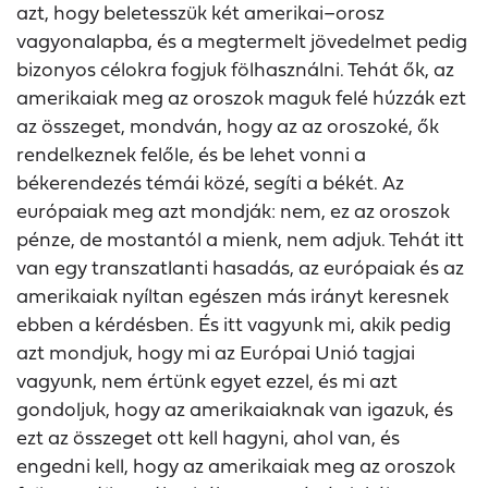
azt, hogy beletesszük két amerikai–orosz
vagyonalapba, és a megtermelt jövedelmet pedig
bizonyos célokra fogjuk fölhasználni. Tehát ők, az
amerikaiak meg az oroszok maguk felé húzzák ezt
az összeget, mondván, hogy az az oroszoké, ők
rendelkeznek felőle, és be lehet vonni a
békerendezés témái közé, segíti a békét. Az
európaiak meg azt mondják: nem, ez az oroszok
pénze, de mostantól a mienk, nem adjuk. Tehát itt
van egy transzatlanti hasadás, az európaiak és az
amerikaiak nyíltan egészen más irányt keresnek
ebben a kérdésben. És itt vagyunk mi, akik pedig
azt mondjuk, hogy mi az Európai Unió tagjai
vagyunk, nem értünk egyet ezzel, és mi azt
gondoljuk, hogy az amerikaiaknak van igazuk, és
ezt az összeget ott kell hagyni, ahol van, és
engedni kell, hogy az amerikaiak meg az oroszok