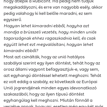
hogy átlépik a Rubicont. Ha pedig nem tudjuk
megakadályozni, és erre van nagyobb esély, akkor
pedig valahogy ki kell belőle maradni, ez sem
egyszerű.
Hogyan lehet kimaradni ebből, hogyha azt
mondja a brüsszeli vezetés, hogy minden uniós
tagországnak ehhez ragaszkodnia kell, és csak
együtt lehet ezt megvalósítani, hogyan lehet
kimaradni ebből?
Most azt csinálták, hogy az unió hatályos
szabályai szerint egy ilyen döntést, tehát hogy az
orosz állami vagyont befagyasztjuk-e, vagy sem,
azt egyhangú döntéssel lehetett meghozni. Tehát
ez volt eddig a szabály, ez következik az Európai
Unió jogrendjének minden egyes idevonatkozó
szakaszából, hogy az ilyen típusú döntést
egyhangúlag kell meghozni. Miután fönnáll a
veszélye annak, hogy mi, esetleg még egy-két más