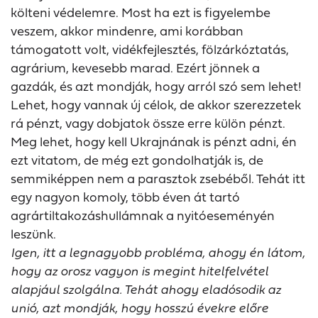
költeni védelemre. Most ha ezt is figyelembe
veszem, akkor mindenre, ami korábban
támogatott volt, vidékfejlesztés, fölzárkóztatás,
agrárium, kevesebb marad. Ezért jönnek a
gazdák, és azt mondják, hogy arról szó sem lehet!
Lehet, hogy vannak új célok, de akkor szerezzetek
rá pénzt, vagy dobjatok össze erre külön pénzt.
Meg lehet, hogy kell Ukrajnának is pénzt adni, én
ezt vitatom, de még ezt gondolhatják is, de
semmiképpen nem a parasztok zsebéből. Tehát itt
egy nagyon komoly, több éven át tartó
agrártiltakozáshullámnak a nyitóeseményén
leszünk.
Igen, itt a legnagyobb probléma, ahogy én látom,
hogy az orosz vagyon is megint hitelfelvétel
alapjául szolgálna. Tehát ahogy eladósodik az
unió, azt mondják, hogy hosszú évekre előre