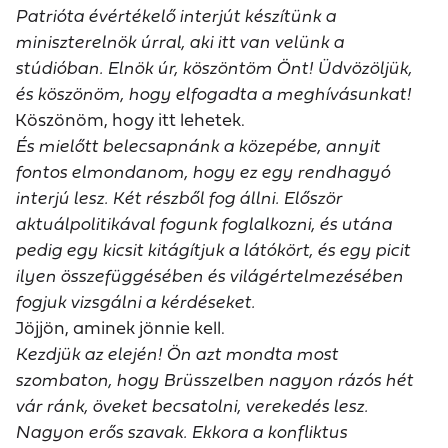
Patrióta évértékelő interjút készítünk a
miniszterelnök úrral, aki itt van velünk a
stúdióban. Elnök úr, köszöntöm Önt! Üdvözöljük,
és köszönöm, hogy elfogadta a meghívásunkat!
Köszönöm, hogy itt lehetek.
És mielőtt belecsapnánk a közepébe, annyit
fontos elmondanom, hogy ez egy rendhagyó
interjú lesz. Két részből fog állni. Először
aktuálpolitikával fogunk foglalkozni, és utána
pedig egy kicsit kitágítjuk a látókört, és egy picit
ilyen összefüggésében és világértelmezésében
fogjuk vizsgálni a kérdéseket.
Jöjjön, aminek jönnie kell.
Kezdjük az elején! Ön azt mondta most
szombaton, hogy Brüsszelben nagyon rázós hét
vár ránk, öveket becsatolni, verekedés lesz.
Nagyon erős szavak. Ekkora a konfliktus