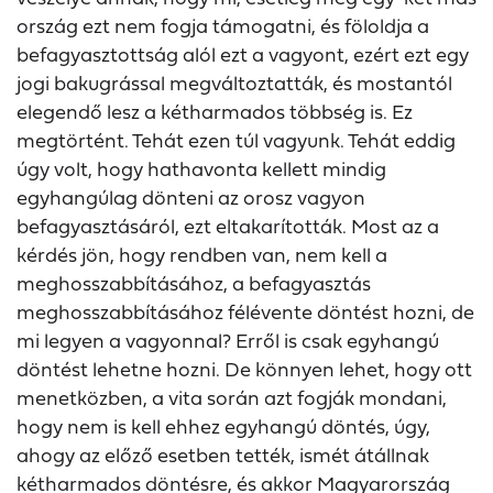
ország ezt nem fogja támogatni, és föloldja a
befagyasztottság alól ezt a vagyont, ezért ezt egy
jogi bakugrással megváltoztatták, és mostantól
elegendő lesz a kétharmados többség is. Ez
megtörtént. Tehát ezen túl vagyunk. Tehát eddig
úgy volt, hogy hathavonta kellett mindig
egyhangúlag dönteni az orosz vagyon
befagyasztásáról, ezt eltakarították. Most az a
kérdés jön, hogy rendben van, nem kell a
meghosszabbításához, a befagyasztás
meghosszabbításához félévente döntést hozni, de
mi legyen a vagyonnal? Erről is csak egyhangú
döntést lehetne hozni. De könnyen lehet, hogy ott
menetközben, a vita során azt fogják mondani,
hogy nem is kell ehhez egyhangú döntés, úgy,
ahogy az előző esetben tették, ismét átállnak
kétharmados döntésre, és akkor Magyarország