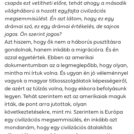
csapás ezt vetítheti előre, tehát ahogy a második
világháború is hozott egyfajta civilizációs
megsemmisülést. Én azt látom, hogy ez egy
drámai szó, ez egy drámai értékelés, de sajnos
jogos. Ön szerint jogos?
Azt hiszem, hogy ők nem a háborús pusztításra
gondolnak, hanem inkább a migrációra. És én
azzal egyetértek. Ebben az amerikai
dokumentumban az a legmeglepőbb, hogy olyan,
mintha mi írtuk volna. És ugyan én jó véleménnyel
vagyok a magyar titkosszolgálatok képességeiről,
de azért az túlzás volna, hogy ekkora befolyásunk
legyen. Tehát szerintem ezt az amerikaiak maguk
írták, de pont arra jutottak, olyan
következtetésekre, mint mi. Szerintem is Európa
egy civilizációs megsemmisülés, én inkább azt
mondanám, hogy egy civilizációs átalakítás