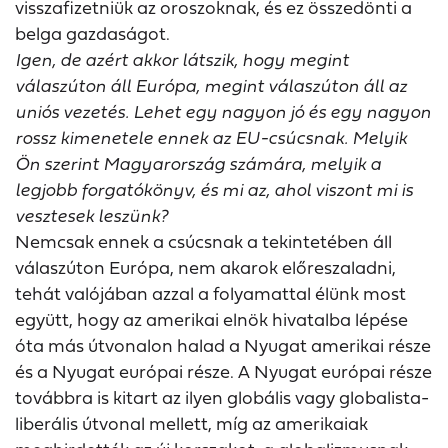
visszafizetniük az oroszoknak, és ez összedönti a
belga gazdaságot.
Igen, de azért akkor látszik, hogy megint
válaszúton áll Európa, megint válaszúton áll az
uniós vezetés. Lehet egy nagyon jó és egy nagyon
rossz kimenetele ennek az EU-csúcsnak. Melyik
Ön szerint Magyarország számára, melyik a
legjobb forgatókönyv, és mi az, ahol viszont mi is
vesztesek leszünk?
Nemcsak ennek a csúcsnak a tekintetében áll
válaszúton Európa, nem akarok előreszaladni,
tehát valójában azzal a folyamattal élünk most
együtt, hogy az amerikai elnök hivatalba lépése
óta más útvonalon halad a Nyugat amerikai része
és a Nyugat európai része. A Nyugat európai része
továbbra is kitart az ilyen globális vagy globalista-
liberális útvonal mellett, míg az amerikaiak