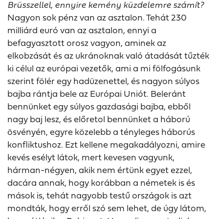
Brüsszellel, ennyire kemény küzdelemre számít?
Nagyon sok pénz van az asztalon. Tehát 230
milliárd euró van az asztalon, ennyi a
befagyasztott orosz vagyon, aminek az
elkobzását és az ukránoknak való átadását tűzték
ki célul az európai vezetők, ami a mi fölfogásunk
szerint fölér egy hadüzenettel, és nagyon súlyos
bajba rántja bele az Európai Uniót. Beleránt
bennünket egy súlyos gazdasági bajba, ebből
nagy baj lesz, és előretol bennünket a háború
ösvényén, egyre közelebb a tényleges háborús
konfliktushoz. Ezt kellene megakadályozni, amire
kevés esélyt látok, mert kevesen vagyunk,
hárman-négyen, akik nem értünk egyet ezzel,
dacára annak, hogy korábban a németek is és
mások is, tehát nagyobb testű országok is azt
mondták, hogy erről szó sem lehet, de úgy látom,