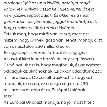
elzálogosítják az unió jövőjét, amelyet majd
valakinek nyilván vissza kell fizetnie, tehát ezt
nem jószívűségből adják. És akkor ez a next
generation, aki jön majd, joggal mondhatja azt,
hogy uraim, elköltöttétek a jövőmet.
Értsük meg, hogy miről van itt szó, mert azt
hiszem, hogy Önnek igaza van. Tehát, mondjuk, itt
van az asztalon 230 milliárd euró.
Ez egy szép, szemmel látható összeg, igen.
Az asztal kicsi lenne hozzá, de egy szép összeg.
Csinálhatjuk azt is, hogy megfogjuk, és az egészet
odaadjuk az ukránoknak. És akkor odaadtunk 230
milliárd eurót. De csinálhatjuk azt is, hogy azt
mondjuk, ez a cég, ez a belga cég ezt a 230
milliárd eurót adja át az Európai Uniónak.
Igen?
Az Európai Unió azt mondja, na jó, most hitelt