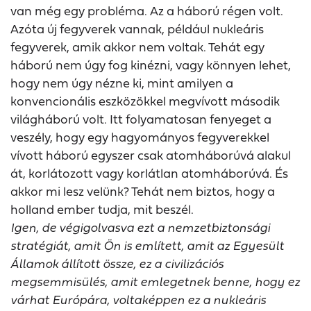
van még egy probléma. Az a háború régen volt.
Azóta új fegyverek vannak, például nukleáris
fegyverek, amik akkor nem voltak. Tehát egy
háború nem úgy fog kinézni, vagy könnyen lehet,
hogy nem úgy nézne ki, mint amilyen a
konvencionális eszközökkel megvívott második
világháború volt. Itt folyamatosan fenyeget a
veszély, hogy egy hagyományos fegyverekkel
vívott háború egyszer csak atomháborúvá alakul
át, korlátozott vagy korlátlan atomháborúvá. És
akkor mi lesz velünk? Tehát nem biztos, hogy a
holland ember tudja, mit beszél.
Igen, de végigolvasva ezt a nemzetbiztonsági
stratégiát, amit Ön is említett, amit az Egyesült
Államok állított össze, ez a civilizációs
megsemmisülés, amit emlegetnek benne, hogy ez
várhat Európára, voltaképpen ez a nukleáris