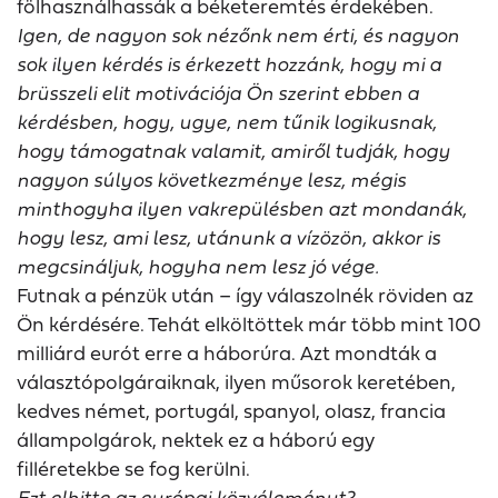
fölhasználhassák a béketeremtés érdekében.
Igen, de nagyon sok nézőnk nem érti, és nagyon
sok ilyen kérdés is érkezett hozzánk, hogy mi a
brüsszeli elit motivációja Ön szerint ebben a
kérdésben, hogy, ugye, nem tűnik logikusnak,
hogy támogatnak valamit, amiről tudják, hogy
nagyon súlyos következménye lesz, mégis
minthogyha ilyen vakrepülésben azt mondanák,
hogy lesz, ami lesz, utánunk a vízözön, akkor is
megcsináljuk, hogyha nem lesz jó vége.
Futnak a pénzük után – így válaszolnék röviden az
Ön kérdésére. Tehát elköltöttek már több mint 100
milliárd eurót erre a háborúra. Azt mondták a
választópolgáraiknak, ilyen műsorok keretében,
kedves német, portugál, spanyol, olasz, francia
állampolgárok, nektek ez a háború egy
filléretekbe se fog kerülni.
Ezt elhitte az európai közvéleményt?