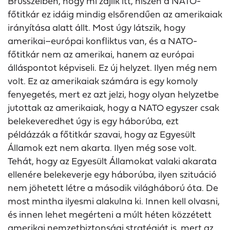
Brüsszelben, hogy mi zajlik itt, hiszen a NATO-
főtitkár ez idáig mindig elsőrendűen az amerikaiak
irányítása alatt állt. Most úgy látszik, hogy
amerikai–európai konfliktus van, és a NATO-
főtitkár nem az amerikai, hanem az európai
álláspontot képviseli. Ez új helyzet. Ilyen még nem
volt. Ez az amerikaiak számára is egy komoly
fenyegetés, mert ez azt jelzi, hogy olyan helyzetbe
jutottak az amerikaiak, hogy a NATO egyszer csak
belekeveredhet úgy is egy háborúba, ezt
példázzák a főtitkár szavai, hogy az Egyesült
Államok ezt nem akarta. Ilyen még sose volt.
Tehát, hogy az Egyesült Államokat valaki akarata
ellenére belekeverje egy háborúba, ilyen szituáció
nem jöhetett létre a második világháború óta. De
most mintha ilyesmi alakulna ki. Innen kell olvasni,
és innen lehet megérteni a múlt héten közzétett
amerikai nemzetbiztonsági stratégiát is, mert az