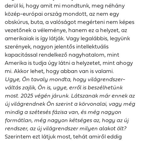
derül ki, hogy amit mi mondtunk, meg néhány
közép-európai ország mondott, az nem egy
obskúrus, buta, a valóságot megérteni nem képes
vezetőnek a véleménye, hanem ez a helyzet, az
amerikaiak is így látják. Vagy legalábbis, legyünk
szerények, nagyon jelentős intellektuális
kapacitással rendelkező nagyhatalom, mint
Amerika is tudja úgy látni a helyzetet, mint ahogy
mi. Akkor lehet, hogy abban van is valami.
Ugye, Ön tavaly mondta, hogy világrendszer-
váltás zajlik, Ön is, ugye, erről is beszélhetünk
most. 2025 végén járunk. Látszanak már ennek az
új világrendnek Ön szerint a körvonalai, vagy még
mindig a szétesés fázisa van, és még nagyon
formátlan, még nagyon kétséges az, hogy az új
rendszer, az új világrendszer milyen alakot ölt?
Szerintem ezt látjuk most, tehát amiről eddig