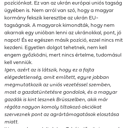
pozíciónkat. Ez van az ukrán európai uniós tagság
ügyében is. Nem arról van szó, hogy a magyar
kormány fekszik keresztbe az ukrán EU-
tagságnak. A magyarok kimondták, hogy nem
akarnak egy unióban lenni az ukránokkal, pont, jó
napot! És ez egészen másik pozíció, ezzel nincs mit
kezdeni. Egyetlen dolgot tehetnek, nem kell
engem győzködni, mert nincs értelme, tudomásul
kell venniük.
Igen, azért az is látszik, hogy ez a fajta
elégedetlenség, amit említett, egyre jobban
megmutatkozik az uniós vezetéssel szemben,
most a gazdatüntetésre gondolok, és a magyar
gazdák is kint lesznek Brüsszelben, akik már
régóta nagyon komoly tiltakozó akciókat
szerveznek pont az agrártámogatások elosztása
miatt.