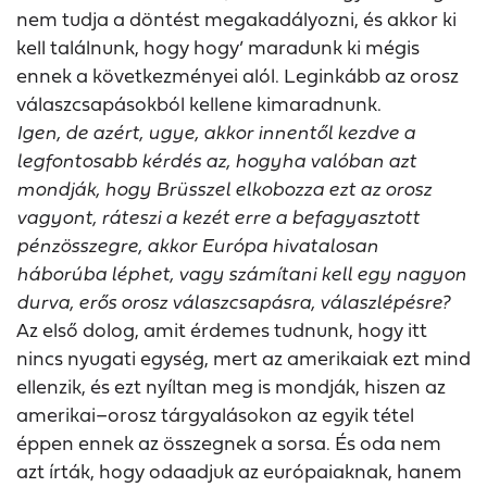
nem tudja a döntést megakadályozni, és akkor ki
kell találnunk, hogy hogy’ maradunk ki mégis
ennek a következményei alól. Leginkább az orosz
válaszcsapásokból kellene kimaradnunk.
Igen, de azért, ugye, akkor innentől kezdve a
legfontosabb kérdés az, hogyha valóban azt
mondják, hogy Brüsszel elkobozza ezt az orosz
vagyont, ráteszi a kezét erre a befagyasztott
pénzösszegre, akkor Európa hivatalosan
háborúba léphet, vagy számítani kell egy nagyon
durva, erős orosz válaszcsapásra, válaszlépésre?
Az első dolog, amit érdemes tudnunk, hogy itt
nincs nyugati egység, mert az amerikaiak ezt mind
ellenzik, és ezt nyíltan meg is mondják, hiszen az
amerikai–orosz tárgyalásokon az egyik tétel
éppen ennek az összegnek a sorsa. És oda nem
azt írták, hogy odaadjuk az európaiaknak, hanem