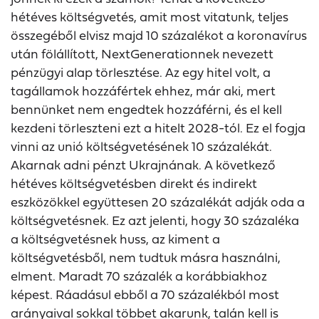
hétéves költségvetés, amit most vitatunk, teljes
összegéből elvisz majd 10 százalékot a koronavírus
után fölállított, NextGenerationnek nevezett
pénzügyi alap törlesztése. Az egy hitel volt, a
tagállamok hozzáfértek ehhez, már aki, mert
bennünket nem engedtek hozzáférni, és el kell
kezdeni törleszteni ezt a hitelt 2028-tól. Ez el fogja
vinni az unió költségvetésének 10 százalékát.
Akarnak adni pénzt Ukrajnának. A következő
hétéves költségvetésben direkt és indirekt
eszközökkel együttesen 20 százalékát adják oda a
költségvetésnek. Ez azt jelenti, hogy 30 százaléka
a költségvetésnek huss, az kiment a
költségvetésből, nem tudtuk másra használni,
elment. Maradt 70 százalék a korábbiakhoz
képest. Ráadásul ebből a 70 százalékból most
arányaival sokkal többet akarunk, talán kell is