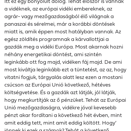
Itt ez egy bonyolult dolog. Tehát először is vannak
a vidéknek, az európai vidéki embereknek, az
agrár- vagy mezőgazdaságból élő világnak a
panaszai és sérelmei, már a korábbi döntések
miatt is, amik éppen most hatályban vannak. Az
egész zöldítés programnak a kárvallottjai a
gazdák meg a vidéki Európa. Most akarnak hozni
néhány energetikai döntést, ami szintén
leginkább ott fog majd, vidéken fáj majd. De ami
most kiváltja leginkább ezt a tüntetést, az az, hogy
vitatni fogjuk, tárgyalás alatt lesz ezen a mostani
csúcson az Európai Unió következő, hétéves
költségvetése. És a gazdák azt látják, jól látják,
hogy megkurtítják az ő pénzüket. Tehát az Európai
Unió mezőgazdaságra, vidékre jóval kevesebb
pénzt akar fordítani a következő hét évben, mint
amit eddig tett, mint amit eddig költött. Hogy’
jönnek ki ezek a számok? Tehát a következő