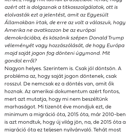
azért ott is dolgoznak a titkosszolgálatok, ott is
elolvasták ezt a jelentést, amit az Egyesült
Államokban írtak, de erre az volt a válaszuk, hogy
Amerika ne avatkozzon be az európai
demokráciába, és köszönik szépen Donald Trump
véleményét vagy hozzászólását, de hogy Európa
majd saját jogon fog dönteni úgymond. Mit
gondol erről?
Nagyon helyes. Szerintem is. Csak jól döntsön. A
probléma az, hogy saját jogon döntenek, csak
rosszul. De nemcsak ez a döntés van, amit ők
hoznak. Az amerikai dokumentum azért fontos,
mert azt mutatja, hogy mi nem beszéltünk
marhaságot. Mi tizenöt éve mondjuk ezt, de
minimum a migráció óta, 2015 óta, már 2010-ben
is azt mondtuk, hogy új világ jön, na, de 2015 óta a
migráció óta ez teljesen nyilvánvaló. Tehát most