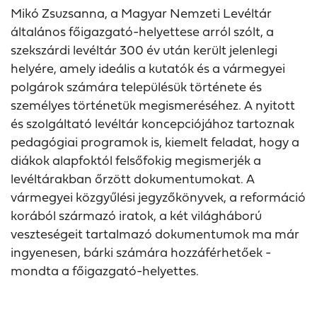
Mikó Zsuzsanna, a Magyar Nemzeti Levéltár
általános főigazgató-helyettese arról szólt, a
szekszárdi levéltár 300 év után került jelenlegi
helyére, amely ideális a kutatók és a vármegyei
polgárok számára településük története és
személyes történetük megismeréséhez. A nyitott
és szolgáltató levéltár koncepciójához tartoznak
pedagógiai programok is, kiemelt feladat, hogy a
diákok alapfoktól felsőfokig megismerjék a
levéltárakban őrzött dokumentumokat. A
vármegyei közgyűlési jegyzőkönyvek, a reformáció
korából származó iratok, a két világháború
veszteségeit tartalmazó dokumentumok ma már
ingyenesen, bárki számára hozzáférhetőek -
mondta a főigazgató-helyettes.