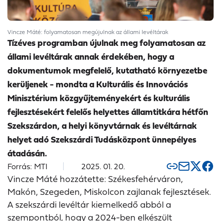
Vincze Máté: folyamatosan megújulnak az állami levéltárak
Tízéves programban újulnak meg folyamatosan az
állami levéltárak annak érdekében, hogy a
dokumentumok megfelelő, kutatható környezetbe
kerüljenek - mondta a Kulturális és Innovációs
Minisztérium közgyűjteményekért és kulturális
fejlesztésekért felelős helyettes államtitkára hétfőn
Szekszárdon, a helyi könyvtárnak és levéltárnak
helyet adó Szekszárdi Tudásközpont ünnepélyes
átadásán.
Forrás: MTI
2025. 01. 20.
Vincze Máté hozzátette: Székesfehérváron,
Makón, Szegeden, Miskolcon zajlanak fejlesztések.
A szekszárdi levéltár kiemelkedő abból a
szempontból, hogy a 2024-ben elkészült