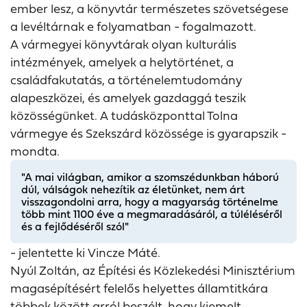
ember lesz, a könyvtár természetes szövetségese
a levéltárnak e folyamatban - fogalmazott.
A vármegyei könyvtárak olyan kulturális
intézmények, amelyek a helytörténet, a
családfakutatás, a történelemtudomány
alapeszközei, és amelyek gazdaggá teszik
közösségünket. A tudásközponttal Tolna
vármegye és Szekszárd közössége is gyarapszik -
mondta.
"A mai világban, amikor a szomszédunkban háború
dúl, válságok nehezítik az életünket, nem árt
visszagondolni arra, hogy a magyarság történelme
több mint 1100 éve a megmaradásáról, a túléléséről
és a fejlődéséről szól"
- jelentette ki Vincze Máté.
Nyúl Zoltán, az Építési és Közlekedési Minisztérium
magasépítésért felelős helyettes államtitkára
többek között arról beszélt, hogy kiemelt