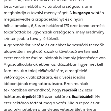
betakarítani ebből a kultúrából országosan, ami
meghaladja a tavalyi mennyiséget. A
burgonya
szintén
megszenvedte a csapadékhiányt és a nyári
hőhullámokat, 6,3 ezer hektárról 173 ezer tonna termést
takarítottak be ugyancsak országosan, mely eredmény
szintén jobb a tavalyi értéknél.
A gabonák őszi vetése és az ehhez kapcsolódó teendők,
alapvetően meghatározzák a következő évi termést,
ezért ennek az őszi munkának is komoly jelentősége van.
A gazdálkodóknak ebben az időszakban figyelmet kell
fordítaniuk a talaj előkészítésére, a megfelelő
vetőmagok kiválasztására, és a vetés ideális
időpontjának meghatározására. Ezen munkák
tekintetében elmondható, hogy
repcéből
132 ezer
hektáron,
árpából
286 ezer hektáron,
őszi búzából
914
ezer hektáron történt meg a vetés. Míg a repce és az
árpa tekintetében a tényleges vetésterület mérete