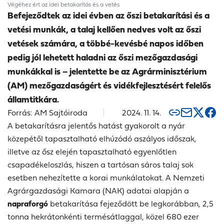
Végéhez ért az idei betakarítás és a vetés
Befejeződtek az idei évben az őszi betakarítási és a
vetési munkák, a talaj kellően nedves volt az őszi
vetések számára, a többé-kevésbé napos időben
pedig jól lehetett haladni az őszi mezőgazdasági
munkákkal is – jelentette be az Agrárminisztérium
(AM) mezőgazdaságért és vidékfejlesztésért felelős
államtitkára.
Forrás: AM Sajtóiroda
2024. 11. 14.
A betakarításra jelentős hatást gyakorolt a nyár
közepétől tapasztalható elhúzódó aszályos időszak,
illetve az ősz elején tapasztalható egyenlőtlen
csapadékeloszlás, hiszen a tartósan sáros talaj sok
esetben nehezítette a korai munkálatokat. A Nemzeti
Agrárgazdasági Kamara (NAK) adatai alapján a
napraforgó
betakarítása fejeződött be legkorábban, 2,5
tonna hekrátonkénti termésátlaggal, közel 680 ezer