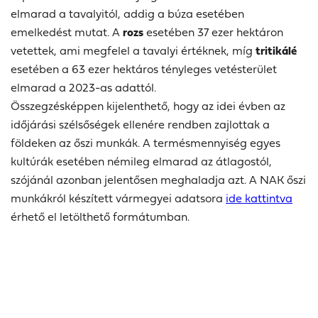
elmarad a tavalyitól, addig a búza esetében
emelkedést mutat. A
rozs
esetében 37 ezer hektáron
vetettek, ami megfelel a tavalyi értéknek, míg
tritikálé
esetében a 63 ezer hektáros tényleges vetésterület
elmarad a 2023-as adattól.
Összegzésképpen kijelenthető, hogy az idei évben az
időjárási szélsőségek ellenére rendben zajlottak a
földeken az őszi munkák. A termésmennyiség egyes
kultúrák esetében némileg elmarad az átlagostól,
szójánál azonban jelentősen meghaladja azt. A NAK őszi
munkákról készített vármegyei adatsora
ide kattintva
érhető el letölthető formátumban.