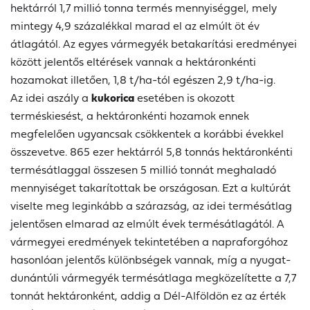
hektárról 1,7 millió tonna termés mennyiséggel, mely
mintegy 4,9 százalékkal marad el az elmúlt öt év
átlagától. Az egyes vármegyék betakarítási eredményei
között jelentős eltérések vannak a hektáronkénti
hozamokat illetően
,
1,8 t/ha-tól egészen 2,9 t/ha-ig.
Az idei aszály a
kukorica
esetében is okozott
terméskiesést, a hektáronkénti hozamok ennek
megfelelően ugyancsak csökkentek a korábbi évekkel
összevetve. 865 ezer hektárról 5,8 tonnás hektáronkénti
termésátlaggal összesen 5 millió tonnát meghaladó
mennyiséget takarítottak be országosan. Ezt a kultúrát
viselte meg leginkább a szárazság, az idei termésátlag
jelentősen elmarad az elmúlt évek termésátlagától. A
vármegyei eredmények tekintetében a napraforgóhoz
hasonlóan jelentős különbségek vannak, míg a nyugat-
dunántúli vármegyék termésátlaga megközelítette a 7,7
tonnát hektáronként, addig a Dél-Alföldön ez az érték