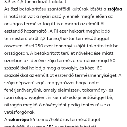
3,3 és 4,5 tonna között alakult.
Az őszi betakarítású szántóföldi kultúrák között a
szójára
is hatással volt a nyári aszály, ennek megfelelően az
országos termésátlag itt is elmarad az elmúlt öt
esztendő hozamaitól. A 111 ezer hektárt meghaladó
termésterületről 2,2 tonna/hektár termésátlaggal
összesen közel 250 ezer tonnányi szóját takarítottak be
országosan. A betakarított terület növekedése miatt
azonban az idei évi szója termés eredménye majd 50
százalékkal haladja meg a tavalyit, és közel 60
százalékkal az elmúlt öt esztendő termésmennyiségét. A
szója népszerűségét magyarázza, hogy fontos
fehérjenövényünk, amely élelmiszer-, takarmány- és
ipari alapanyagként is kiemelkedő jelentőséggel bír,
nitrogén megkötő növényként pedig fontos része a
vetésforgónak.
A
cukorrépa
54 tonna/hektáros termésátlagot
produkált, összesen 454 ezer tonnát lehetett