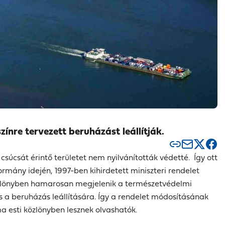
zínre tervezett beruházást leállítják.
úcsát érintő területet nem nyilvánították védetté. Így ott
kormány idején, 1997-ben kihirdetett miniszteri rendelet
lönyben hamarosan megjelenik a természetvédelmi
 a beruházás leállítására. Így a rendelet módosításának
ma esti közlönyben lesznek olvashatók.