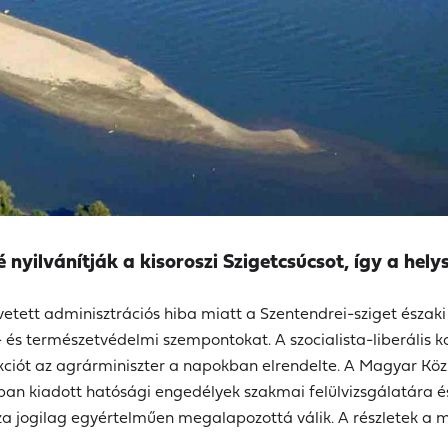
nyilvánítják a kisoroszi Szigetcsúcsot, így a helys
ett adminisztrációs hiba miatt a Szentendrei-sziget északi cs
- és természetvédelmi szempontokat.
A szocialista-liberális 
kciót az agrárminiszter a napokban elrendelte.
A Magyar Köz
an kiadott hatósági engedélyek szakmai felülvizsgálatára és
za jogilag egyértelműen megalapozottá válik.
A részletek a 