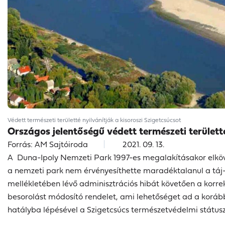
Védett természeti területté nyilvánítják a kisoroszi Szigetcsúcsot
Országos jelentőségű védett természeti területté 
Forrás: AM Sajtóiroda
2021. 09. 13.
A Duna-Ipoly Nemzeti Park 1997-es megalakításakor elkövet
a nemzeti park nem érvényesíthette maradéktalanul a táj
mellékletében lévő adminisztrációs hibát követően a korre
besorolást módosító rendelet, ami lehetőséget ad a korább
hatályba lépésével a Szigetcsúcs természetvédelmi státus