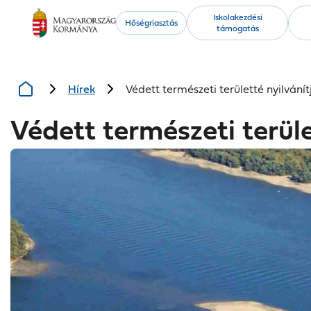
Kiemelt
Iskolakezdési
Hőségriasztás
támogatás
tartalmak
Hírek
Védett természeti területté nyilvánít
Védett természeti terüle