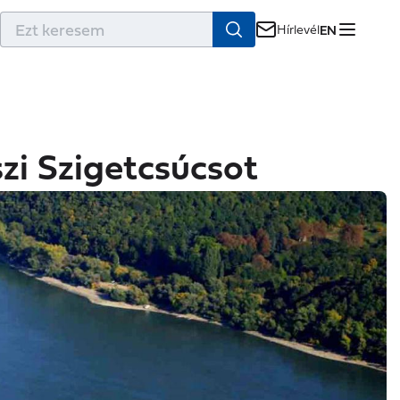
r
Hírlevél
EN
szi Szigetcsúcsot