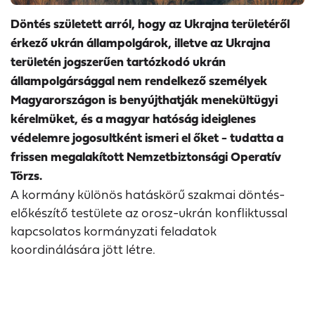
Döntés született arról, hogy a
z Ukrajna területéről
érkező ukrán állampolgárok, illetve az Ukrajna
területén jogszerűen tartózkodó ukrán
állampolgársággal nem rendelkező személyek
Magyarországon is benyújthatják menekültügyi
kérelmüket, és a magyar hatóság ideiglenes
védelemre jogosultként ismeri el őket - tudatta a
frissen megalakított Nemzetbiztonsági Operatív
Törzs.
A kormány különös hatáskörű szakmai döntés-
előkészítő testülete az orosz-ukrán konfliktussal
kapcsolatos kormányzati feladatok
koordinálására jött létre.