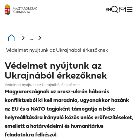
EN
...
Védelmet nyújtunk az Ukrajnából érkezőknek
Védelmet nyújtunk az
Ukrajnából érkezőknek
Védelmet nyújtunk az Ukrajnából érkezőknek
Magyarországnak az orosz-ukrán háborús
konfliktusból ki kell maradnia, ugyanakkor hazánk
az EU és a NATO tagjaként támogatja a béke
helyreállítására irányuló közös uniós erőfeszítéseket,
emellett a határvédelmi és humanitárius
feladatokra felkészül.