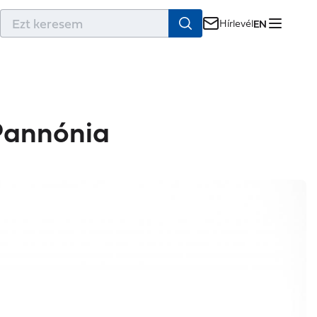
r
Hírlevél
EN
 Pannónia