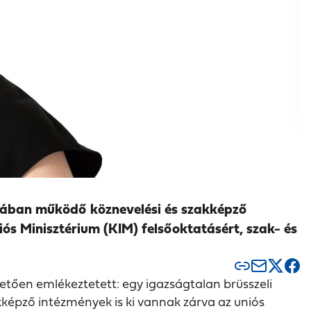
ásában működő köznevelési és szakképző
iós Minisztérium (KIM) felsőoktatásért, szak- és
ően emlékeztetett: egy igazságtalan brüsszeli
képző intézmények is ki vannak zárva az uniós