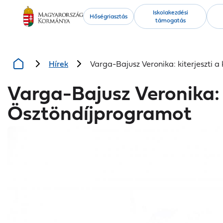
Kiemelt
Iskolakezdési
Hőségriasztás
támogatás
tartalmak
Hírek
Varga-Bajusz Veronika: kiterjeszti
Varga-Bajusz Veronika:
Ösztöndíjprogramot