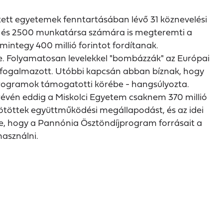
tett egyetemek fenntartásában lévő 31 köznevelési
ákja és 2500 munkatársa számára is megteremti a
integy 400 millió forintot fordítanak.
be. Folyamatosan levelekkel "bombázzák" az Európai
 - fogalmazott. Utóbbi kapcsán abban bíznak, hogy
 programok támogatotti körébe - hangsúlyozta.
révén eddig a Miskolci Egyetem csaknem 370 millió
 kötöttek együttműködési megállapodást, és az idei
ve, hogy a Pannónia Ösztöndíjprogram forrásait a
asználni.