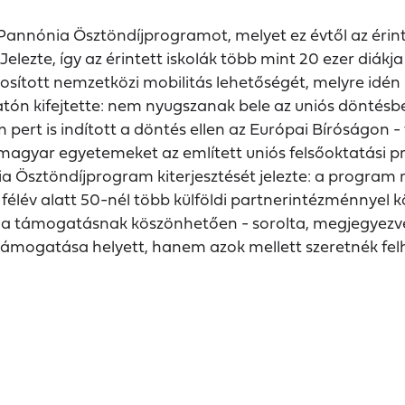
 Pannónia Ösztöndíjprogramot, melyet ez évtől az érin
. Jelezte, így az érintett iskolák több mint 20 ezer di
ított nemzetközi mobilitás lehetőségét, melyre idén m
tatón kifejtette: nem nyugszanak bele az uniós döntés
 pert is indított a döntés ellen az Európai Bíróságon
 a magyar egyetemeket az említett uniós felsőoktatási
a Ösztöndíjprogram kiterjesztését jelezte: a program 
 félév alatt 50-nél több külföldi partnerintézménnyel
ön a támogatásnak köszönhetően - sorolta, megjegyez
mogatása helyett, hanem azok mellett szeretnék felh