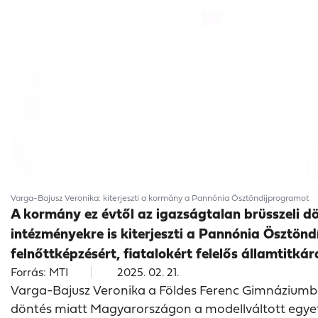
Varga-Bajusz Veronika: kiterjeszti a kormány a Pannónia Ösztöndíjprogramot
A kormány ez évtől az igazságtalan brüsszeli 
intézményekre is kiterjeszti a Pannónia Ösztöndí
felnőttképzésért, fiatalokért felelős államtitká
Forrás: MTI
2025. 02. 21.
Varga-Bajusz Veronika a Földes Ferenc Gimnáziumba
döntés miatt Magyarországon a modellváltott egyete