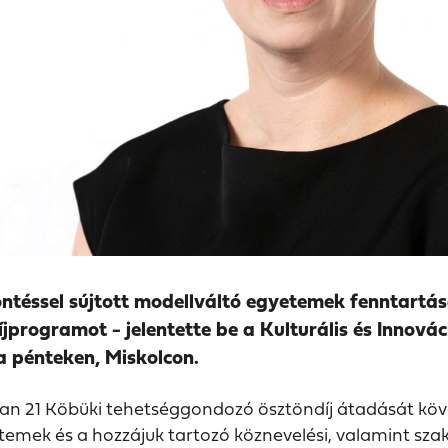
döntéssel sújtott modellváltó egyetemek fenntart
jprogramot - jelentette be a Kulturális és Innovác
ra pénteken, Miskolcon.
n 21 Köbüki tehetséggondozó ösztöndíj átadását követ
mek és a hozzájuk tartozó köznevelési, valamint szak