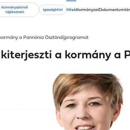
Kormányszóvivői
Fő
Hírek
Kormányzat
Dokumentumtá
Igazságtétel
tájékoztató
navigáció
 a kormány a Pannónia Ösztöndíjprogramot
 kiterjeszti a kormány a