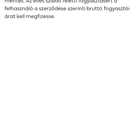
mentes. Az éves szaldó feletti fogyasztásért a
felhasználó a szerződése szerinti bruttó fogyasztói
árat kell megfizesse.