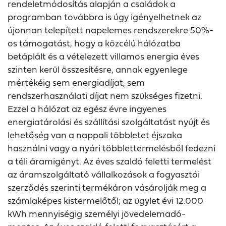
rendeletmódosítás alapján a családok a
programban továbbra is úgy igényelhetnek az
újonnan telepített napelemes rendszerekre 50%-
os támogatást, hogy a közcélú hálózatba
betáplált és a vételezett villamos energia éves
szinten kerül összesítésre, annak egyenlege
mértékéig sem energiadíjat, sem
rendszerhasználati díjat nem szükséges fizetni.
Ezzel a hálózat az egész évre ingyenes
energiatárolási és szállítási szolgáltatást nyújt és
lehetőség van a nappali többletet éjszaka
használni vagy a nyári többlettermelésből fedezni
a téli áramigényt. Az éves szaldó feletti termelést
az áramszolgáltató vállalkozások a fogyasztói
szerződés szerinti termékáron vásárolják meg a
számlaképes kistermelőtől; az ügylet évi 12.000
kWh mennyiségig személyi jövedelemadó-