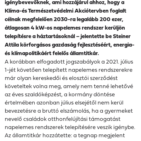
igénybevevőknek, ami hozzájárul ahhoz, hogy a
Klíma-és Természetvédelmi Akciótervben foglalt
célnak megfelelően 2030-ra legalább 200 ezer,
átlagosan 4 kW-os napelemes rendszer kerüljön
telepítésre a háztartásoknál – jelentette be Steiner
Attila körforgásos gazdaság fejlesztéséért, energia-
és klímapolitikáért felelős államtitkár.
A korábban elfogadott jogszabályok a 2021. július
1-jét követően telepített napelemes rendszerekre
már olyan kereskedői és elosztói szerződést
követeltek volna meg, amely nem tenné lehetővé
az éves szaldóképzést, a kormány döntése
értelmében azonban július elsejétől nem kerül
bevezetésre a bruttó elszámolás, ha a gyermeket
nevelő családok otthonfelújítási támogatást
napelemes rendszerek telepítésére veszik igénybe.
Az államtitkár hozzátette: a tegnap megjelent