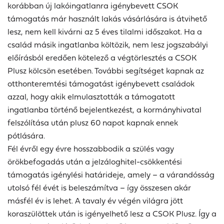
korábban új lakóingatlanra igénybevett CSOK
támogatás már használt lakás vásárlására is átvihető
lesz, nem kell kivárni az 5 éves tilalmi időszakot. Ha a
család másik ingatlanba költözik, nem lesz jogszabályi
előírásból eredően kötelező a végtörlesztés a CSOK
Plusz kölcsön esetében. További segítséget kapnak az
otthonteremtési támogatást igénybevett családok
azzal, hogy akik elmulasztották a támogatott
ingatlanba történő bejelentkezést, a kormányhivatal
felszólítása után plusz 60 napot kapnak ennek
pótlására.
Fél évről egy évre hosszabbodik a szülés vagy
örökbefogadás után a jelzáloghitel-csökkentési
támogatás igénylési határideje, amely – a várandósság
utolsó fél évét is beleszámítva – így összesen akár
másfél év is lehet. A tavaly év végén világra jött
koraszülöttek után is igényelhető lesz a CSOK Plusz. Így a