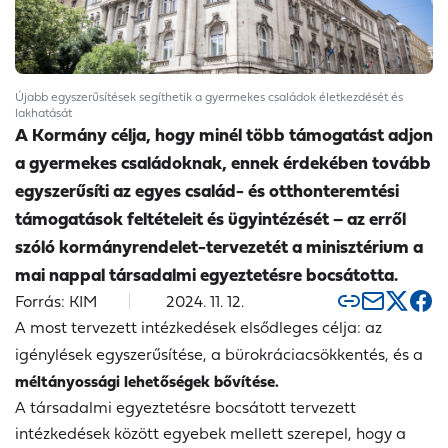
Újabb egyszerűsítések segíthetik a gyermekes családok életkezdését és
lakhatását
A Kormány célja, hogy minél több támogatást adjon
a gyermekes családoknak, ennek érdekében tovább
egyszerűsíti az egyes család- és otthonteremtési
támogatások feltételeit és ügyintézését – az erről
szóló kormányrendelet-tervezetét a minisztérium a
mai nappal társadalmi egyeztetésre bocsátotta.
Forrás: KIM
2024. 11. 12.
A most tervezett intézkedések elsődleges célja: az
igénylések egyszerűsítése, a bürokráciacsökkentés, és
a
méltányossági lehetőségek bővítése.
A társadalmi egyeztetésre bocsátott tervezett
intézkedések között egyebek mellett szerepel, hogy a