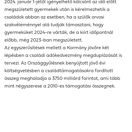
2024. január 1-jétől igényelhető kölcsönt az idő előtt
megszületett gyermekek után is kérelmezhetik a
családok abban az esetben, ha a szülők orvosi
szakvéleménnyel alá tudják támasztani, hogy
gyermeküket 2024-re várták, de a kiírt időpontnál
előbb, még 2023-ban megszületett.
Az egyszerűsítések mellett a Kormány jövőre két
lépésben a családi adókedvezmény megduplázását is
tervezi. Az Országgyűlésnek benyújtott jövő évi
költségvetésben a családtámogatásokra fordított
összeg meghaladja a 3750 milliárd forintot, ami több
mint négyszerese a 2010-es támogatási összegnek.