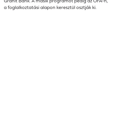
Gránit Bank. A másik programot pedig az OFA-n,
a foglalkoztatási alapon keresztül osztják ki.