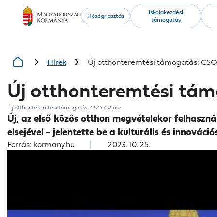
Kiemelt
Iskolakezdési
Hőségriasztás
támogatás
tartalmak
Hírek
Új otthonteremtési támogatás: CSO
Új otthonteremtési tá
Új otthonteremtési támogatás: CSOK Plusz
Új, az első közös otthon megvételekor felhasz
elsejével - jelentette be a kulturális és innovác
Forrás: kormany.hu
2023. 10. 25.