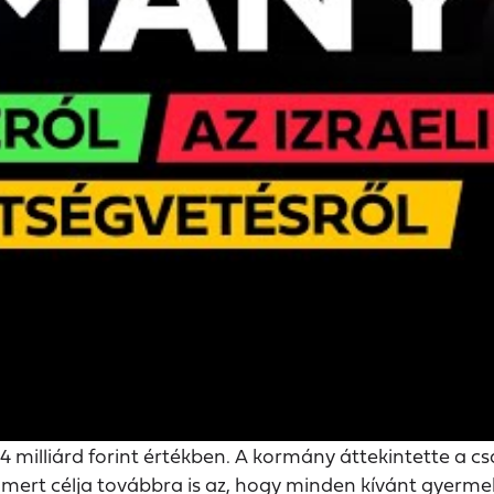
4 milliárd forint értékben. A kormány áttekintette a c
, mert célja továbbra is az, hogy minden kívánt gyerm