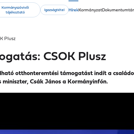
Kormányszóvivői
Fő
Hírek
Kormányzat
Dokumentumtá
Igazságtétel
tájékoztató
navigáció
K Plusz
mogatás: CSOK Plusz
nálható otthonteremtési támogatást indít a csal
iós miniszter, Csák János a Kormányinfón.