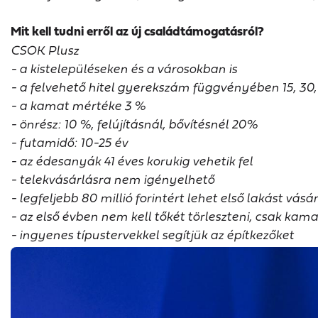
Mit kell tudni erről az új családtámogatásról?
CSOK Plusz
- a kistelepüléseken és a városokban is
- a felvehető hitel gyerekszám függvényében 15, 30, 
- a kamat mértéke 3 %
- önrész: 10 %, felújításnál, bővítésnél 20%
- futamidő: 10-25 év
- az édesanyák 41 éves korukig vehetik fel
- telekvásárlásra nem igényelhető
- legfeljebb 80 millió forintért lehet első lakást vásár
- az első évben nem kell tőkét törleszteni, csak kama
- ingyenes típustervekkel segítjük az építkezőket