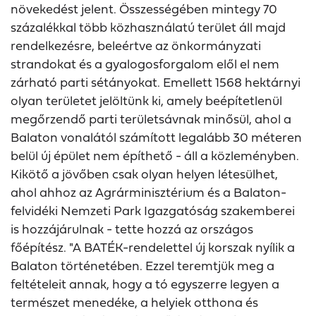
növekedést jelent. Összességében mintegy 70
százalékkal több közhasználatú terület áll majd
rendelkezésre, beleértve az önkormányzati
strandokat és a gyalogosforgalom elől el nem
zárható parti sétányokat. Emellett 1568 hektárnyi
olyan területet jelöltünk ki, amely beépítetlenül
megőrzendő parti területsávnak minősül, ahol a
Balaton vonalától számított legalább 30 méteren
belül új épület nem építhető - áll a közleményben.
Kikötő a jövőben csak olyan helyen létesülhet,
ahol ahhoz az Agrárminisztérium és a Balaton-
felvidéki Nemzeti Park Igazgatóság szakemberei
is hozzájárulnak - tette hozzá az országos
főépítész. "A BATÉK-rendelettel új korszak nyílik a
Balaton történetében. Ezzel teremtjük meg a
feltételeit annak, hogy a tó egyszerre legyen a
természet menedéke, a helyiek otthona és