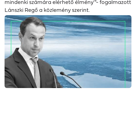
mindenki számára elérhető élmény'"- fogalmazott
Lánszki Regő a közlemény szerint.