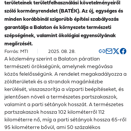
területeinek területfelhasználási követelményeiről
szóló kormányrendelet (BATÉK). Az új, egységes és
minden korábbinál szigorúbb építési szabályozás
garantálja a Balaton és környezete természeti
szépségének, valamint ökológiai egyensúlyának
megőrzését.
Forrás: MTI
2025. 08. 28.
A közlemény szerint a Balaton páratlan
természeti örökségünk, amelynek megóvása
közös felelősségünk. A rendelet megakadályozza a
zöldterületek és a strandok magánkézbe
kerülését, visszaszorítja a vízparti beépítéseket, és
jelentősen növeli a természetes partszakaszok,
valamint a parti sétányok hosszát. A természetes
partszakaszok hossza 102 kilométerről 112
kilométerre nő, míg a parti sétányok hossza 65-ről
95 kilométerre bővül, ami 50 százalékos