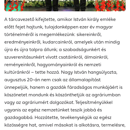
A tárcavezető kifejtette, amikor István király emléke
előtt fejet hajtunk, tulajdonképpen ezer év magyar
történelméről is megemlékezünk: sikereinkről,
eredményeinkről, kudarcainkról, amelyek után mindig
újra és újra talpra állunk; a szabadságunkért és
szuverenitásunkért vívott csatáinkról, álmainkról,
reményeinkről, hagyományainkról és nemzeti
kultúránkról – tette hozzá. Nagy István hangsúlyozta,
augusztus 20-án nem csak az államalapítást
ünnepeljük, hanem a gazdák fáradságos munkájáért is
köszönetet mondunk és köszönthetjük az agráriumban
vagy az agráriumért dolgozókat. Teljesítményükkel
ugyanis az egész nemzetünket teszik jobbá és
gazdagabbá. Hozzátette, tevékenységük az egész
közösségre hat, amivel másokat is alkotásra, termelésre,