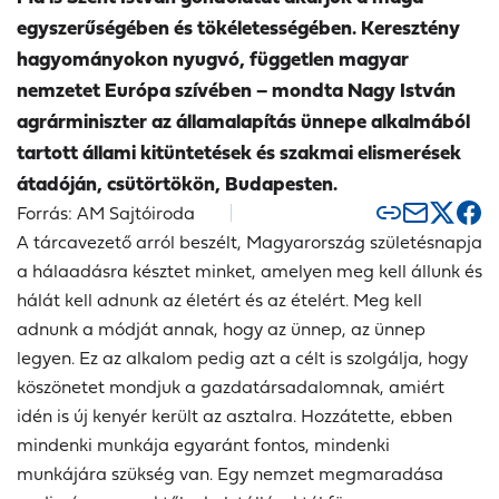
egyszerűségében és tökéletességében. Keresztény
hagyományokon nyugvó, független magyar
nemzetet Európa szívében – mondta Nagy István
agrárminiszter az államalapítás ünnepe alkalmából
tartott állami kitüntetések és szakmai elismerések
átadóján, csütörtökön, Budapesten.
Forrás: AM Sajtóiroda
A tárcavezető arról beszélt, Magyarország születésnapja
a hálaadásra késztet minket, amelyen meg kell állunk és
hálát kell adnunk az életért és az ételért. Meg kell
adnunk a módját annak, hogy az ünnep, az ünnep
legyen. Ez az alkalom pedig azt a célt is szolgálja, hogy
köszönetet mondjuk a gazdatársadalomnak, amiért
idén is új kenyér került az asztalra. Hozzátette, ebben
mindenki munkája egyaránt fontos, mindenki
munkájára szükség van. Egy nemzet megmaradása