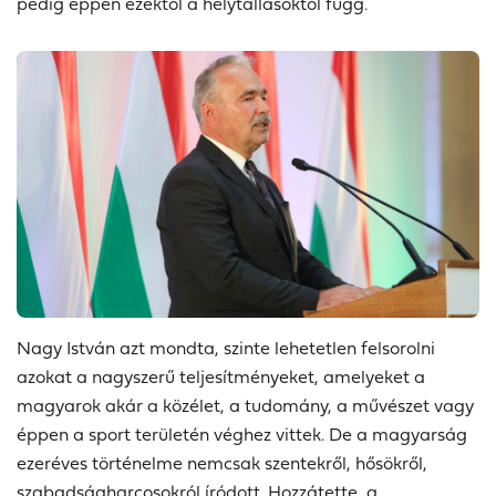
pedig éppen ezektől a helytállásoktól függ.
Nagy István azt mondta, szinte lehetetlen felsorolni
azokat a nagyszerű teljesítményeket, amelyeket a
magyarok akár a közélet, a tudomány, a művészet vagy
éppen a sport területén véghez vittek. De a magyarság
ezeréves történelme nemcsak szentekről, hősökről,
szabadságharcosokról íródott. Hozzátette, a