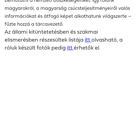
bemutatni a nemzeti büszkeségeinket. Így rólunk
magyarokról, a magyarság csúcsteljesítményeiről valós
információkat és átfogó képet alkothatunk világszerte –
fűzte hozzá a tárcavezető.
Az állami kitüntetetésben és szakmai
elismerésben részesültek listája
itt
olvasható, a
róluk készült fotók pedig
itt
érhetők el.