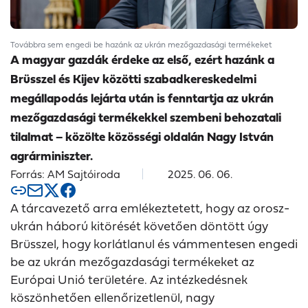
Továbbra sem engedi be hazánk az ukrán mezőgazdasági termékeket
A magyar gazdák érdeke az első, ezért hazánk a
Brüsszel és Kijev közötti szabadkereskedelmi
megállapodás lejárta után is fenntartja az ukrán
mezőgazdasági termékekkel szembeni behozatali
tilalmat – közölte közösségi oldalán Nagy István
agrárminiszter.
Forrás: AM Sajtóiroda
2025. 06. 06.
A tárcavezető arra emlékeztetett, hogy az orosz-
ukrán háború kitörését követően döntött úgy
Brüsszel, hogy korlátlanul és vámmentesen engedi
be az ukrán mezőgazdasági termékeket az
Európai Unió területére. Az intézkedésnek
köszönhetően ellenőrizetlenül, nagy