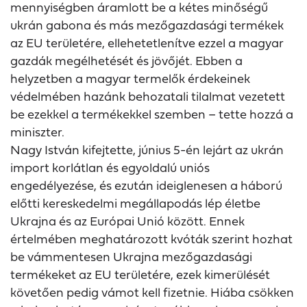
mennyiségben áramlott be a kétes minőségű
ukrán gabona és más mezőgazdasági termékek
az EU területére, ellehetetlenítve ezzel a magyar
gazdák megélhetését és jövőjét. Ebben a
helyzetben a magyar termelők érdekeinek
védelmében hazánk behozatali tilalmat vezetett
be ezekkel a termékekkel szemben – tette hozzá a
miniszter.
Nagy István kifejtette, június 5-én lejárt az ukrán
import korlátlan és egyoldalú uniós
engedélyezése, és ezután ideiglenesen a háború
előtti kereskedelmi megállapodás lép életbe
Ukrajna és az Európai Unió között. Ennek
értelmében meghatározott kvóták szerint hozhat
be vámmentesen Ukrajna mezőgazdasági
termékeket az EU területére, ezek kimerülését
követően pedig vámot kell fizetnie. Hiába csökken