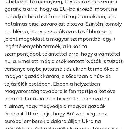
a behozható mennyiség, továbbra sincs semmi
garancia arra, hogy az EU-ba érkező import ne
ragadjon be a határmenti tagállamokban, újra
hatalmas piaci zavarokat okozva. Szintén komoly
probléma, hogy a szabályozás továbbra sem
jelent megoldást a magyar szempontból egyik
legérzékenyebb termék, a kukorica
szempontjából, tekintettel arra, hogy a vámtétel
nulla. Emellett még a csökkentett kvóták is túlzott
versenyelőnybe juttatnák az ukrán termelőket a
magyar gazdák kárára, elsősorban a hús- és
tojásfélék esetében. Ebben a helyzetben
Magyarország továbbra is fenntartja a két éve
nemzeti hatáskörben bevezetett behozatali
tilalmat, hogy megvédje a magyar gazdák
érdekeit. Itt az ideje, hogy Brüsszel végre az
európai emberek oldalára álljon Ukrajna
mértéktelen és kritika nélküli támogatása helyett