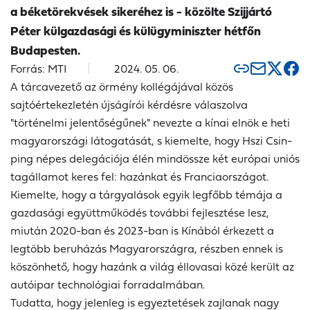
a béketörekvések sikeréhez is - közölte Szijjártó
Péter külgazdasági és külügyminiszter hétfőn
Budapesten.
Forrás: MTI
2024. 05. 06.
A tárcavezető az örmény kollégájával közös
sajtóértekezletén újságírói kérdésre válaszolva
"történelmi jelentőségűnek" nevezte a kínai elnök e heti
magyarországi látogatását, s kiemelte, hogy Hszi Csin-
ping népes delegációja élén mindössze két európai uniós
tagállamot keres fel: hazánkat és Franciaországot.
Kiemelte, hogy a tárgyalások egyik legfőbb témája a
gazdasági együttműködés további fejlesztése lesz,
miután 2020-ban és 2023-ban is Kínából érkezett a
legtöbb beruházás Magyarországra, részben ennek is
köszönhető, hogy hazánk a világ éllovasai közé került az
autóipar technológiai forradalmában.
Tudatta, hogy jelenleg is egyeztetések zajlanak nagy