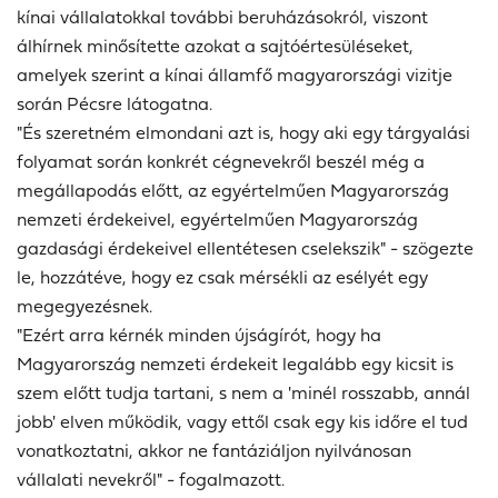
kínai vállalatokkal további beruházásokról, viszont
álhírnek minősítette azokat a sajtóértesüléseket,
amelyek szerint a kínai államfő magyarországi vizitje
során Pécsre látogatna.
"És szeretném elmondani azt is, hogy aki egy tárgyalási
folyamat során konkrét cégnevekről beszél még a
megállapodás előtt, az egyértelműen Magyarország
nemzeti érdekeivel, egyértelműen Magyarország
gazdasági érdekeivel ellentétesen cselekszik" - szögezte
le, hozzátéve, hogy ez csak mérsékli az esélyét egy
megegyezésnek.
"Ezért arra kérnék minden újságírót, hogy ha
Magyarország nemzeti érdekeit legalább egy kicsit is
szem előtt tudja tartani, s nem a 'minél rosszabb, annál
jobb' elven működik, vagy ettől csak egy kis időre el tud
vonatkoztatni, akkor ne fantáziáljon nyilvánosan
vállalati nevekről" - fogalmazott.