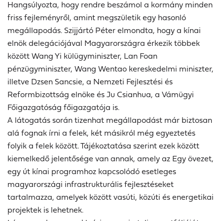
Hangsúlyozta, hogy rendre beszámol a kormány minden
friss fejleményről, amint megszületik egy hasonló
megállapodás. Szijjártó Péter elmondta, hogy a kínai
elnök delegációjával Magyarországra érkezik többek
között Wang Yi külügyminiszter, Lan Foan
pénzügyminiszter, Wang Wentao kereskedelmi miniszter,
illetve Dzsen Sancsie, a Nemzeti Fejlesztési és
Reformbizottság elnöke és Ju Csianhua, a Vámügyi
Főigazgatóság főigazgatója is.
A látogatás során tizenhat megállapodást már biztosan
alá fognak írni a felek, két másikról még egyeztetés
folyik a felek között. Tájékoztatása szerint ezek között
kiemelkedő jelentősége van annak, amely az Egy övezet,
egy út kínai programhoz kapcsolódó esetleges
magyarországi infrastrukturális fejlesztéseket
tartalmazza, amelyek között vasúti, közúti és energetikai
projektek is lehetnek.