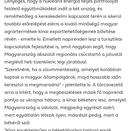
Lényeges, hogy a nukleáris energia teljes portfólióját
felölelő együttműködést indít a két ország, és
remélhetőleg a kereskedelmi kapcsolat terén is sikerül
további előrelépést elérni a kiváló minőségű magyar
agrártermékek kínai exportlehetőségeinek bővítése
révén - emelte ki. Emellett napirenden lesz a turisztikai
kapcsolatok fejlesztése is, amit nagyban segít, hogy
Magyarország abszolút regionális csúcstartó a júliustól
meglévő heti tizenkilenc légi járatával.
"Szeretnénk, ha a vízummentesség, amelyet korábban
kaptak a magyar állampolgárok, majd hosszabb időn
keresztül is megmaradna" - jelentette ki. A tárcavezető
arra is kitért, hogy a megbeszélések másik fő napirendi
pontja az ukrajnai háború, a kínai béketerv lesz, amelyet
Magyarország is üdvözöl, mégpedig egyrészt azért,
mert egyáltalán létezik ilyen, másrészt pedig, mert a
békéről szól.
"Kína egyértelműen a béketáborhoz tartozó egyik