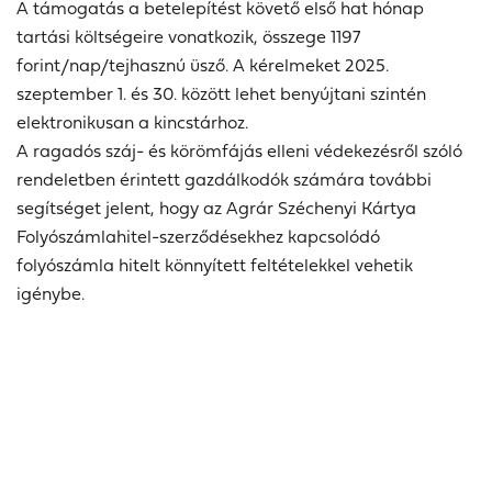
A támogatás a betelepítést követő első hat hónap
tartási költségeire vonatkozik, összege 1197
forint/nap/tejhasznú üsző. A kérelmeket 2025.
szeptember 1. és 30. között lehet benyújtani szintén
elektronikusan a kincstárhoz.
A ragadós száj- és körömfájás elleni védekezésről szóló
rendeletben érintett gazdálkodók számára további
segítséget jelent, hogy az Agrár Széchenyi Kártya
Folyószámlahitel-szerződésekhez kapcsolódó
folyószámla hitelt könnyített feltételekkel vehetik
igénybe.