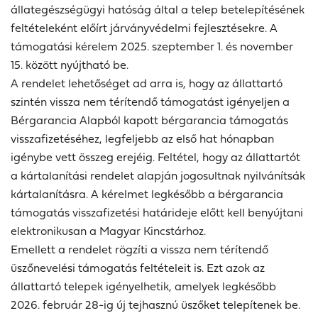
állategészségügyi hatóság által a telep betelepítésének
feltételeként előírt járványvédelmi fejlesztésekre. A
támogatási kérelem 2025. szeptember 1. és november
15. között nyújtható be.
A rendelet lehetőséget ad arra is, hogy az állattartó
szintén vissza nem térítendő támogatást igényeljen a
Bérgarancia Alapból kapott bérgarancia támogatás
visszafizetéséhez, legfeljebb az első hat hónapban
igénybe vett összeg erejéig. Feltétel, hogy az állattartót
a kártalanítási rendelet alapján jogosultnak nyilvánítsák
kártalanításra. A kérelmet legkésőbb a bérgarancia
támogatás visszafizetési határideje előtt kell benyújtani
elektronikusan a Magyar Kincstárhoz.
Emellett a rendelet rögzíti a vissza nem térítendő
üszőnevelési támogatás feltételeit is. Ezt azok az
állattartó telepek igényelhetik, amelyek legkésőbb
2026. február 28-ig új tejhasznú üszőket telepítenek be.