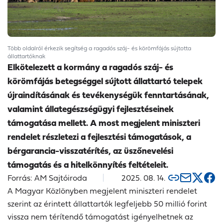
Több oldalról érkezik segítség a ragadós száj- és körömfájás sújtotta
állattartóknak
Elkötelezett a kormány a ragadós száj- és
körömfájás betegséggel sújtott állattartó telepek
újraindításának és tevékenységük fenntartásának,
valamint állategészségügyi fejlesztéseinek
támogatása mellett. A most megjelent miniszteri
rendelet részletezi a fejlesztési támogatások, a
bérgarancia-visszatérítés, az üszőnevelési
támogatás és a hitelkönnyítés feltételeit.
Forrás: AM Sajtóiroda
2025. 08. 14.
A Magyar Közlönyben megjelent miniszteri rendelet
szerint az érintett állattartók legfeljebb 50 millió forint
vissza nem térítendő támogatást igényelhetnek az