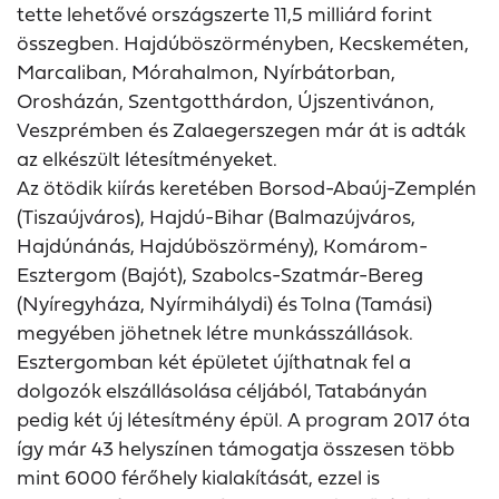
tette lehetővé országszerte 11,5 milliárd forint
összegben. Hajdúböszörményben, Kecskeméten,
Marcaliban, Mórahalmon, Nyírbátorban,
Orosházán, Szentgotthárdon, Újszentivánon,
Veszprémben és Zalaegerszegen már át is adták
az elkészült létesítményeket.
Az ötödik kiírás keretében Borsod-Abaúj-Zemplén
(Tiszaújváros), Hajdú-Bihar (Balmazújváros,
Hajdúnánás, Hajdúböszörmény), Komárom-
Esztergom (Bajót), Szabolcs-Szatmár-Bereg
(Nyíregyháza, Nyírmihálydi) és Tolna (Tamási)
megyében jöhetnek létre munkásszállások.
Esztergomban két épületet újíthatnak fel a
dolgozók elszállásolása céljából, Tatabányán
pedig két új létesítmény épül. A program 2017 óta
így már 43 helyszínen támogatja összesen több
mint 6000 férőhely kialakítását, ezzel is