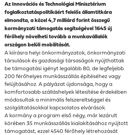
Az Innovációs és Technológiai Minisztérium
foglalkoztatáspolitikáért felelős államtitkára
elmondta, a közel 4,7 milliárd forint összegű
kormányzati támogatás segítségével 1645 új
férőhely növelheti tovább a munkavállalók
országon belüli mobilitását.
A kiírásra helyi önkormányzatok, önkormányzati
társulások és gazdasági társaságok nyújthattak
be támogatási igényt legalább 80, de legfeljebb
200 férőhelyes munkásszállás építéséhez vagy
felújításához. A pályázat újdonsága, hogy a
komfortosabb szálláshelyek létesítése érdekében
módosultak a minimális felszereltséggel és
szolgáltatásokkal kapcsolatos elvárások.
A kormány a program első négy, már lezárult
körében 35 munkásszállás kialakításához nyújtott
támogatást, ezzel 4540 férőhely létrehozását