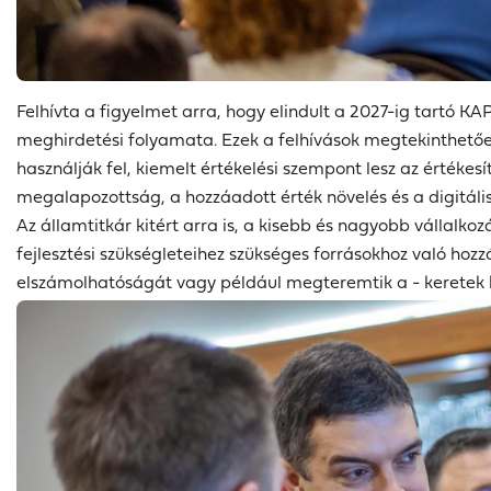
Felhívta a figyelmet arra, hogy elindult a 2027-ig tartó KAP
meghirdetési folyamata. Ezek a felhívások megtekinthető
használják fel, kiemelt értékelési szempont lesz az értéke
megalapozottság, a hozzáadott érték növelés és a digitáli
Az államtitkár kitért arra is, a kisebb és nagyobb vállal
fejlesztési szükségleteihez szükséges forrásokhoz való ho
elszámolhatóságát vagy például megteremtik a - keretek kö