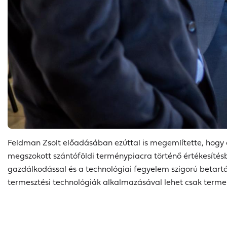
Feldman Zsolt előadásában ezúttal is megemlítette, hogy 
megszokott szántóföldi terménypiacra történő értékesítésb
gazdálkodással és a technológiai fegyelem szigorú betart
termesztési technológiák alkalmazásával lehet csak terme