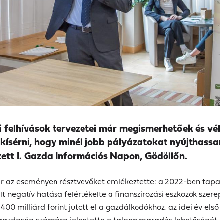
ati felhívások tervezetei már megismerhetőek és
kísérni, hogy minél jobb pályázatokat nyújthass
zett I. Gazda Információs Napon, Gödöllőn.
kár az eseményen résztvevőket emlékeztette: a 2022-ben tapa
negatív hatása felértékelte a finanszírozási eszközök szere
400 milliárd forint jutott el a gazdálkodókhoz, az idei év els
k gazdaság számára jelentette a talpon maradás lehetőségét