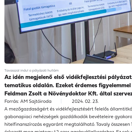
Tavasszal indul a pályázati hullám
Az idén megjelenő első vidékfejlesztési pályáz
tematikus oldalán. Ezeket érdemes figyelemmel 
Feldman Zsolt a Növénydoktor Kft. által szerve
Forrás: AM Sajtóiroda
2024. 02. 23.
A mezőgazdaságért és vidékfejlesztésért felelős államtit
gabonapiaci nehézségek gazdálkodók bevételeire gyakorolt 
hitelfinanszírozás egyaránt megtalálható. Tavaly összesen 1
érkezett meg mintegy 42 ezer agrárvállalkozáshoz. Ez so