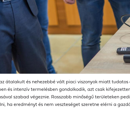
az átalakult és nehezebbé vált piaci viszonyok miatt tudato
en és intenzív termelésben gondolkodik, azt csak kifejezett
ásával szabad végeznie. Rosszabb minőségű területeken pedig
lni, ha eredményt és nem veszteséget szeretne elérni a gazd