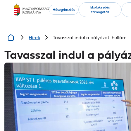
Kiemelt
Iskolakezdési
Hőségriasztás
támogatás
tartalmak
Hírek
Tavasszal indul a pályázati hullám
Tavasszal indul a pályá