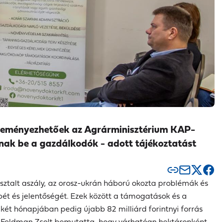
 véleményezhetőek az Agrárminisztérium KAP-
anak be a gazdálkodók - adott tájékoztatást
sztalt aszály, az orosz-ukrán háború okozta problémák és
pét és jelentőségét. Ezek között a támogatások és a
ő két hónapjában pedig újabb 82 milliárd forintnyi forrás
. Feldman Zsolt bemutatta, hogy várhatóan hektáronként