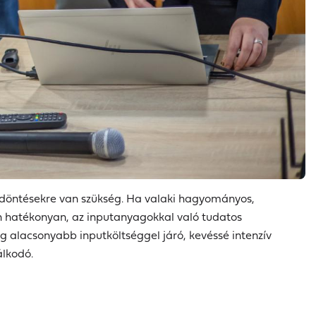
s döntésekre van szükség. Ha valaki hagyományos,
en hatékonyan, az inputanyagokkal való tudatos
 alacsonyabb inputköltséggel járó, kevéssé intenzív
álkodó.