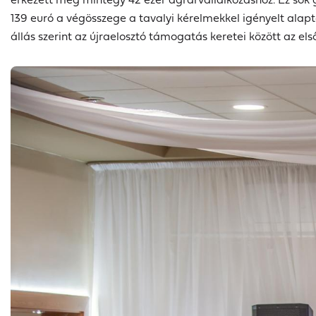
139 euró a végösszege a tavalyi kérelmekkel igényelt alap
állás szerint az újraelosztó támogatás keretei között az els