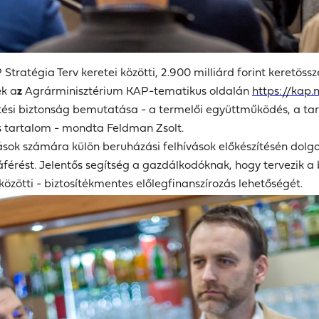
 Stratégia Terv keretei közötti, 2.900 milliárd forint keretös
ek a
z
Agrárminisztérium KAP-tematikus oldalán
https://kap.
sítési biztonság bemutatása - a termelői együttműködés, a tar
s tartalom - mondta Feldman Zsolt.
kozások számára külön beruházási felhívások előkészítésén do
zzáférést. Jelentős segítség a gazdálkodóknak, hogy tervezik
zötti - biztosítékmentes előlegfinanszírozás lehetőségét.