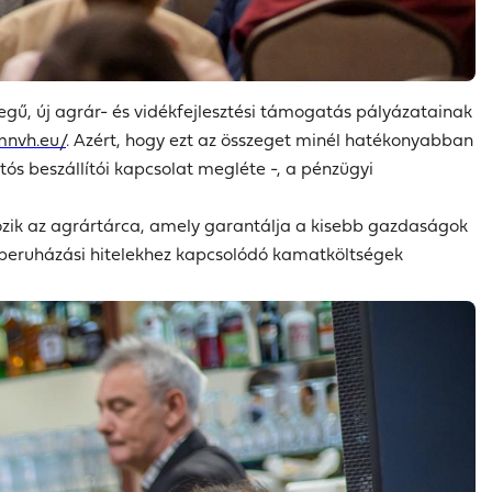
szegű, új agrár- és vidékfejlesztési támogatás pályázatainak
mnvh.eu/
. Azért, hogy ezt az összeget minél hatékonyabban
tós beszállítói kapcsolat megléte -, a pénzügyi
lgozik az agrártárca, amely garantálja a kisebb gazdaságok
 a beruházási hitelekhez kapcsolódó kamatköltségek