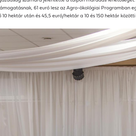
támogatásnak, 61 euró lesz az Agro-ökológiai Programban egy
ő 10 hektár után és 45,5 euró/hektár a 10 és 150 hektár között