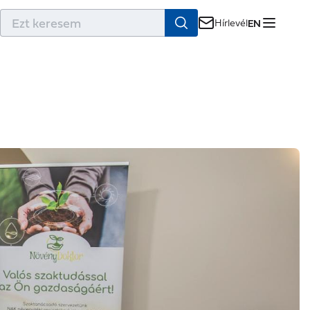
r
Hírlevél
EN