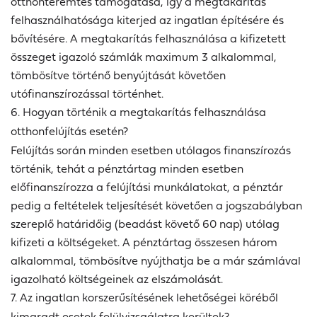
otthonteremtés támogatása, így a megtakarítás
felhasználhatósága kiterjed az ingatlan építésére és
bővítésére. A megtakarítás felhasználása a kifizetett
összeget igazoló számlák maximum 3 alkalommal,
tömbösítve történő benyújtását követően
utófinanszírozással történhet.
6. Hogyan történik a megtakarítás felhasználása
otthonfelújítás esetén?
Felújítás során minden esetben utólagos finanszírozás
történik, tehát a pénztártag minden esetben
előfinanszírozza a felújítási munkálatokat, a pénztár
pedig a feltételek teljesítését követően a jogszabályban
szereplő határidőig (beadást követő 60 nap) utólag
kifizeti a költségeket. A pénztártag összesen három
alkalommal, tömbösítve nyújthatja be a már számlával
igazolható költségeinek az elszámolását.
7. Az ingatlan korszerűsítésének lehetőségei köréből
kimaradt esetek felülvizsgálatra kerültek?