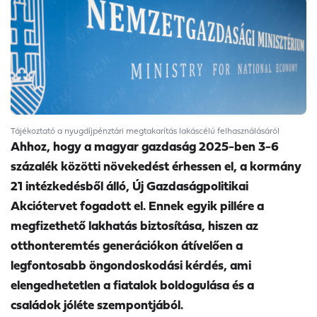
Tájékoztató a nyugdíjpénztári megtakarítás lakáscélú felhasználásáról
Ahhoz, hogy a magyar gazdaság 2025-ben 3-6
százalék közötti növekedést érhessen el, a kormány
21 intézkedésből álló, Új Gazdaságpolitikai
Akciótervet fogadott el. Ennek egyik pillére a
megfizethető lakhatás biztosítása, hiszen az
otthonteremtés generációkon átívelően a
legfontosabb öngondoskodási kérdés, ami
elengedhetetlen a fiatalok boldogulása és a
családok jóléte szempontjából.