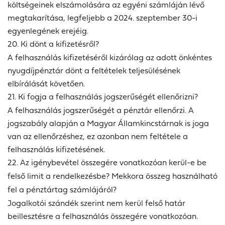
költségeinek elszámolására az egyéni számláján lévő
megtakarítása, legfeljebb a 2024. szeptember 30-i
egyenlegének erejéig.
20. Ki dönt a kifizetésről?
A felhasználás kifizetéséről kizárólag az adott önkéntes
nyugdíjpénztár dönt a feltételek teljesülésének
elbírálását követően.
21. Ki fogja a felhasználás jogszerűségét ellenőrizni?
A felhasználás jogszerűségét a pénztár ellenőrzi. A
jogszabály alapján a Magyar Államkincstárnak is joga
van az ellenőrzéshez, ez azonban nem feltétele a
felhasználás kifizetésének.
22. Az igénybevétel összegére vonatkozóan kerül-e be
felső limit a rendelkezésbe? Mekkora összeg használható
fel a pénztártag számlájáról?
Jogalkotói szándék szerint nem kerül felső határ
beillesztésre a felhasználás összegére vonatkozóan.