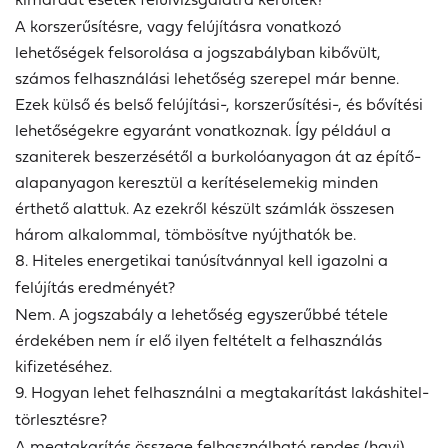
A korszerűsítésre, vagy felújításra vonatkozó
lehetőségek felsorolása a jogszabályban kibővült,
számos felhasználási lehetőség szerepel már benne.
Ezek külső és belső felújítási-, korszerűsítési-, és bővítési
lehetőségekre egyaránt vonatkoznak. Így például a
szaniterek beszerzésétől a burkolóanyagon át az építő-
alapanyagon keresztül a kerítéselemekig minden
érthető alattuk. Az ezekről készült számlák összesen
három alkalommal, tömbösítve nyújthatók be.
8. Hiteles energetikai tanúsítvánnyal kell igazolni a
felújítás eredményét?
Nem. A jogszabály a lehetőség egyszerűbbé tétele
érdekében nem ír elő ilyen feltételt a felhasználás
kifizetéséhez.
9. Hogyan lehet felhasználni a megtakarítást lakáshitel-
törlesztésre?
A megtakarítás összege felhasználható rendes (havi)