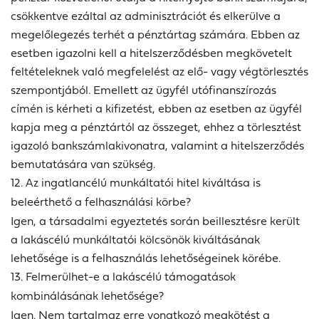
csökkentve ezáltal az adminisztrációt és elkerülve a
megelőlegezés terhét a pénztártag számára. Ebben az
esetben igazolni kell a hitelszerződésben megkövetelt
feltételeknek való megfelelést az elő- vagy végtörlesztés
szempontjából. Emellett az ügyfél utófinanszírozás
címén is kérheti a kifizetést, ebben az esetben az ügyfél
kapja meg a pénztártól az összeget, ehhez a törlesztést
igazoló bankszámlakivonatra, valamint a hitelszerződés
bemutatására van szükség.
12. Az ingatlancélú munkáltatói hitel kiváltása is
beleérthető a felhasználási körbe?
Igen, a társadalmi egyeztetés során beillesztésre került
a lakáscélú munkáltatói kölcsönök kiváltásának
lehetősége is a felhasználás lehetőségeinek körébe.
13. Felmerülhet-e a lakáscélú támogatások
kombinálásának lehetősége?
Igen. Nem tartalmaz erre vonatkozó megkötést a