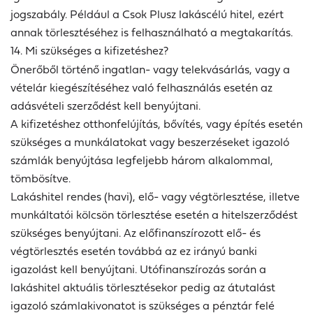
jogszabály. Például a Csok Plusz lakáscélú hitel, ezért
annak törlesztéséhez is felhasználható a megtakarítás.
14. Mi szükséges a kifizetéshez?
Önerőből történő ingatlan- vagy telekvásárlás, vagy a
vételár kiegészítéséhez való felhasználás esetén az
adásvételi szerződést kell benyújtani.
A kifizetéshez otthonfelújítás, bővítés, vagy építés esetén
szükséges a munkálatokat vagy beszerzéseket igazoló
számlák benyújtása legfeljebb három alkalommal,
tömbösítve.
Lakáshitel rendes (havi), elő- vagy végtörlesztése, illetve
munkáltatói kölcsön törlesztése esetén a hitelszerződést
szükséges benyújtani. Az előfinanszírozott elő- és
végtörlesztés esetén továbbá az ez irányú banki
igazolást kell benyújtani. Utófinanszírozás során a
lakáshitel aktuális törlesztésekor pedig az átutalást
igazoló számlakivonatot is szükséges a pénztár felé