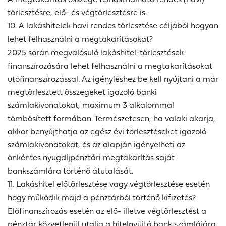
törlesztésre, elő- és végtörlesztésre is.
10. A lakáshitelek havi rendes törlesztése céljából hogyan
lehet felhasználni a megtakarításokat?
2025 során megvalósuló lakáshitel-törlesztések
finanszírozására lehet felhasználni a megtakarításokat
utófinanszírozással. Az igényléshez be kell nyújtani a már
megtörlesztett összegeket igazoló banki
számlakivonatokat, maximum 3 alkalommal
tömbösített formában. Természetesen, ha valaki akarja,
akkor benyújthatja az egész évi törlesztéseket igazoló
számlakivonatokat, és az alapján igényelheti az
önkéntes nyugdíjpénztári megtakarítás saját
bankszámlára történő átutalását.
11. Lakáshitel előtörlesztése vagy végtörlesztése esetén
hogy működik majd a pénztárból történő kifizetés?
Előfinanszírozás esetén az elő- illetve végtörlesztést a
pénztár közvetlenül utalja a hitelnyújtó bank számlájára,