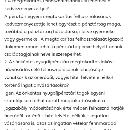
1. A megtakarítás felhasználásának kik lehetnek a
kedvezményezettjei?
A pénztári egyéni megtakarítás felhasználásának
kedvezményezettje lehet egyrészt a pénztártag maga,
továbbá a pénztártag házastársa, illetve gyermeke
vagy gyermekei. A megtakarítás felhasználását igazoló
dokumentumon tehát a pénztártag neve helyett annak
családtagjainak neve is szerepelhet.
2. Az önkéntes nyugdíjpénztári megtakarítás lakás-,
házvásárlás célú felhasználásának lehetősége
vonatkozik az önerőből, vagyis hitel felvétele nélkül
történő ingatlanvásárlásokra?
Igen. Az önkéntes nyugdíjpénztári tagok egyéni
számlájukon felhalmozott megtakarításaikat a
jogszabály módosításának értelmében felhasználhatják
önerőből történő – hitelfelvétel nélküli – ingatlan
vásárlására is, azaz az ingatlan vételár fennmaradó