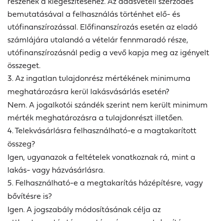
részének a kiegészítéséhez. Az adásvételi szerződés
bemutatásával a felhasználás történhet elő- és
utófinanszírozással. Előfinanszírozás esetén az eladó
számlájára utalandó a vételár fennmaradó része,
utófinanszírozásnál pedig a vevő kapja meg az igényelt
összeget.
3. Az ingatlan tulajdonrész mértékének minimuma
meghatározásra kerül lakásvásárlás esetén?
Nem. A jogalkotói szándék szerint nem került minimum
mérték meghatározásra a tulajdonrészt illetően.
4. Telekvásárlásra felhasználható-e a magtakarított
összeg?
Igen, ugyanazok a feltételek vonatkoznak rá, mint a
lakás- vagy házvásárlásra.
5. Felhasználható-e a megtakarítás házépítésre, vagy
bővítésre is?
Igen. A jogszabály módosításának célja az