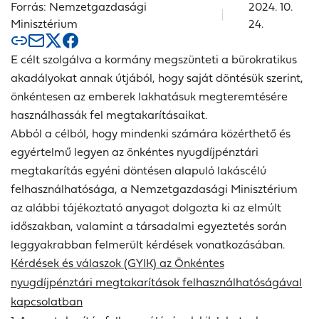
Forrás: Nemzetgazdasági
2024. 10.
Minisztérium
24.
E célt szolgálva a kormány megszünteti a bürokratikus
akadályokat annak útjából, hogy saját döntésük szerint,
önkéntesen az emberek lakhatásuk megteremtésére
használhassák fel megtakarításaikat.
Abból a célból, hogy mindenki számára közérthető és
egyértelmű legyen az önkéntes nyugdíjpénztári
megtakarítás egyéni döntésen alapuló lakáscélú
felhasználhatósága, a Nemzetgazdasági Minisztérium
az alábbi tájékoztató anyagot dolgozta ki az elmúlt
időszakban, valamint a társadalmi egyeztetés során
leggyakrabban felmerült kérdések vonatkozásában.
Kérdések és válaszok (GYIK) az Önkéntes
nyugdíjpénztári megtakarítások felhasználhatóságával
kapcsolatban