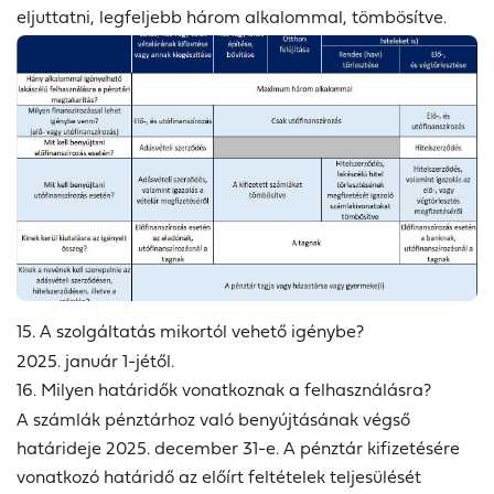
eljuttatni, legfeljebb három alkalommal, tömbösítve.
15. A szolgáltatás mikortól vehető igénybe?
2025. január 1-jétől.
16. Milyen határidők vonatkoznak a felhasználásra?
A számlák pénztárhoz való benyújtásának végső
határideje 2025. december 31-e. A pénztár kifizetésére
vonatkozó határidő az előírt feltételek teljesülését