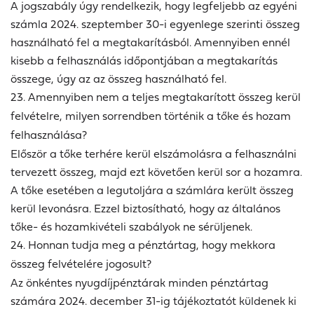
A jogszabály úgy rendelkezik, hogy legfeljebb az egyéni
számla 2024. szeptember 30-i egyenlege szerinti összeg
használható fel a megtakarításból. Amennyiben ennél
kisebb a felhasználás időpontjában a megtakarítás
összege, úgy az az összeg használható fel.
23. Amennyiben nem a teljes megtakarított összeg kerül
felvételre, milyen sorrendben történik a tőke és hozam
felhasználása?
Először a tőke terhére kerül elszámolásra a felhasználni
tervezett összeg, majd ezt követően kerül sor a hozamra.
A tőke esetében a legutoljára a számlára került összeg
kerül levonásra. Ezzel biztosítható, hogy az általános
tőke- és hozamkivételi szabályok ne sérüljenek.
24. Honnan tudja meg a pénztártag, hogy mekkora
összeg felvételére jogosult?
Az önkéntes nyugdíjpénztárak minden pénztártag
számára 2024. december 31-ig tájékoztatót küldenek ki