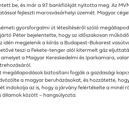
ntett be, és már a 97. bankfiókját nyitotta meg. Az MV
sal fejleszti marosvásárhelyi üzemét. Magyar cégek 2
meti gyorsforgalmi út létesítéséről szóló megállapodá
ijjártó Péter bejelentette, hogy az időszakosan működő 
az idén megjelenik a kiírás a Budapest-Bukarest vasú
ehetővé teszi a Fekete-tenger alól kitermelt gáz eljut
is, amelyet a Magyar Kereskedelmi és Iparkamara, va
rehozásáról.
ött megállapodások biztosítani fogják a gazdasági kap
 üdvözölte a magyar beruházásokat, és hozzátette, ho
sét indokolja az is, hogy a járvány felértékelte a minél
s államok között
hangsúlyozta.
–