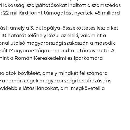
M lakossági szolgáltatásokat indított a szomszédos
2 milliárd forint támogatást nyertek, 45 milliárd
st, amely a 3. autópálya-összeköttetés lesz a két
10 határátkelőhely közül az eleki, valamint a
tvonal utolsó magyarországi szakaszán a második
tatását Magyarországra
mondta a tárcavezető. A
–
lamint a Román Kereskedelmi és Iparkamara
csolatok bővítését, amely mindkét fél számára
gy a román cégek magyarországi beruházásai is
 rövidebb ellátási láncokat, ami megköveteli a