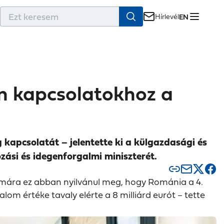
r
Hírlevél
EN
án kapcsolatokhoz a
kapcsolatát – jelentette ki a külgazdasági és
ási és idegenforgalmi miniszterét.
ámára ez abban nyilvánul meg, hogy Románia a 4.
om értéke tavaly elérte a 8 milliárd eurót
tette
–