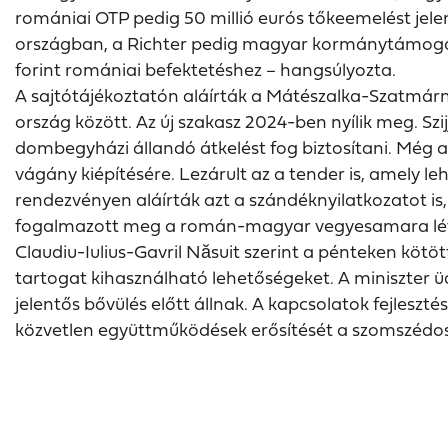
romániai OTP pedig 50 millió eurós tőkeemelést jele
országban, a Richter pedig magyar kormánytámogatás
forint romániai befektetéshez
hangsúlyozta.
–
A sajtótájékoztatón aláírták a Mátészalka-Szatmárné
ország között. Az új szakasz 2024-ben nyílik meg. Sz
dombegyházi állandó átkelést fog biztosítani. Még 
vágány kiépítésére. Lezárult az a tender is, amely l
rendezvényen aláírták azt a szándéknyilatkozatot 
fogalmazott meg a román-magyar vegyesamara lét
Claudiu-Iulius-Gavril Năsuit szerint a pénteken köt
tartogat kihasználható lehetőségeket. A miniszter
jelentős bővülés előtt állnak. A kapcsolatok fejleszté
közvetlen együttműködések erősítését a szomszédo