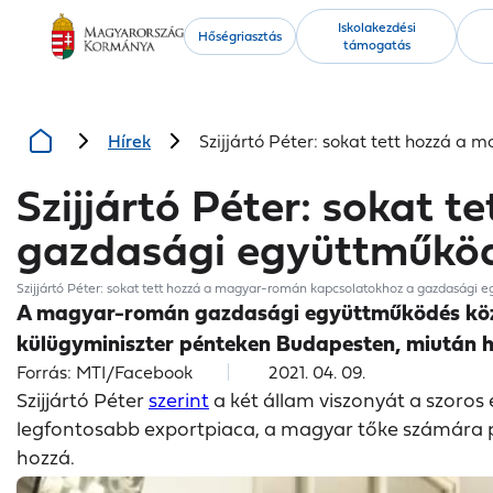
Kiemelt
Iskolakezdési
Hőségriasztás
támogatás
tartalmak
Hírek
Szijjártó Péter: sokat tett hozzá 
Szijjártó Péter: sokat
gazdasági együttműkö
Szijjártó Péter: sokat tett hozzá a magyar-román kapcsolatokhoz a gazdasági 
A magyar-román gazdasági együttműködés közös s
külügyminiszter pénteken Budapesten, miután h
Forrás: MTI/Facebook
2021. 04. 09.
Szijjártó Péter
szerint
a két állam viszonyát a szoro
legfontosabb exportpiaca, a magyar tőke számára ped
hozzá.