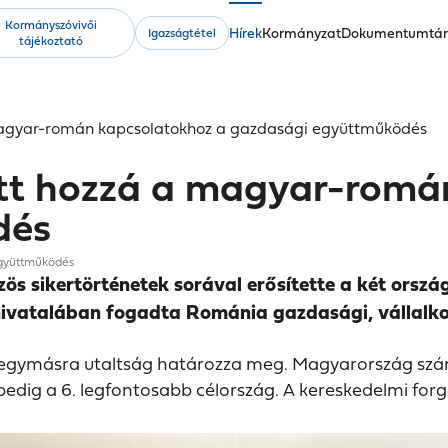
Kormányszóvivői
Fő
Hírek
Kormányzat
Dokumentumtá
Igazságtétel
tájékoztató
navigáció
a magyar-román kapcsolatokhoz a gazdasági együttműködés
 tett hozzá a magyar-rom
dés
együttműködés
ikertörténetek sorával erősítette a két ország 
ivatalában fogadta Románia gazdasági, vállalkoz
s egymásra utaltság határozza meg. Magyarország sz
ig a 6. legfontosabb célország. A kereskedelmi forgal