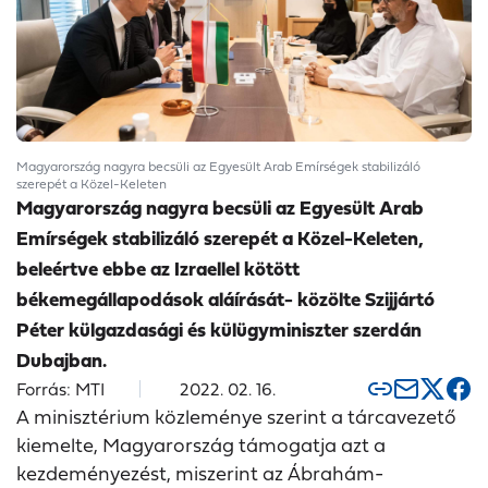
Magyarország nagyra becsüli az Egyesült Arab Emírségek stabilizáló
szerepét a Közel-Keleten
Magyarország nagyra becsüli az Egyesült Arab
Emírségek stabilizáló szerepét a Közel-Keleten,
beleértve ebbe az Izraellel kötött
békemegállapodások aláírását- közölte Szijjártó
Péter külgazdasági és külügyminiszter szerdán
Dubajban.
Forrás: MTI
2022. 02. 16.
A minisztérium közleménye szerint a tárcavezető
kiemelte, Magyarország támogatja azt a
kezdeményezést, miszerint az Ábrahám-