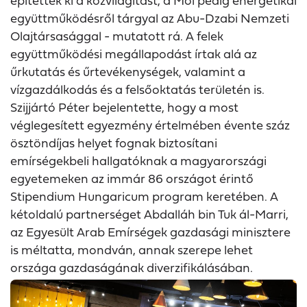
építették ki a közvilágítást, a Mol pedig energetikai
együttműködésről tárgyal az Abu-Dzabi Nemzeti
Olajtársasággal - mutatott rá. A felek
együttműködési megállapodást írtak alá az
űrkutatás és űrtevékenységek, valamint a
vízgazdálkodás és a felsőoktatás területén is.
Szijjártó Péter bejelentette, hogy a most
véglegesített egyezmény értelmében évente száz
ösztöndíjas helyet fognak biztosítani
emírségekbeli hallgatóknak a magyarországi
egyetemeken az immár 86 országot érintő
Stipendium Hungaricum program keretében. A
kétoldalú partnerséget Abdalláh bin Tuk ál-Marri,
az Egyesült Arab Emírségek gazdasági minisztere
is méltatta, mondván, annak szerepe lehet
országa gazdaságának diverzifikálásában.