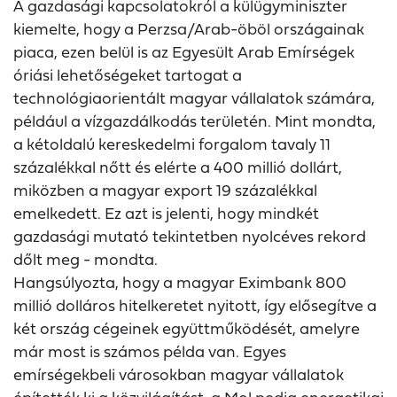
A gazdasági kapcsolatokról a külügyminiszter
kiemelte, hogy a Perzsa/Arab-öböl országainak
piaca, ezen belül is az Egyesült Arab Emírségek
óriási lehetőségeket tartogat a
technológiaorientált magyar vállalatok számára,
például a vízgazdálkodás területén. Mint mondta,
a kétoldalú kereskedelmi forgalom tavaly 11
százalékkal nőtt és elérte a 400 millió dollárt,
miközben a magyar export 19 százalékkal
emelkedett. Ez azt is jelenti, hogy mindkét
gazdasági mutató tekintetben nyolcéves rekord
dőlt meg - mondta.
Hangsúlyozta, hogy a magyar Eximbank 800
millió dolláros hitelkeretet nyitott, így elősegítve a
két ország cégeinek együttműködését, amelyre
már most is számos példa van. Egyes
emírségekbeli városokban magyar vállalatok