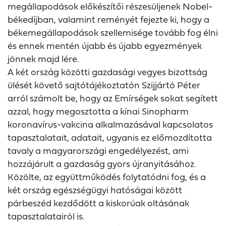
megállapodások előkészítői részesüljenek Nobel-
békedíjban, valamint reményét fejezte ki, hogy a
békemegállapodások szellemisége tovább fog élni
és ennek mentén újabb és újabb egyezmények
jönnek majd lére.
A két ország közötti gazdasági vegyes bizottság
ülését követő sajtótájékoztatón Szijjártó Péter
arról számolt be, hogy az Emírségek sokat segített
azzal, hogy megosztotta a kínai Sinopharm
koronavírus-vakcina alkalmazásával kapcsolatos
tapasztalatait, adatait, ugyanis ez előmozdította
tavaly a magyarországi engedélyezést, ami
hozzájárult a gazdaság gyors újranyitásához.
Közölte, az együttműködés folytatódni fog, és a
két ország egészségügyi hatóságai között
párbeszéd kezdődött a kiskorúak oltásának
tapasztalatairól is.