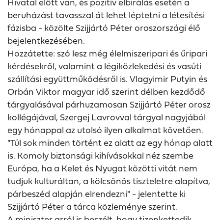
Hivatal előtt van, és pozitív elbírálás esetén a
beruházást tavasszal át lehet léptetni a létesítési
fázisba - közölte Szijjártó Péter oroszországi élő
bejelentkezésében.
Hozzátette: szó lesz még élelmiszeripari és űripari
kérdésekről, valamint a légiközlekedési és vasúti
szállítási együttműködésről is. Vlagyimir Putyin és
Orbán Viktor magyar idő szerint délben kezdődő
tárgyalásával párhuzamosan Szijjártó Péter orosz
kollégájával, Szergej Lavrovval tárgyal nagyjából
egy hónappal az utolsó ilyen alkalmat követően.
"Túl sok minden történt ez alatt az egy hónap alatt
is. Komoly biztonsági kihívásokkal néz szembe
Európa, ha a Kelet és Nyugat közötti vitát nem
tudjuk kulturáltan, a kölcsönös tiszteletre alapítva,
párbeszéd alapján elrendezni" - jelentette ki
Szijjártó Péter a tárca közleménye szerint.
A miniszter arról is beszélt, hogy tizenkettedik