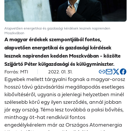
Alapvetően energetikai és gazdasági kérdések lesznek napirenden
Moszkvában
A magyar érdekek szempontjából fontos,
alapvetően energetikai és gazdasági kérdések
lesznek napirenden kedden Moszkvában - közölte
Szijjártó Péter külgazdasági és külügyminiszter.
Forrás: MTI
2022. 01. 31.
Egyebek mellett tárgyalni fognak a magyar-orosz
hosszú távú gázvásárlási megállapodás esetleges
kibővítéséről, ugyanis a jelenlegi helyzetben minél
szélesebb körű egy ilyen szerződés, annál jobban
jár egy ország. Téma lesz továbbá a paksi bővítés,
minthogy öt-hat rendkívül fontos
engedélykérelem már az Országos Atomenergia