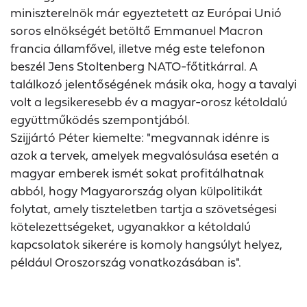
miniszterelnök már egyeztetett az Európai Unió
soros elnökségét betöltő Emmanuel Macron
francia államfővel, illetve még este telefonon
beszél Jens Stoltenberg NATO-főtitkárral. A
találkozó jelentőségének másik oka, hogy a tavalyi
volt a legsikeresebb év a magyar-orosz kétoldalú
együttműködés szempontjából.
Szijjártó Péter kiemelte: "megvannak idénre is
azok a tervek, amelyek megvalósulása esetén a
magyar emberek ismét sokat profitálhatnak
abból, hogy Magyarország olyan külpolitikát
folytat, amely tiszteletben tartja a szövetségesi
kötelezettségeket, ugyanakkor a kétoldalú
kapcsolatok sikerére is komoly hangsúlyt helyez,
például Oroszország vonatkozásában is".