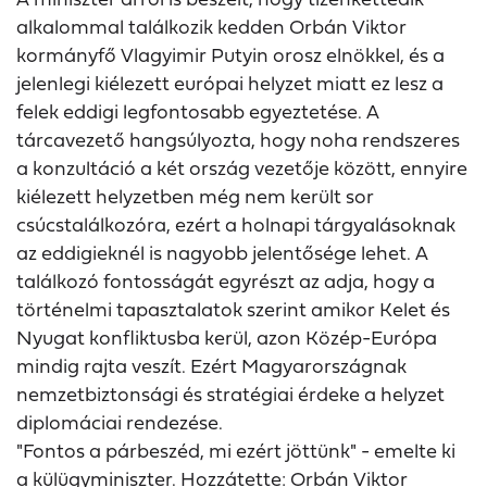
alkalommal találkozik kedden Orbán Viktor
kormányfő Vlagyimir Putyin orosz elnökkel, és a
jelenlegi kiélezett európai helyzet miatt ez lesz a
felek eddigi legfontosabb egyeztetése. A
tárcavezető hangsúlyozta, hogy noha rendszeres
a konzultáció a két ország vezetője között, ennyire
kiélezett helyzetben még nem került sor
csúcstalálkozóra, ezért a holnapi tárgyalásoknak
az eddigieknél is nagyobb jelentősége lehet. A
találkozó fontosságát egyrészt az adja, hogy a
történelmi tapasztalatok szerint amikor Kelet és
Nyugat konfliktusba kerül, azon Közép-Európa
mindig rajta veszít. Ezért Magyarországnak
nemzetbiztonsági és stratégiai érdeke a helyzet
diplomáciai rendezése.
"Fontos a párbeszéd, mi ezért jöttünk" - emelte ki
a külügyminiszter. Hozzátette: Orbán Viktor