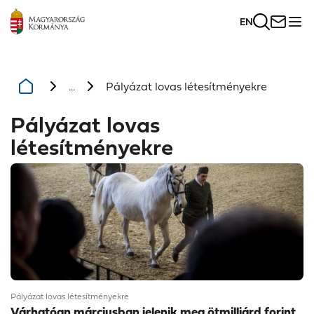
EN
...
Pályázat lovas létesítményekre
Pályázat lovas
létesítményekre
Pályázat lovas létesítményekre
Várhatóan márciusban jelenik meg ötmilliárd forint