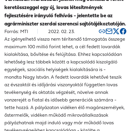
keretösszeggel egy új, lovas létesítmények
fejlesztésére irányuló felhívás - jelentette be az
agrárminiszter szerdai szerencsi sajtótájékoztatóján.
Forrás: MTI
2022. 02. 23.
Az igényelhető vissza nem térítendő támogatás összege
maximum 100 millió forint lehet, a cél fedett lovardák
kialakítása, bővítése és felújítása. Ehhez kapcsolódóan
lehetőség lesz többek között a kapcsolódó kiszolgáló
egységek, szociális helyiségek kialakítására is -
mondta
Nagy István
.
A fedett lovardák lehetővé teszik
az évszaktól és időjárási viszonyoktól független lovas
tevékenység és oktatás végzését, növelve annak
vonzerejét a fiatal és idősebb generációk számára -
tette hozzá.
A pályázaton vidéken élő magánszemélyek,
őstermelők, vidéken működő mikrovállalkozások
pályázhatnak majd induló vagy már működő lovas
tevékenységeikhez kapcsolódóan - közölte a