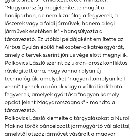
"Magyarország megjelenítette magát a
hadiiparban, de nem kizárólag a fegyverek, a
lőszerek vagy a földi járművek, hanem a légi
járművek esetében is" - hangsúlyozta a
tárcavezető. Ez utóbbi példájaként említette az
Airbus Gyulán épülő helikopter-alkatrészgyárát,
amely a tervek szerint június vége előtt megnyílik.
Palkovics László szerint az ukrán-orosz konfliktus
rávilágított arra, hogy vannak olyan új
technológiák, amelyeket "nagyon komolyan kell
venni". Ilyenek a drónok vagy a vállról indítható
fegyverek, amelyek gyártása "nagyon komoly
opciót jelent Magyarországnak" - mondta a
tárcavezető.
Palkovics László kiemelte a tárgyalásokat a Nurol
Makina török páncélozott járműgyártó vállalattal,
amelytől ötszáz járművet vásárolt a magyar