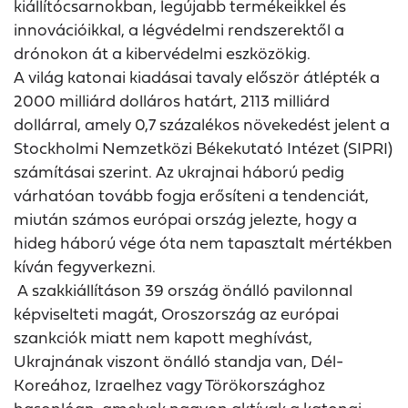
kiállítócsarnokban, legújabb termékeikkel és
innovációikkal, a légvédelmi rendszerektől a
drónokon át a kibervédelmi eszközökig.
A világ katonai kiadásai tavaly először átlépték a
2000 milliárd dolláros határt, 2113 milliárd
dollárral, amely 0,7 százalékos növekedést jelent a
Stockholmi Nemzetközi Békekutató Intézet (SIPRI)
számításai szerint. Az ukrajnai háború pedig
várhatóan tovább fogja erősíteni a tendenciát,
miután számos európai ország jelezte, hogy a
hideg háború vége óta nem tapasztalt mértékben
kíván fegyverkezni.
A szakkiállításon 39 ország önálló pavilonnal
képviselteti magát, Oroszország az európai
szankciók miatt nem kapott meghívást,
Ukrajnának viszont önálló standja van, Dél-
Koreához, Izraelhez vagy Törökországhoz