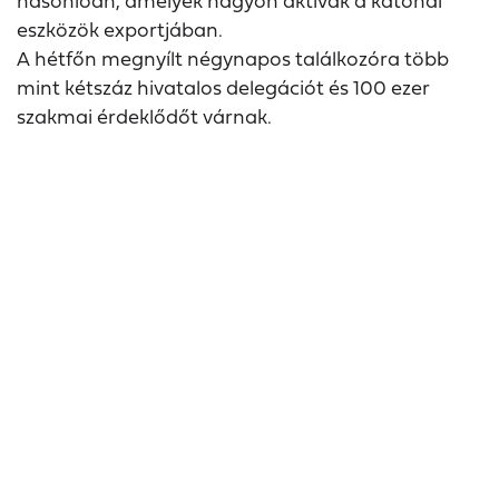
hasonlóan, amelyek nagyon aktívak a katonai
eszközök exportjában.
A hétfőn megnyílt négynapos találkozóra több
mint kétszáz hivatalos delegációt és 100 ezer
szakmai érdeklődőt várnak.