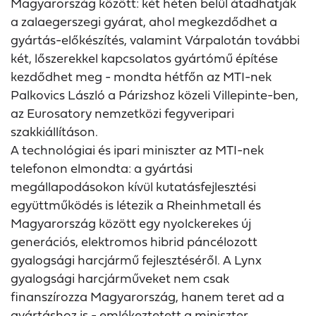
Magyarország között: két héten belül átadhatják
a zalaegerszegi gyárat, ahol megkezdődhet a
gyártás-előkészítés, valamint Várpalotán további
két, lőszerekkel kapcsolatos gyártómű építése
kezdődhet meg - mondta hétfőn az MTI-nek
Palkovics László a Párizshoz közeli Villepinte-ben,
az Eurosatory nemzetközi fegyveripari
szakkiállításon.
A technológiai és ipari miniszter az MTI-nek
telefonon elmondta: a gyártási
megállapodásokon kívül kutatásfejlesztési
együttműködés is létezik a Rheinhmetall és
Magyarország között egy nyolckerekes új
generációs, elektromos hibrid páncélozott
gyalogsági harcjármű fejlesztéséről. A Lynx
gyalogsági harcjárműveket nem csak
finanszírozza Magyarország, hanem teret ad a
gyártáshoz is - emlékeztetett a miniszter.