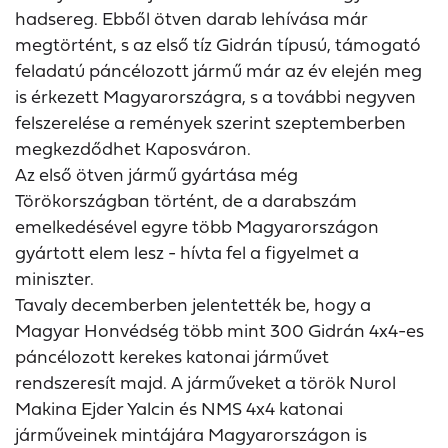
hadsereg. Ebből ötven darab lehívása már
megtörtént, s az első tíz Gidrán típusú, támogató
feladatú páncélozott jármű már az év elején meg
is érkezett Magyarországra, s a további negyven
felszerelése a remények szerint szeptemberben
megkezdődhet Kaposváron.
Az első ötven jármű gyártása még
Törökországban történt, de a darabszám
emelkedésével egyre több Magyarországon
gyártott elem lesz - hívta fel a figyelmet a
miniszter.
Tavaly decemberben jelentették be, hogy a
Magyar Honvédség több mint 300 Gidrán 4x4-es
páncélozott kerekes katonai járművet
rendszeresít majd. A járműveket a török Nurol
Makina Ejder Yalcin és NMS 4x4 katonai
járműveinek mintájára Magyarországon is