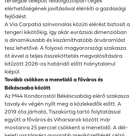
térségbe települt feldolgozóipari cégek
elérhetőségének javításával élénkíti a gazdasági
fejlődést.
A Via Carpatia színvonalas közúti elérést biztosít a
tengeri kikötőkig, így akár eurázsiai dimenzióban
is dinamikusabb és kiszámíthatóbb áruáramlást
tesz lehetővé. A folyosó magyarországi szakasza
öt évvel a teljes összeköttetés megvalósítására
kitűzött 2026-os határidő előtt hiánytalanul
kiépül.
Tovább csökken a menetidő a főváros és
Békéscsaba között
Az M44 Kondorostól Békéscsabáig elérő szakasza
tavaly év végén nyílt meg a közlekedők előtt. A
2019 óta járható, Tiszakürtig tartó folytatással
együtt a főváros és Viharsarok között már
mostanra 25 perccel csökkent a menetidő. A dél-
keleti országrész gyorsabb megközelítését célzó