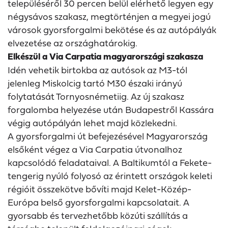
településéről 30 percen belül elérhető legyen egy
négysávos szakasz, megtörténjen a megyei jogú
városok gyorsforgalmi bekötése és az autópályák
elvezetése az országhatárokig.
Elkészül a Via Carpatia magyarországi szakasza
Idén vehetik birtokba az autósok az M3-tól
jelenleg Miskolcig tartó M30 északi irányú
folytatását Tornyosnémetiig. Az új szakasz
forgalomba helyezése után Budapestről Kassára
végig autópályán lehet majd közlekedni.
A gyorsforgalmi út befejezésével Magyarország
elsőként végez a Via Carpatia útvonalhoz
kapcsolódó feladataival. A Baltikumtól a Fekete-
tengerig nyúló folyosó az érintett országok keleti
régióit összekötve bővíti majd Kelet-Közép-
Európa belső gyorsforgalmi kapcsolatait. A
gyorsabb és tervezhetőbb közúti szállítás a