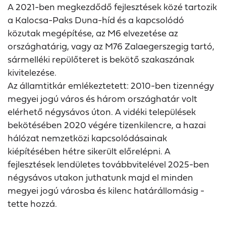
A 2021-ben megkezdődő fejlesztések közé tartozik
a Kalocsa-Paks Duna-híd és a kapcsolódó
közutak megépítése, az M6 elvezetése az
országhatárig, vagy az M76 Zalaegerszegig tartó,
sármelléki repülőteret is bekötő szakaszának
kivitelezése.
Az államtitkár emlékeztetett: 2010-ben tizennégy
megyei jogú város és három országhatár volt
elérhető négysávos úton. A vidéki települések
bekötésében 2020 végére tizenkilencre, a hazai
hálózat nemzetközi kapcsolódásainak
kiépítésében hétre sikerült előrelépni. A
fejlesztések lendületes továbbvitelével 2025-ben
négysávos utakon juthatunk majd el minden
megyei jogú városba és kilenc határállomásig -
tette hozzá.