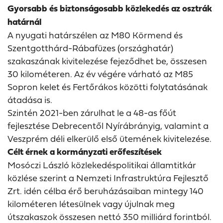
Gyorsabb és biztonságosabb közlekedés az osztrák
határnál
A nyugati határszélen az M80 Körmend és
Szentgotthárd-Rábafüzes (országhatár)
szakaszának kivitelezése fejeződhet be, összesen
30 kilométeren. Az év végére várható az M85
Sopron kelet és Fertőrákos közötti folytatásának
átadása is.
Szintén 2021-ben zárulhat le a 48-as főút
fejlesztése Debrecentől Nyírábrányig, valamint a
Veszprém déli elkerülő első ütemének kivitelezése.
Célt érnek a kormányzati erőfeszítések
Mosóczi László közlekedéspolitikai államtitkár
közlése szerint a Nemzeti Infrastruktúra Fejlesztő
Zrt. idén célba érő beruházásaiban mintegy 140
kilométeren létesülnek vagy újulnak meg
útszakaszok összesen nettó 350 milliárd forintból.