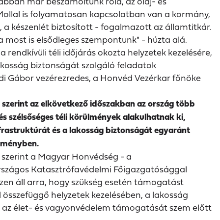
bban már beszámoltunk róla, az olaj- és
ollal is folyamatosan kapcsolatban van a kormány,
 készenlét biztosított - fogalmazott az államtitkár.
a most is elsődleges szempontunk" - húzta alá.
rendkívüli téli időjárás okozta helyzetek kezelésére,
lakosság biztonságát szolgáló feladatok
di Gábor vezérezredes, a Honvéd Vezérkar főnöke
k szerint az elkövetkező időszakban az ország több
és szélsőséges téli körülmények alakulhatnak ki,
frastruktúrát és a lakosság biztonságát egyaránt
leményben.
a szerint a Magyar Honvédség - a
rszágos Katasztrófavédelmi Főigazgatósággal
en áll arra, hogy szükség esetén támogatást
l összefüggő helyzetek kezelésében, a lakosság
ve az élet- és vagyonvédelem támogatását szem előtt