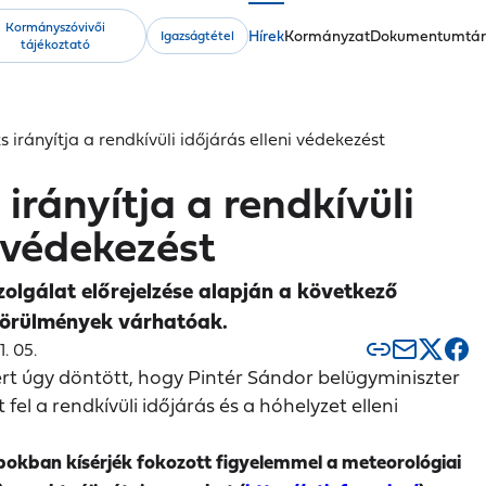
Kormányszóvivői
Fő
Hírek
Kormányzat
Dokumentumtá
Igazságtétel
tájékoztató
navigáció
s irányítja a rendkívüli időjárás elleni védekezést
irányítja a rendkívüli
i védekezést
olgálat előrejelzése alapján a következő
körülmények várhatóak.
. 05.
rt úgy döntött, hogy Pintér Sándor belügyminiszter
 fel a rendkívüli időjárás és a hóhelyzet elleni
pokban kísérjék fokozott figyelemmel a meteorológiai