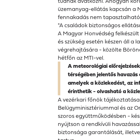
tudnak avatkozni. Ahogyan korá
üzemanyag-ellátás kapcsán a M
fennakadás nem tapasztalható, a
"A családok biztonságos ellátás
A Magyar Honvédség felkészült a 
és szükség esetén készen áll a 
végrehajtására - közölte Börön
hétfőn az MTI-vel.
A meteorológiai előrejelzése
térségében jelentős havazás 
amelyek a közlekedést, az in
érinthetik - olvasható a köz
A vezérkari főnök tájékoztatás
Belügyminisztériummal és az O
szoros együttműködésben - kész
nyújtson a rendkívüli havazássa
biztonsága garantálását, illet