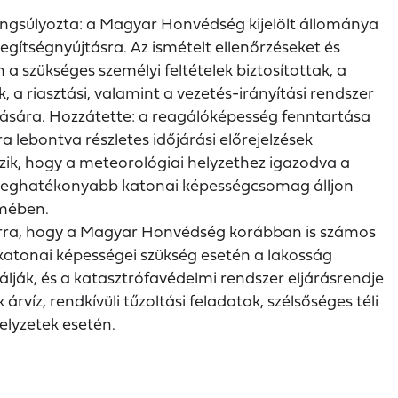
ngsúlyozta: a Magyar Honvédség kijelölt állománya
 segítségnyújtásra. Az ismételt ellenőrzéseket és
a szükséges személyi feltételek biztosítottak, a
 a riasztási, valamint a vezetés-irányítási rendszer
jtására. Hozzátette: a reagálóképesség fenntartása
 lebontva részletes időjárási előrejelzések
zik, hogy a meteorológiai helyzethez igazodva a
a leghatékonyabb katonai képességcsomag álljon
lmében.
arra, hogy a Magyar Honvédség korábban is számos
katonai képességei szükség esetén a lakosság
ják, és a katasztrófavédelmi rendszer eljárásrendje
rvíz, rendkívüli tűzoltási feladatok, szélsőséges téli
elyzetek esetén.