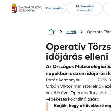
Kiemelt
Iskolakezdési
Hőségriasztás
támogatás
tartalmak
Hírek
Operatív Törz
Operatív Törzs 
időjárás ellen
Az Országos Meteorológiai Sz
napokban extrém időjárási 
Forrás: kormany.hu
2026. 01
Orbán Viktor miniszterelnök ezé
vezetésével Operatív Törzset állít
védekezés koordinálására.
Kérjük, hogy a következő na