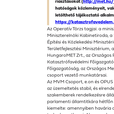
riasztásokat (
http://met.hu/
hatóságok közleményeit, val
letölthető tájékoztató alkal
https://katasztrofavedelem
Az Operatív Törzs tagjai: a min
Miniszterelnöki Kabinetiroda, a
Építési és Közlekedési Miniszté
Területfejlesztési Minisztérium
HungaroMET Zrt., az Országos 
Katasztrófavédelmi Főigazgatós
Főigazgatóság, az Országos Men
csoport vezető munkatársai.
Az MVM Csoport, e.on és OPUS el
az üzemeltetés stabil, és elrende
szakemberek rendelkezésre állás
parlamenti államtitkára hétfő
kiemelte: amennyiben havária al