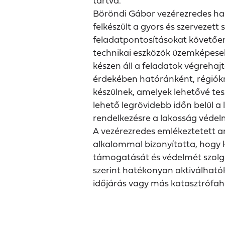
tartva.
Böröndi Gábor vezérezredes ha
felkészült a gyors és szervezett
feladatpontosításokat követően 
technikai eszközök üzemképesek,
készen áll a feladatok végreha
érdekében hatóránként, régiókra
készülnek, amelyek lehetővé tes
lehető legrövidebb időn belül 
rendelkezésre a lakosság véde
A vezérezredes emlékeztetett 
alkalommal bizonyította, hogy 
támogatását és védelmét szolgál
szerint hatékonyan aktiválhatók á
időjárás vagy más katasztrófah