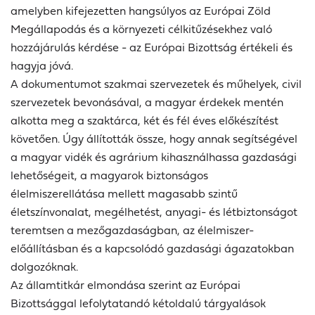
amelyben kifejezetten hangsúlyos az Európai Zöld
Megállapodás és a környezeti célkitűzésekhez való
hozzájárulás kérdése - az Európai Bizottság értékeli és
hagyja jóvá.
A dokumentumot szakmai szervezetek és műhelyek, civil
szervezetek bevonásával, a magyar érdekek mentén
alkotta meg a szaktárca, két és fél éves előkészítést
követően. Úgy állították össze, hogy annak segítségével
a magyar vidék és agrárium kihasználhassa gazdasági
lehetőségeit, a magyarok biztonságos
élelmiszerellátása mellett magasabb szintű
életszínvonalat, megélhetést, anyagi- és létbiztonságot
teremtsen a mezőgazdaságban, az élelmiszer-
előállításban és a kapcsolódó gazdasági ágazatokban
dolgozóknak.
Az államtitkár elmondása szerint az Európai
Bizottsággal lefolytatandó kétoldalú tárgyalások