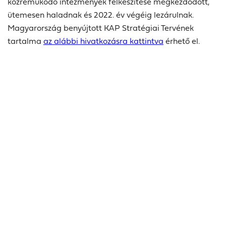
közreműködő intézmények felkészítése megkezdődött,
ütemesen haladnak és 2022. év végéig lezárulnak.
Magyarország benyújtott KAP Stratégiai Tervének
tartalma
az alábbi hivatkozásra kattintva
érhető el.