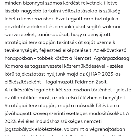
minden bizonnyal számos kérdést felvetnek, illetve
kisebb-nagyobb tartalmi változtatásokra is szükség
lehet a konszenzushoz. Ezzel együtt arra biztatjuk a
gazdatársadalmat és a munkájukat segítő szakmai
szervezeteket, tanácsadókat, hogy a benyújtott
Stratégiai Terv alapján tekintsék át saját üzemeik
tevékenységét, fejlesztési elképzeléseit. Az elkövetkező
hónapokban - többek között a Nemzeti Agrárgazdasági
Kamara és tagszervezetei közreműködésével - széles
körű tájékoztatást nyújtunk majd az új KAP 2023-as
előkészítéseként - fogalmazott Feldman Zsolt.
A felkészülés legalább két szakaszban történhet - jelezte
az államtitkár: most, az idei első félévben a benyújtott
Stratégiai Terv alapján, majd a második félévben a
jóváhagyott szöveg szerinti esetleges módosításokkal. A
2023. évi éles induláshoz szükséges nemzeti
jogszabályok előkészítése, valamint a végrehajtásban