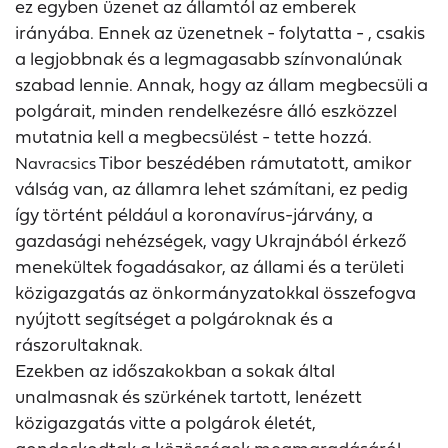
ez egyben üzenet az államtól az emberek
irányába. Ennek az üzenetnek - folytatta - , csakis
a legjobbnak és a legmagasabb színvonalúnak
szabad lennie. Annak, hogy az állam megbecsüli a
polgárait, minden rendelkezésre álló eszközzel
mutatnia kell a megbecsülést - tette hozzá.
Tibor beszédében rámutatott, amikor
Navracsics
válság van, az államra lehet számítani, ez pedig
így történt például a koronavírus-járvány, a
gazdasági nehézségek, vagy Ukrajnából érkező
menekültek fogadásakor, az állami és a területi
közigazgatás az önkormányzatokkal összefogva
nyújtott segítséget a polgároknak és a
rászorultaknak.
Ezekben az időszakokban a sokak által
unalmasnak és szürkének tartott, lenézett
közigazgatás vitte a polgárok életét,