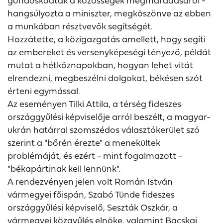
gondoskodtak a közösségek megmaradásáról -
hangsúlyozta a miniszter, megköszönve az ebben
a munkában résztvevők segítségét.
Hozzátette, a közigazgatás amellett, hogy segíti
az embereket és versenyképeségi tényező, példát
mutat a hétköznapokban, hogyan lehet vitát
elrendezni, megbeszélni dolgokat, békésen szót
érteni egymással.
Az eseményen Tilki Attila, a térség fideszes
országgyűlési képviselője arról beszélt, a magyar-
ukrán határral szomszédos választókerület szó
szerint a "bőrén érezte" a menekültek
problémáját, és ezért - mint fogalmazott -
"békapártinak kell lennünk".
A rendezvényen jelen volt Román István
vármegyei főispán, Szabó Tünde fideszes
országgyűlési képviselő, Seszták Oszkár, a
vármegyei közgyűlés elnöke, valamint Bacskai