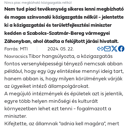
Nincs piac megbízható közigazgatás nélkül
Nem tud piaci tevékenység sikeres lenni megbízható
és magas színvonalú közigazgatás nélkül - jelentette
ki a közigazgatási és területfejlesztési miniszter
kedden a Szabolcs-Szatmár-Bereg vármegyei
Záhonyban, ahol átadta a felújított járási hivatalt.
Forrás: MTI
2024. 05. 22.
Tibor hangsúlyozta, a közigazgatás
Navracsics
fontos versenyképességi tényező nemcsak abban
például, hogy egy ügy elintézése mennyi ideig tart,
hanem abban is, hogy milyen körülmények várják
az ügyeiket intéző állampolgárokat.
A megújuló intézmények és épületek azt is jelentik,
egyre több helyen minőségi és kulturált
környezetben lehet ezt tenni - fogalmazott a
miniszter.
Kifejtette, az államnak "adnia kell magára", mert