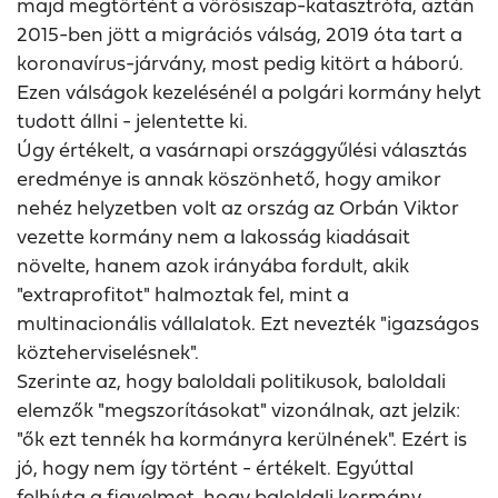
majd megtörtént a vörösiszap-katasztrófa, aztán
2015-ben jött a migrációs válság, 2019 óta tart a
koronavírus-járvány, most pedig kitört a háború.
Ezen válságok kezelésénél a polgári kormány helyt
tudott állni - jelentette ki.
Úgy értékelt, a vasárnapi országgyűlési választás
eredménye is annak köszönhető, hogy amikor
nehéz helyzetben volt az ország az Orbán Viktor
vezette kormány nem a lakosság kiadásait
növelte, hanem azok irányába fordult, akik
"extraprofitot" halmoztak fel, mint a
multinacionális vállalatok. Ezt nevezték "igazságos
közteherviselésnek".
Szerinte az, hogy baloldali politikusok, baloldali
elemzők "megszorításokat" vizonálnak, azt jelzik:
"ők ezt tennék ha kormányra kerülnének". Ezért is
jó, hogy nem így történt - értékelt. Egyúttal
felhívta a figyelmet, hogy baloldali kormány