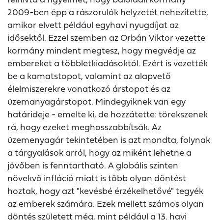
2009-ben épp a rászorulók helyzetét nehezítette,
amikor elvett például egyhavi nyugdíjat az
idősektől. Ezzel szemben az Orbán Viktor vezette
kormány mindent megtesz, hogy megvédje az
embereket a többletkiadásoktól. Ezért is vezették
be a kamatstopot, valamint az alapvető
élelmiszerekre vonatkozó árstopot és az
üzemanyagárstopot. Mindegyiknek van egy
határideje - emelte ki, de hozzátette: törekszenek
rá, hogy ezeket meghosszabbítsák. Az
üzemenyagár tekintetében is azt mondta, folynak
a tárgyalások arról, hogy az miként lehetne a
jövőben is fenntartható. A globális szinten
növekvő infláció miatt is több olyan döntést
hoztak, hogy azt "kevésbé érzékelhetővé" tegyék
az emberek számára. Ezek mellett számos olyan
döntés született még, mint például a 13. havi