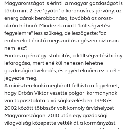
Magyarországot is érinti: a magyar gazdaságot is
több mint 2 éve "gyötri" a koronavírus-járvány, az
energiaárak berobbanása, továbbá az orosz-
ukrán háború. Mindezek miatt "költségvetési
fegyelemre" lesz szükség, de leszögezte: "az
embereket érintő megszorítás egészen biztosan
nem lesz".
Fontos a pénzügyi stabilitás, a költségvetési hiány
lefaragása, mert enélkül nehezen lehetne
gazdasági növekedés, és egyértelműen ez a cél -
jegyezte meg.
A miniszterelnöki megbízott felhívta a figyelmet,
hogy Orbán Viktor vezette polgári kormánynak
van tapasztalata a válságkezelésben. 1998 és
2002 között többször volt komoly árvízhelyzet
Magyarországon. 2010 után egy gazdasági
világválság közepette vették át a kormányzást