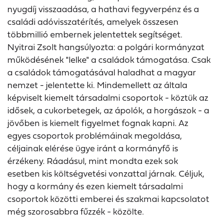
nyugdíj visszaadása, a hathavi fegyverpénz és a
családi adóvisszatérítés, amelyek összesen
többmillió embernek jelentettek segítséget.
Nyitrai Zsolt hangsúlyozta: a polgári kormányzat
működésének "lelke" a családok támogatása. Csak
a családok támogatásával haladhat a magyar
nemzet - jelentette ki. Mindemellett az általa
képviselt kiemelt társadalmi csoportok - köztük az
idősek, a cukorbetegek, az ápolók, a horgászok - a
jövőben is kiemelt figyelmet fognak kapni. Az
egyes csoportok problémáinak megoldása,
céljainak elérése ügye iránt a kormányfő is
érzékeny. Ráadásul, mint mondta ezek sok
esetben kis költségvetési vonzattal járnak. Céljuk,
hogy a kormány és ezen kiemelt társadalmi
csoportok közötti emberei és szakmai kapcsolatot
még szorosabbra fűzzék - közölte.