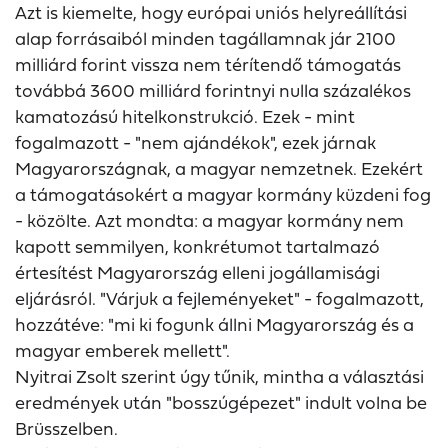
Azt is kiemelte, hogy európai uniós helyreállítási
alap forrásaiból minden tagállamnak jár 2100
milliárd forint vissza nem térítendő támogatás
továbbá 3600 milliárd forintnyi nulla százalékos
kamatozású hitelkonstrukció. Ezek - mint
fogalmazott - "nem ajándékok", ezek járnak
Magyarországnak, a magyar nemzetnek. Ezekért
a támogatásokért a magyar kormány küzdeni fog
- közölte. Azt mondta: a magyar kormány nem
kapott semmilyen, konkrétumot tartalmazó
értesítést Magyarország elleni jogállamisági
eljárásról. "Várjuk a fejleményeket" - fogalmazott,
hozzátéve: "mi ki fogunk állni Magyarország és a
magyar emberek mellett".
Nyitrai Zsolt szerint úgy tűnik, mintha a választási
eredmények után "bosszúgépezet" indult volna be
Brüsszelben.