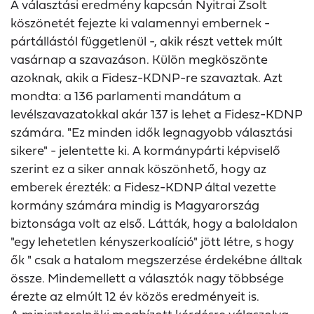
A választási eredmény kapcsán Nyitrai Zsolt
köszönetét fejezte ki valamennyi embernek -
pártállástól függetlenül -, akik részt vettek múlt
vasárnap a szavazáson. Külön megköszönte
azoknak, akik a Fidesz-KDNP-re szavaztak. Azt
mondta: a 136 parlamenti mandátum a
levélszavazatokkal akár 137 is lehet a Fidesz-KDNP
számára. "Ez minden idők legnagyobb választási
sikere" - jelentette ki. A kormánypárti képviselő
szerint ez a siker annak köszönhető, hogy az
emberek érezték: a Fidesz-KDNP által vezette
kormány számára mindig is Magyarország
biztonsága volt az első. Látták, hogy a baloldalon
"egy lehetetlen kényszerkoalíció" jött létre, s hogy
ők " csak a hatalom megszerzése érdekébne álltak
össze. Mindemellett a választók nagy többsége
érezte az elmúlt 12 év közös eredményeit is.