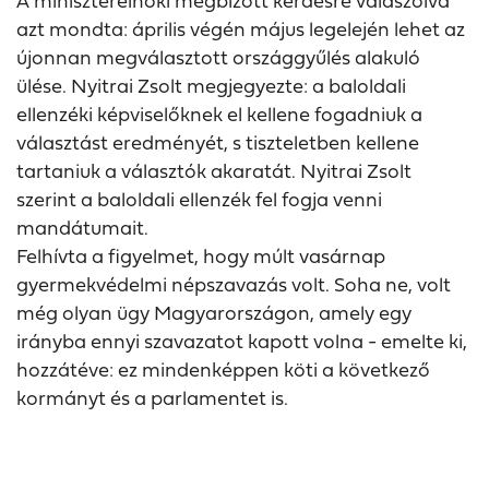
A miniszterelnöki megbízott kérdésre válaszolva
azt mondta: április végén május legelején lehet az
újonnan megválasztott országgyűlés alakuló
ülése. Nyitrai Zsolt megjegyezte: a baloldali
ellenzéki képviselőknek el kellene fogadniuk a
választást eredményét, s tiszteletben kellene
tartaniuk a választók akaratát. Nyitrai Zsolt
szerint a baloldali ellenzék fel fogja venni
mandátumait.
Felhívta a figyelmet, hogy múlt vasárnap
gyermekvédelmi népszavazás volt. Soha ne, volt
még olyan ügy Magyarországon, amely egy
irányba ennyi szavazatot kapott volna - emelte ki,
hozzátéve: ez mindenképpen köti a következő
kormányt és a parlamentet is.