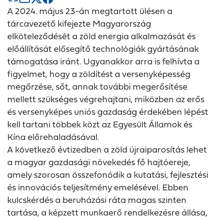
A 2024. május 23-án megtartott ülésen a
tárcavezető kifejezte Magyarország
elköteleződését a zöld energia alkalmazását és
előállítását elősegítő technológiák gyártásának
támogatása iránt. Ugyanakkor arra is felhívta a
figyelmet, hogy a zöldítést a versenyképesség
megőrzése, sőt, annak további megerősítése
mellett szükséges végrehajtani, miközben az erős
és versenyképes uniós gazdaság érdekében lépést
kell tartani többek közt az Egyesült Államok és
Kína előrehaladásával.
A következő évtizedben a zöld újraiparosítás lehet
a magyar gazdasági növekedés fő hajtóereje,
amely szorosan összefonódik a kutatási, fejlesztési
és innovációs teljesítmény emelésével. Ebben
kulcskérdés a beruházási ráta magas szinten
tartása, a képzett munkaerő rendelkezésre állása,