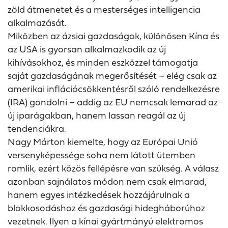
zöld átmenetet és a mesterséges intelligencia
alkalmazását.
Miközben az ázsiai gazdaságok, különösen Kína és
az USA is gyorsan alkalmazkodik az új
kihívásokhoz, és minden eszközzel támogatja
saját gazdaságának megerősítését – elég csak az
amerikai inflációcsökkentésről szóló rendelkezésre
(IRA) gondolni – addig az EU nemcsak lemarad az
új iparágakban, hanem lassan reagál az új
tendenciákra.
Nagy Márton kiemelte, hogy az Európai Unió
versenyképessége soha nem látott ütemben
romlik, ezért közös fellépésre van szükség. A válasz
azonban sajnálatos módon nem csak elmarad,
hanem egyes intézkedések hozzájárulnak a
blokkosodáshoz és gazdasági hidegháborúhoz
vezetnek. Ilyen a kínai gyártmányú elektromos