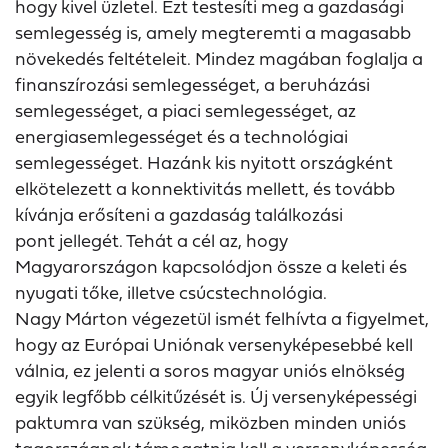
hogy kivel üzletel. Ezt testesíti meg a gazdasági
semlegesség is, amely megteremti a magasabb
növekedés feltételeit. Mindez magában foglalja a
finanszírozási semlegességet, a beruházási
semlegességet, a piaci semlegességet, az
energiasemlegességet és a technológiai
semlegességet. Hazánk kis nyitott országként
elkötelezett a konnektivitás mellett, és tovább
kívánja erősíteni a gazdaság találkozási
pont jellegét. Tehát a cél az, hogy
Magyarországon kapcsolódjon össze a keleti és
nyugati tőke, illetve csúcstechnológia.
Nagy Márton végezetül ismét felhívta a figyelmet,
hogy az Európai Uniónak versenyképesebbé kell
válnia, ez jelenti a soros magyar uniós elnökség
egyik legfőbb célkitűzését is. Új versenyképességi
paktumra van szükség, miközben minden uniós