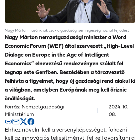
Nagy Márton: hazánknak csak a gazdasági semlegesség hozhat fejlődést
Nagy Márton nemzetgazdasági miniszter a Word
Economic Forum (WEF) által szervezett „High-Level
Dialoge on Europe in the Age of Intelligent
Economics” elnevezésű rendezvényen szólalt fel
tegnap este Genfben. Beszédében a tárcavezető
felhívta a figyelmet, hogy új gazdasági rend alakul ki
a világban, amelyben Európának meg kell őriznie
önállóságát.
Forrás: Nemzetgazdasági
2024. 10.
Minisztérium
08.
Ehhez növelni kell a versenyképességet, fokozni
kell az innovációs teljesítményt, fel kell gyorsítani a