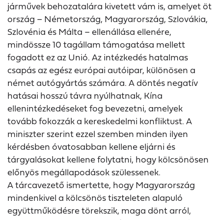
járművek behozatalára kivetett vám is, amelyet öt
ország – Németország, Magyarország, Szlovákia,
Szlovénia és Málta – ellenállása ellenére,
mindössze 10 tagállam támogatása mellett
fogadott ez az Unió. Az intézkedés hatalmas
csapás az egész európai autóipar, különösen a
német autógyártás számára. A döntés negatív
hatásai hosszú távra nyúlhatnak, Kína
ellenintézkedéseket fog bevezetni, amelyek
tovább fokozzák a kereskedelmi konfliktust. A
miniszter szerint ezzel szemben minden ilyen
kérdésben óvatosabban kellene eljárni és
tárgyalásokat kellene folytatni, hogy kölcsönösen
előnyös megállapodások szülessenek.
A tárcavezető ismertette, hogy Magyarország
mindenkivel a kölcsönös tiszteleten alapuló
együttműködésre törekszik, maga dönt arról,