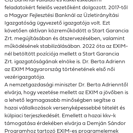
feladatokért felelős vezetőként dolgozott. 2017-től
a Magyar Fejlesztési Banknál az Üzletirányítási
Igazgatóság ügyvezető igazgatója volt. Ezt
követően aktívan közreműködött a Start Garancia
Zrt. megújításában és átszervezésében, valamint
működésének stabilizálásában. 2022 óta az EXIM-
nél betöltött pozíciója mellett a Start Garancia
Zrt. igazgatóságának elnöke is. Dr. Berta Adrienn
az EXIM Magyarország történetének első női
vezérigazgatója.
A nemzetgazdasági miniszter Dr. Berta Adrienntől
elvárja, hogy vezetése mellett az EXIM a jövőben is
a lehető legmagasabb minőségben segítse a
hazai vállalkozások versenyképessebbé tételét és
külpiaci terjeszkedését. Emellett a hazai kkv-k
támogatása érdekében elvárja a Demján Sándor
Programhoz tartozó EXIM-es programelemek