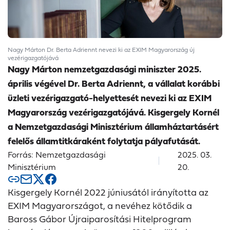
Nagy Márton Dr. Berta Adriennt nevezi ki az EXIM Magyarország új
vezérigazgatójává
Nagy Márton nemzetgazdasági miniszter 2025.
április végével Dr. Berta Adriennt, a vállalat korábbi
üzleti vezérigazgató-helyettesét nevezi ki az EXIM
Magyarország vezérigazgatójává. Kisgergely Kornél
a Nemzetgazdasági Minisztérium államháztartásért
felelős államtitkáraként folytatja pályafutását.
Forrás: Nemzetgazdasági
2025. 03.
Minisztérium
20.
Kisgergely Kornél 2022 júniusától irányította az
EXIM Magyarországot, a nevéhez kötődik a
Baross Gábor Újraiparosítási Hitelprogram