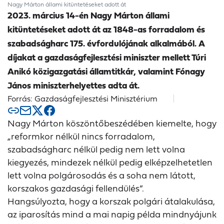
Nagy Márton állami kitüntetéseket adott át
2023. március 14-én Nagy Márton állami
kitüntetéseket adott át az 1848-as forradalom és
szabadságharc 175. évfordulójának alkalmából. A
díjakat a gazdaságfejlesztési miniszter mellett Túri
Anikó közigazgatási államtitkár, valamint Fónagy
János miniszterhelyettes adta át.
Forrás: Gazdaságfejlesztési Minisztérium
Nagy Márton köszöntőbeszédében kiemelte, hogy
„reformkor nélkül nincs forradalom,
szabadságharc nélkül pedig nem lett volna
kiegyezés, mindezek nélkül pedig elképzelhetetlen
lett volna polgárosodás és a soha nem látott,
korszakos gazdasági fellendülés”.
Hangsúlyozta, hogy a korszak polgári átalakulása,
az iparosítás mind a mai napig példa mindnyájunk