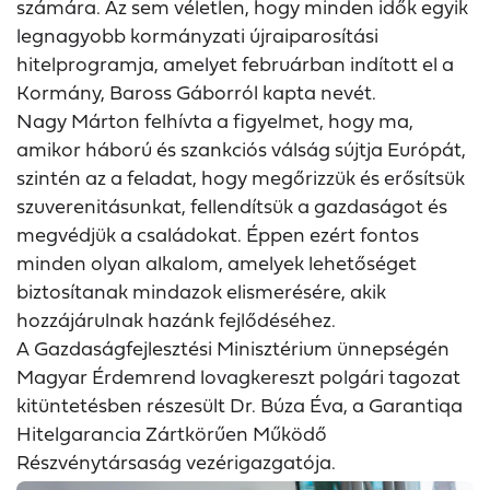
számára. Az sem véletlen, hogy minden idők egyik
legnagyobb kormányzati újraiparosítási
hitelprogramja, amelyet februárban indított el a
Kormány, Baross Gáborról kapta nevét.
Nagy Márton felhívta a figyelmet, hogy ma,
amikor háború és szankciós válság sújtja Európát,
szintén az a feladat, hogy megőrizzük és erősítsük
szuverenitásunkat, fellendítsük a gazdaságot és
megvédjük a családokat. Éppen ezért fontos
minden olyan alkalom, amelyek lehetőséget
biztosítanak mindazok elismerésére, akik
hozzájárulnak hazánk fejlődéséhez.
A Gazdaságfejlesztési Minisztérium ünnepségén
Magyar Érdemrend lovagkereszt polgári tagozat
kitüntetésben részesült Dr. Búza Éva, a Garantiqa
Hitelgarancia Zártkörűen Működő
Részvénytársaság vezérigazgatója.