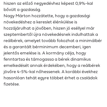
hiszen az előző negyedévhez képest 0,9%-kal
bővült a gazdaság.
Nagy Márton hozzátette, hogy a gazdasági
növekedéshez a kereslet élénkülése is
hozzájárulhat a jövőben, hiszen jó eséllyel már
szeptembertől újra növekedésnek indulhattak a
reálbérek, amelyet tovább fokozhat a minimálbér
és a garantált bérminimum decemberi, igen
jelentős emelése is. A kormány célja, hogy
fenntartsa és támogassa a bérek dinamikus
emelkedését annak érdekében, hogy a reálbérek
jövőre 4-5%-kal nőhessenek. A korábbi évekhez
hasonlóan tehát egyre többet érhet a családok
fizetése.