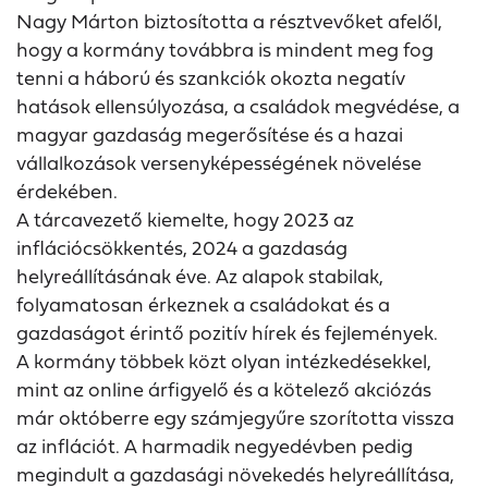
Nagy Márton biztosította a résztvevőket afelől,
hogy a kormány továbbra is mindent meg fog
tenni a háború és szankciók okozta negatív
hatások ellensúlyozása, a családok megvédése, a
magyar gazdaság megerősítése és a hazai
vállalkozások versenyképességének növelése
érdekében.
A tárcavezető kiemelte, hogy 2023 az
inflációcsökkentés, 2024 a gazdaság
helyreállításának éve. Az alapok stabilak,
folyamatosan érkeznek a családokat és a
gazdaságot érintő pozitív hírek és fejlemények.
A kormány többek közt olyan intézkedésekkel,
mint az online árfigyelő és a kötelező akciózás
már októberre egy számjegyűre szorította vissza
az inflációt. A harmadik negyedévben pedig
megindult a gazdasági növekedés helyreállítása,