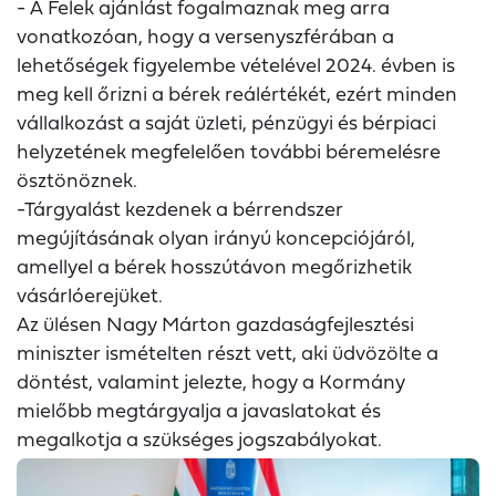
- A Felek ajánlást fogalmaznak meg arra
vonatkozóan, hogy a versenyszférában a
lehetőségek figyelembe vételével 2024. évben is
meg kell őrizni a bérek reálértékét, ezért minden
vállalkozást a saját üzleti, pénzügyi és bérpiaci
helyzetének megfelelően további béremelésre
ösztönöznek.
-Tárgyalást kezdenek a bérrendszer
megújításának olyan irányú koncepciójáról,
amellyel a bérek hosszútávon megőrizhetik
vásárlóerejüket.
Az ülésen Nagy Márton gazdaságfejlesztési
miniszter ismételten részt vett, aki üdvözölte a
döntést, valamint jelezte, hogy a Kormány
mielőbb megtárgyalja a javaslatokat és
megalkotja a szükséges jogszabályokat.