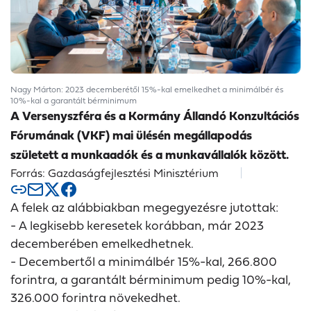
Nagy Márton: 2023 decemberétől 15%-kal emelkedhet a minimálbér és
10%-kal a garantált bérminimum
A Versenyszféra és a Kormány Állandó Konzultációs
Fórumának (VKF) mai ülésén megállapodás
született a munkaadók és a munkavállalók között.
Forrás: Gazdaságfejlesztési Minisztérium
A felek az alábbiakban megegyezésre jutottak:
- A legkisebb keresetek korábban, már 2023
decemberében emelkedhetnek.
- Decembertől a minimálbér 15%-kal, 266.800
forintra, a garantált bérminimum pedig 10%-kal,
326.000 forintra növekedhet.