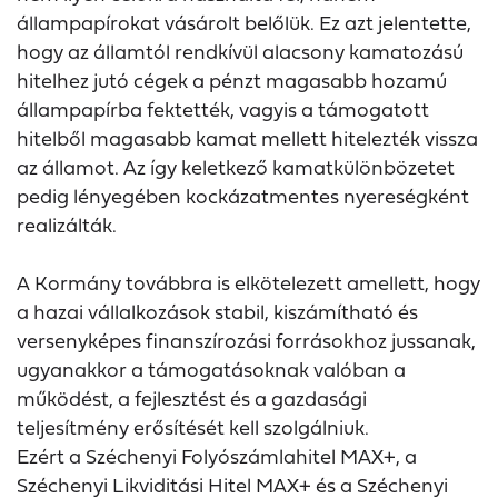
állampapírokat vásárolt belőlük. Ez azt jelentette,
hogy az államtól rendkívül alacsony kamatozású
hitelhez jutó cégek a pénzt magasabb hozamú
állampapírba fektették, vagyis a támogatott
hitelből magasabb kamat mellett hitelezték vissza
az államot. Az így keletkező kamatkülönbözetet
pedig lényegében kockázatmentes nyereségként
realizálták.
A Kormány továbbra is elkötelezett amellett, hogy
a hazai vállalkozások stabil, kiszámítható és
versenyképes finanszírozási forrásokhoz jussanak,
ugyanakkor a támogatásoknak valóban a
működést, a fejlesztést és a gazdasági
teljesítmény erősítését kell szolgálniuk.
Ezért a Széchenyi Folyószámlahitel MAX+, a
Széchenyi Likviditási Hitel MAX+ és a Széchenyi