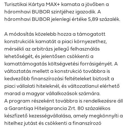
Turisztikai Kártya MAX+ kamata a jövőben a
háromhavi BUBOR szintjéhez igazodik. A
háromhavi BUBOR jelenlegi értéke 5,89 százalék.
A módosítás közelebb hozza a támogatott
konstrukciók kamatát a piaci környezethez,
mérsékli az arbitrázs jellegű felhasználás
lehetőségét, és jelentősen csökkenti a
kamattámogatás költségvetési forrásigényét. A
változtatás mellett a konstrukció továbbra is
kedvezőbb finanszírozási feltételeket biztosít a
piaci vállalati hiteleknél, és változatlanul elérhető
marad a magyar vállalkozások számára.
A program részeként továbbra is rendelkezésre áll
a Garantiqa Hitelgarancia Zrt. 80 százalékos
készfizető kezességvállalása, amely megkönnyíti a
hitelhez jutást és csökkenti a finanszírozó