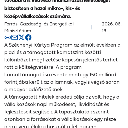
továbbra is kedvező finanszírozási lehetőséget
biztosítson a hazai mikro-, kis- és
középvállalkozások számára.
Forrás: Gazdasági és Energetikai
2026. 06.
Minisztérium
18.
A Széchenyi Kártya Program az elmúlt években a
piaci és a támogatott kamatszint közötti
különbözet megfizetése kapcsán jelentős terhet
rótt a költségvetésre. A program
kamattámogatása évente mintegy 150 milliárd
forintjába került az államnak, vagyis végső soron
a magyar adófizetőknek.
A támogatott hitelek eredeti célja az volt, hogy a
vállalkozások napi működését, likviditását és
fejlesztéseit segítsék. A tapasztalatok szerint
azonban a forrásokat a vállalkozások egy része
nem ilyen célokra használta fel, hanem