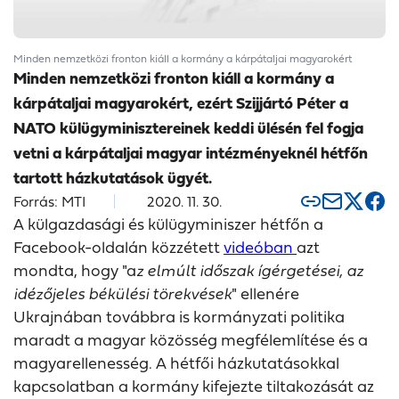
Minden nemzetközi fronton kiáll a kormány a kárpátaljai magyarokért
Minden nemzetközi fronton kiáll a kormány a
kárpátaljai magyarokért, ezért Szijjártó Péter a
NATO külügyminisztereinek keddi ülésén fel fogja
vetni a kárpátaljai magyar intézményeknél hétfőn
tartott házkutatások ügyét.
Forrás: MTI
2020. 11. 30.
A külgazdasági és külügyminiszer hétfőn a
Facebook-oldalán közzétett
videóban
azt
mondta, hogy "a
z elmúlt időszak ígérgetései, az
idézőjeles békülési törekvések
" ellenére
Ukrajnában továbbra is kormányzati politika
maradt a magyar közösség megfélemlítése és a
magyarellenesség. A hétfői házkutatásokkal
kapcsolatban a kormány kifejezte tiltakozását az