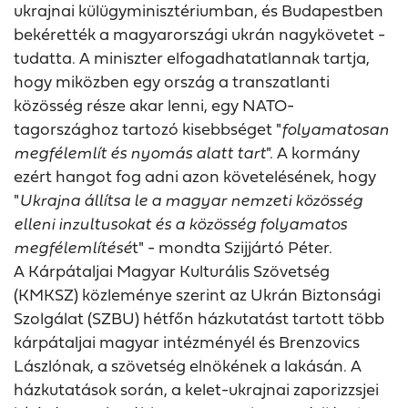
ukrajnai külügyminisztériumban, és Budapestben
bekérették a magyarországi ukrán nagykövetet -
tudatta. A miniszter elfogadhatatlannak tartja,
hogy miközben egy ország a transzatlanti
közösség része akar lenni, egy NATO-
tagországhoz tartozó kisebbséget "
folyamatosan
megfélemlít és nyomás alatt tart
". A kormány
ezért hangot fog adni azon követelésének, hogy
"
Ukrajna állítsa le a magyar nemzeti közösség
elleni inzultusokat és a közösség folyamatos
megfélemlítésé
t" - mondta Szijjártó Péter.
A Kárpátaljai Magyar Kulturális Szövetség
(KMKSZ) közleménye szerint az Ukrán Biztonsági
Szolgálat (SZBU) hétfőn házkutatást tartott több
kárpátaljai magyar intézményél és Brenzovics
Lászlónak, a szövetség elnökének a lakásán. A
házkutatások során, a kelet-ukrajnai zaporizzsjei