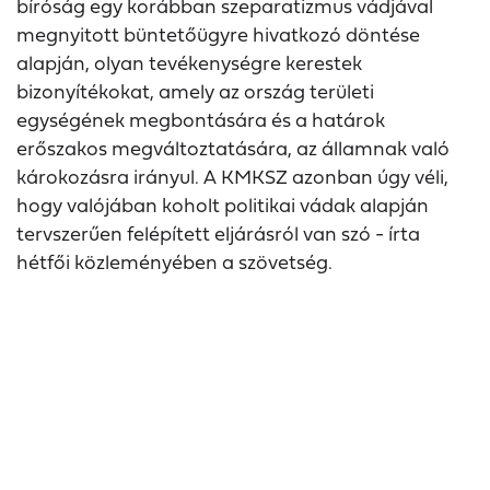
bíróság egy korábban szeparatizmus vádjával
megnyitott büntetőügyre hivatkozó döntése
alapján, olyan tevékenységre kerestek
bizonyítékokat, amely az ország területi
egységének megbontására és a határok
erőszakos megváltoztatására, az államnak való
károkozásra irányul. A KMKSZ azonban úgy véli,
hogy valójában koholt politikai vádak alapján
tervszerűen felépített eljárásról van szó - írta
hétfői közleményében a szövetség.