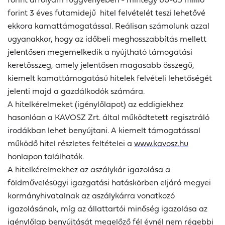
forint 3 éves futamidejű hitel felvételét teszi lehetővé
ekkora kamattámogatással. Reálisan számolunk azzal
ugyanakkor, hogy az időbeli meghosszabbítás mellett
jelentősen megemelkedik a nyújtható támogatási
keretösszeg, amely jelentősen magasabb összegű,
kiemelt kamattámogatású hitelek felvételi lehetőségét
jelenti majd a gazdálkodók számára.
A hitelkérelmeket (igénylőlapot) az eddigiekhez
hasonlóan a KAVOSZ Zrt. által működtetett regisztráló
irodákban lehet benyújtani. A kiemelt támogatással
működő hitel részletes feltételei a
www.kavosz.hu
honlapon találhatók.
A hitelkérelmekhez az aszálykár igazolása a
földművelésügyi igazgatási hatáskörben eljáró megyei
kormányhivatalnak az aszálykárra vonatkozó
igazolásának, míg az állattartói minőség igazolása az
igénylőlap benyújtását megelőző fél évnél nem régebbi