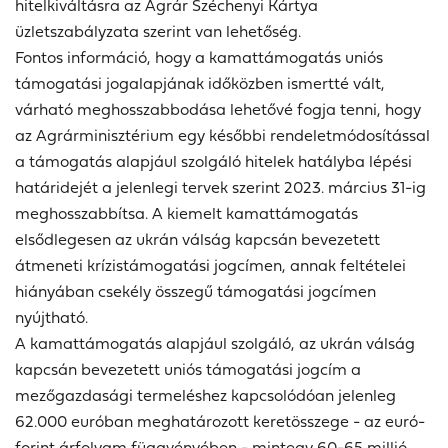
hitelkiváltásra az Agrár Széchenyi Kártya
üzletszabályzata szerint van lehetőség.
Fontos információ, hogy a kamattámogatás uniós
támogatási jogalapjának időközben ismertté vált,
várható meghosszabbodása lehetővé fogja tenni, hogy
az Agrárminisztérium egy későbbi rendeletmódosítással
a támogatás alapjául szolgáló hitelek hatályba lépési
határidejét a jelenlegi tervek szerint 2023. március 31-ig
meghosszabbítsa. A kiemelt kamattámogatás
elsődlegesen az ukrán válság kapcsán bevezetett
átmeneti krízistámogatási jogcímen, annak feltételei
hiányában csekély összegű támogatási jogcímen
nyújtható.
A kamattámogatás alapjául szolgáló, az ukrán válság
kapcsán bevezetett uniós támogatási jogcím a
mezőgazdasági termeléshez kapcsolódóan jelenleg
62.000 euróban meghatározott keretösszege - az euró-
forint árfolyam függvényében - mintegy 60-65 millió