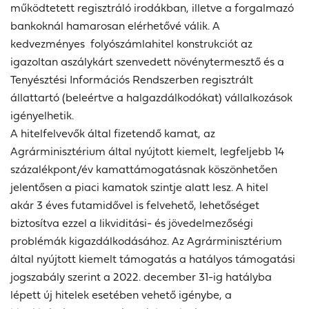
működtetett regisztráló irodákban, illetve a forgalmazó
bankoknál hamarosan elérhetővé válik. A
kedvezményes folyószámlahitel konstrukciót az
igazoltan aszálykárt szenvedett növénytermesztő és a
Tenyésztési Információs Rendszerben regisztrált
állattartó (beleértve a halgazdálkodókat) vállalkozások
igényelhetik.
A hitelfelvevők által fizetendő kamat, az
Agrárminisztérium által nyújtott kiemelt, legfeljebb 14
százalékpont/év kamattámogatásnak köszönhetően
jelentősen a piaci kamatok szintje alatt lesz. A hitel
akár 3 éves futamidővel is felvehető, lehetőséget
biztosítva ezzel a likviditási- és jövedelmezőségi
problémák kigazdálkodásához. Az Agrárminisztérium
által nyújtott kiemelt támogatás a hatályos támogatási
jogszabály szerint a 2022. december 31-ig hatályba
lépett új hitelek esetében vehető igénybe, a