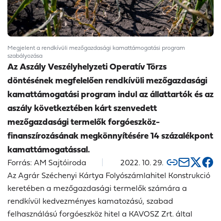
Megjelent a rendkívüli mezőgazdasági kamattámogatási program
szabályozása
Az Aszály Veszélyhelyzeti Operatív Törzs
döntésének megfelelően rendkívüli mezőgazdasági
kamattámogatási program indul az állattartók és az
aszály következtében kárt szenvedett
mezőgazdasági termelők forgóeszköz-
finanszírozásának megkönnyítésére 14 százalékpont
kamattámogatással.
Forrás: AM Sajtóiroda
2022. 10. 29.
Az
Agrár Széchenyi Kártya Folyószámlahitel Konstrukció
keretében a mezőgazdasági termelők számára a
rendkívül kedvezményes kamatozású, szabad
felhasználású forgóeszköz hitel a KAVOSZ Zrt. által