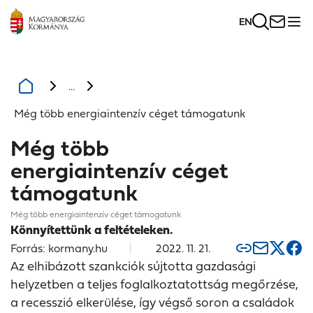
EN
...
Még több energiaintenzív céget támogatunk
Még több
energiaintenzív céget
támogatunk
Még több energiaintenzív céget támogatunk
Könnyítettünk a feltételeken.
Forrás: kormany.hu
2022. 11. 21.
Az elhibázott szankciók sújtotta gazdasági
helyzetben a teljes foglalkoztatottság megőrzése,
a recesszió elkerülése, így végső soron a családok