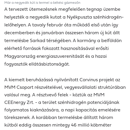
Már a negyedik kút is termel a békési gázmezőn
A tervezett ütemezésnek megfelelően tegnap üzembe
helyezték a negyedik kutat a Nyékpuszta szénhidrogén-
lelőhelyen. A tavaly február óta működő első után így
decemberben és januárban összesen három új kút állt
termelésbe Sarkad térségében.
A kormány a belföldön
elérhető források fokozott hasznosításával erősíti
Magyarország energiaszuverenitását és a hazai
fogyasztók ellátásbiztonságát.
A kiemelt beruházássá nyilvánított Corvinus projekt az
MVM Csoport részvételével, vegyesvállalati struktúrában
valósul meg. A résztvevő felek - köztük az MVM
CEEnergy Zrt. - a terület szénhidrogén potenciáljának
folyamatos kiaknázására, a napi kapacitás emelésére
törekszenek. A korábban termelésbe állított három
kútból eddig összesen mintegy 46 millió köbméter