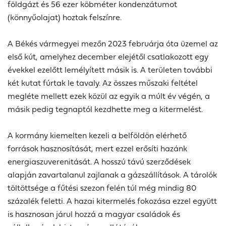
földgázt és 56 ezer köbméter kondenzátumot
(könnyűolajat) hoztak felszínre.
A Békés vármegyei mezőn 2023 februárja óta üzemel az
első kút, amelyhez december elejétől csatlakozott egy
évekkel ezelőtt lemélyített másik is. A területen további
két kutat fúrtak le tavaly. Az összes műszaki feltétel
megléte mellett ezek közül az egyik a múlt év végén, a
másik pedig tegnaptól kezdhette meg a kitermelést.
A kormány kiemelten kezeli a belföldön elérhető
források hasznosítását, mert ezzel erősíti hazánk
energiaszuverenitását. A hosszú távú szerződések
alapján zavartalanul zajlanak a gázszállítások. A tárolók
töltöttsége a fűtési szezon felén túl még mindig 80
százalék feletti. A hazai kitermelés fokozása ezzel együtt
is hasznosan járul hozzá a magyar családok és