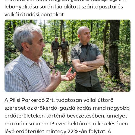
lebonyolítása során kialakított szárítópusztai és
valkói átadási pontokat.
A Pilisi Parkerdő Zrt. tudatosan vállal úttörő
szerepet az örökerdő-gazdálkodás mind nagyobb
erdőterületeken történő bevezetésében, amelyet
ma már csaknem 13 ezer hektáron, a kezelésében
lévő erdőterület mintegy 22%-án folytat. A