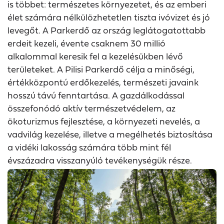
is többet: természetes környezetet, és az emberi
élet számára nélkülözhetetlen tiszta ivóvizet és jó
levegőt. A Parkerdő az ország leglátogatottabb
erdeit kezeli, évente csaknem 30 millió
alkalommal keresik fel a kezelésükben lévő
területeket. A Pilisi Parkerdő célja a minőségi,
értékközpontú erdőkezelés, természeti javaink
hosszú távú fenntartása. A gazdálkodással
összefonódó aktív természetvédelem, az
ökoturizmus fejlesztése, a környezeti nevelés, a
vadvilág kezelése, illetve a megélhetés biztosítása
a vidéki lakosság számára több mint fél
évszázadra visszanyúló tevékenységük része.