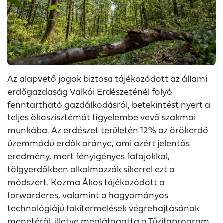
Az alapvető jogok biztosa tájékozódott az állami
erdőgazdaság Valkói Erdészeténél folyó
fenntartható gazdálkodásról, betekintést nyert a
teljes ökoszisztémát figyelembe vevő szakmai
munkába. Az erdészet területén 12% az örökerdő
üzemmódú erdők aránya, ami azért jelentős
eredmény, mert fényigényes fafajokkal,
tölgyerdőkben alkalmazzák sikerrel ezt a
módszert. Kozma Ákos tájékozódott a
forwarderes, valamint a hagyományos
technológiájú fakitermelések végrehajtásának
menetéről, illetve meglátogatta a Tűzifaprogram