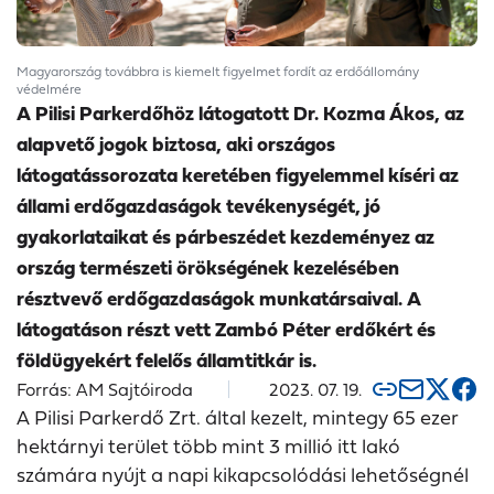
Magyarország továbbra is kiemelt figyelmet fordít az erdőállomány
védelmére
A Pilisi Parkerdőhöz látogatott Dr. Kozma Ákos, az
alapvető jogok biztosa, aki országos
látogatássorozata keretében figyelemmel kíséri az
állami erdőgazdaságok tevékenységét, jó
gyakorlataikat és párbeszédet kezdeményez az
ország természeti örökségének kezelésében
résztvevő erdőgazdaságok munkatársaival. A
látogatáson részt vett Zambó Péter erdőkért és
földügyekért felelős államtitkár is.
Forrás: AM Sajtóiroda
2023. 07. 19.
A Pilisi Parkerdő Zrt. által kezelt, mintegy 65 ezer
hektárnyi terület több mint 3 millió itt lakó
számára nyújt a napi kikapcsolódási lehetőségnél