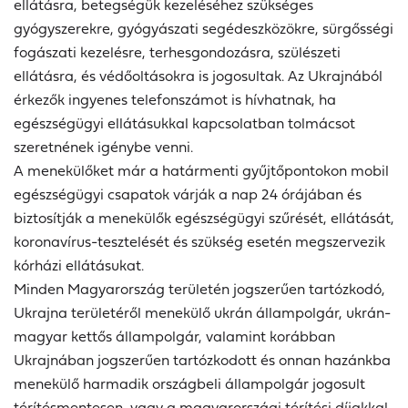
ellátásra, betegségük kezeléséhez szükséges
gyógyszerekre, gyógyászati segédeszközökre, sürgősségi
fogászati kezelésre, terhesgondozásra, szülészeti
ellátásra, és védőoltásokra is jogosultak. Az Ukrajnából
érkezők ingyenes telefonszámot is hívhatnak, ha
egészségügyi ellátásukkal kapcsolatban tolmácsot
szeretnének igénybe venni.
A menekülőket már a határmenti gyűjtőpontokon mobil
egészségügyi csapatok várják a nap 24 órájában és
biztosítják a menekülők egészségügyi szűrését, ellátását,
koronavírus-tesztelését és szükség esetén megszervezik
kórházi ellátásukat.
Minden Magyarország területén jogszerűen tartózkodó,
Ukrajna területéről menekülő ukrán állampolgár, ukrán-
magyar kettős állampolgár, valamint korábban
Ukrajnában jogszerűen tartózkodott és onnan hazánkba
menekülő harmadik országbeli állampolgár jogosult
térítésmentesen, vagy a magyarországi térítési díjakkal