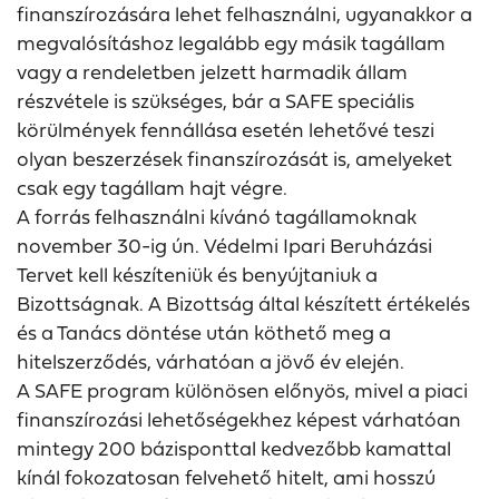
finanszírozására lehet felhasználni, ugyanakkor a
megvalósításhoz legalább egy másik tagállam
vagy a rendeletben jelzett harmadik állam
részvétele is szükséges, bár a SAFE speciális
körülmények fennállása esetén lehetővé teszi
olyan beszerzések finanszírozását is, amelyeket
csak egy tagállam hajt végre.
A forrás felhasználni kívánó tagállamoknak
november 30-ig ún. Védelmi Ipari Beruházási
Tervet kell készíteniük és benyújtaniuk a
Bizottságnak. A Bizottság által készített értékelés
és a Tanács döntése után köthető meg a
hitelszerződés, várhatóan a jövő év elején.
A SAFE program különösen előnyös, mivel a piaci
finanszírozási lehetőségekhez képest várhatóan
mintegy 200 bázisponttal kedvezőbb kamattal
kínál fokozatosan felvehető hitelt, ami hosszú