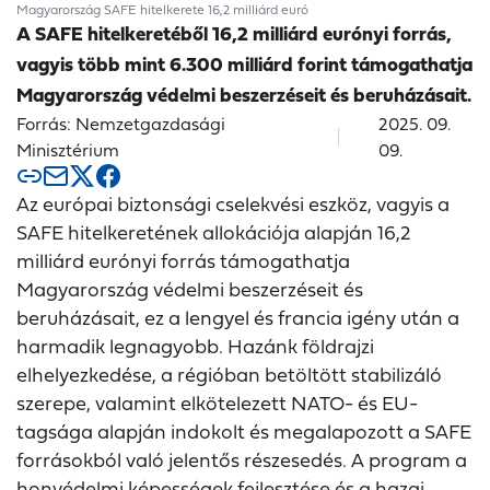
Magyarország SAFE hitelkerete 16,2 milliárd euró
A SAFE hitelkeretéből 16,2 milliárd eurónyi forrás,
vagyis több mint 6.300 milliárd forint támogathatja
Magyarország védelmi beszerzéseit és beruházásait.
Forrás: Nemzetgazdasági
2025. 09.
Minisztérium
09.
Az európai biztonsági cselekvési eszköz, vagyis a
SAFE hitelkeretének allokációja alapján 16,2
milliárd eurónyi forrás támogathatja
Magyarország védelmi beszerzéseit és
beruházásait, ez a lengyel és francia igény után a
harmadik legnagyobb. Hazánk földrajzi
elhelyezkedése, a régióban betöltött stabilizáló
szerepe, valamint elkötelezett NATO- és EU-
tagsága alapján indokolt és megalapozott a SAFE
forrásokból való jelentős részesedés. A program a
honvédelmi képességek fejlesztése és a hazai