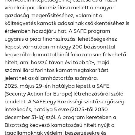
védelmi ipar dinamizálása mellett a magyar
gazdaság megerősítéséhez, valamint a
költségvetés kamatkiadásainak csökkentéséhez is
érdemben hozzájárulhat. A SAFE program
ugyanis a piaci finanszírozási lehetőségekhez
képest várhatóan mintegy 200 bázisponttal
kedvezőbb kamattal kínál fokozatosan felvehető
hitelt, ami hosszú távon évi több tíz-, majd
százmilliárd forintos kamatmegtakarítást
jelenthet az államháztartás számára.
2025. május 29-én hatályba lépett a SAFE
(Security Action for Europe) létrehozásáról szóló
rendelet. A SAFE egy Közösségi szintű sürgősségi
intézkedés, hatálya 5 évre (2025-től 2030.
december 31-ig) szól. A program keretében a
Bizottság kedvező kamatozású hitelt nyújt a
tagállamoknak védelmi beszerzésekre és