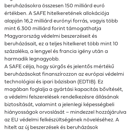
beruházásokra összesen 150 milliárd euró
értékben. A SAFE hitelkeretének allokációja
alapján 16,2 milliárd eurónyi forrás, vagyis több
mint 6.300 milliárd forint támogathatja
Magyarország védelmi beszerzéseit és
beruházásait, ez a teljes hitelkeret több mint 10
százaléka, a lengyel és francia igény után a
harmadik legnagyobb.
A SAFE célja, hogy sürgős és jelentős mértékű
beruházásokat finanszírozzon az európai védelmi
technológiai és ipari bázisban (EDTIB). Ez
magában foglalja a gyártási kapacitás bővítését,
a védelmi felszerelések rendelkezésre állásának
biztosítását, valamint a jelenlegi képességbeli
hiányosságok orvoslását – mindezzel hozzájárulva
az EU védelmi felkészültségének növeléséhez. A
hitelt az új beszerzések és beruházások