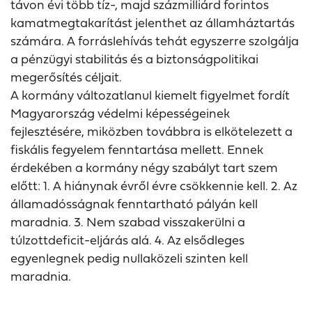
távon évi több tíz-, majd százmilliárd forintos
kamatmegtakarítást jelenthet az államháztartás
számára. A forráslehívás tehát egyszerre szolgálja
a pénzügyi stabilitás és a biztonságpolitikai
megerősítés céljait.
A kormány változatlanul kiemelt figyelmet fordít
Magyarország védelmi képességeinek
fejlesztésére, miközben továbbra is elkötelezett a
fiskális fegyelem fenntartása mellett. Ennek
érdekében a kormány négy szabályt tart szem
előtt: 1. A hiánynak évről évre csökkennie kell. 2. Az
államadósságnak fenntartható pályán kell
maradnia. 3. Nem szabad visszakerülni a
túlzottdeficit-eljárás alá. 4. Az elsődleges
egyenlegnek pedig nullaközeli szinten kell
maradnia.