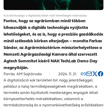
Kulcsfontosságú a digitalizációban rejlő lehetőségek kiaknázása
Fontos, hogy az agráriumban minél többen
kihasználják a digitális technológia nyújtotta
lehetőségeket, és az is, hogy a precíziós gazdálkodás
minél szélesebb körben elterjedjen – mondta Farkas
Sándor, az Agrárminisztérium miniszterhelyettese a
Nemzeti Agrárgazdasági Kamara által szervezett
Agtech Summitot kísérő NAK TechLab Demo Day
megnyitóján.
Forrás: AM Sajtóiroda
2024. 11. 21.
A digitalizáció sok területen bír nagy jelentőséggel,
például a talaj termőképességének megőrzésében, a
termelés során kijuttatott mesterséges anyagok általi
környezetterhelés mérséklésében, valamint a
termésbiztonság és a nyomonkövethetőség erősítésében