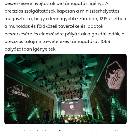
beszerzésére nyújtottak be támogatási igényt. A
precíziós szolgáltatások kapcsán a miniszterhelyettes
megosztotta, hogy a legnagyobb számban, 1215 esetben
a műholdas és földközeli távérzékelési adatok
beszerzésére és elemzésére pályáztak a gazdálkodók, a
precíziós talajminta-vételezés támogatását 1063
pályázatban igényelték.