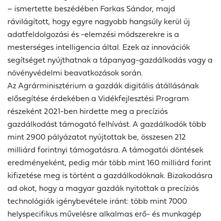
– ismertette beszédében Farkas Sándor, majd
rávilágított, hogy egyre nagyobb hangsúly kerül új
adatfeldolgozási és -elemzési módszerekre is a
mesterséges intelligencia által. Ezek az innovációk
segítséget nyújthatnak a tápanyag-gazdálkodás vagy a
növényvédelmi beavatkozások során.
Az Agrárminisztérium a gazdák digitális átállásának
elősegítése érdekében a Vidékfejlesztési Program
részeként 2021-ben hirdette meg a precíziós
gazdálkodást támogató felhívást. A gazdálkodók több
mint 2900 pályázatot nyújtottak be, összesen 212
milliárd forintnyi támogatásra. A támogatói döntések
eredményeként, pedig már több mint 160 milliárd forint
kifizetése meg is történt a gazdálkodóknak. Bizakodásra
ad okot, hogy a magyar gazdák nyitottak a precíziós
technológiák igénybevétele iránt: több mint 7000
helyspecifikus művelésre alkalmas erő- és munkagép