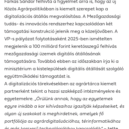
Farkas Sándor felhívta a figyelmet arra is, hogy az új
Közös Agrárpolitikában is kiemelt szerepet kap a
digitalizációs átállás megvalósítása. A Mezőgazdasági
tudás- és innovációs rendszerhez kapcsolódóan két
támogatási konstrukció jelenik meg a közeljövőben. A
VP-s pályázat folytatásaként 2025-ben ismételten
megjelenik a 100 milliárd forint keretösszegű felhívás
mezőgazdasági üzemek digitális átállásának
támogatására. Továbbá ebben az időszakban írja ki a
minisztérium a kistelepülések digitális átállását szolgáló
együttműködési támogatást is.
A digitalizációs törekvésekben az agrártárca kiemelt
partnerként tekint a hazai szakképző intézményekre és
egyetemekre.
„Örülünk annak, hogy az egyetemek
egyre inkább a kor kihívásaihoz igazítják képzéseiket, és
olyan új szakokat is meghirdetnek, amelyek fő
portfóliója az agrárdigitalizációhoz, térinformatikához
és más korszerű technológiákhoz kapcsolódik”
– tette