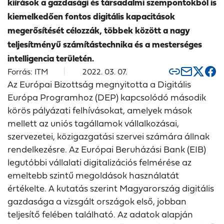
kiírások a gazdasági és társadalmi szempontokból is
kiemelkedően fontos digitális kapacitások
megerősítését célozzák, többek között a nagy
teljesítményű számítástechnika és a mesterséges
intelligencia területén.
Forrás: ITM
2022. 03. 07.
Az Európai Bizottság megnyitotta a Digitális
Európa Programhoz (DEP) kapcsolódó második
körös pályázati felhívásokat, amelyek mások
mellett az uniós tagállamok vállalkozásai,
szervezetei, közigazgatási szervei számára állnak
rendelkezésre. Az Európai Beruházási Bank (EIB)
legutóbbi vállalati digitalizációs felmérése az
emeltebb szintű megoldások használatát
értékelte. A kutatás szerint Magyarország digitális
gazdasága a vizsgált országok első, jobban
teljesítő felében található. Az adatok alapján