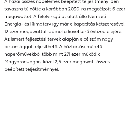
A hazai összes napelemes beépített teljesítmény idén
tavaszra túlnőtte a korábban 2030-ra megcélzott 6 ezer
megawattot. A felülvizsgálat alatt álló Nemzeti
Energia- és Klímaterv így már e kapacitás kétszeresével,
12 ezer megawattal számol a következő évtized elejére.
Az ismert fejlesztési tervek alapján e célszám nagy
biztonsággal teljesíthető. A háztartási méretű
naperőművekből több mint 271 ezer működik
Magyarországon, közel 2,5 ezer megawatt összes
beépített teljesítménnyel.