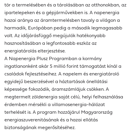
tör a termelésében és a tárolásában az otthonokban, az
ipartelepeken és a gépjárművekben is. A napenergia
hazai aránya az áramtermelésben tavaly a világon a
harmadik, Európában pedig a második legmagasabb
volt. Az időjárásfüggő megújulók hatékonyabb
hasznosításában a legfontosabb eszköz az
energiatárolás elterjesztése.
A Napenergia Plusz Programban a kormány
ingatlanonként akár 5 millió forint támogatást kínál a
családok fejlesztéseihez. A napelem és energiatároló
egyidejű beszerzésével a háztartások önellátási
képessége fokozódik, áramszámlájuk csökken. A
megtermelt zöldenergia saját célú, helyi felhasználása
érdemben mérsékli a villamosenergia-hálózat
terhelését is. A program hozzájárul Magyarország
energiaszuverenitásának és a hazai ellátás
biztonságának megerősítéséhez.