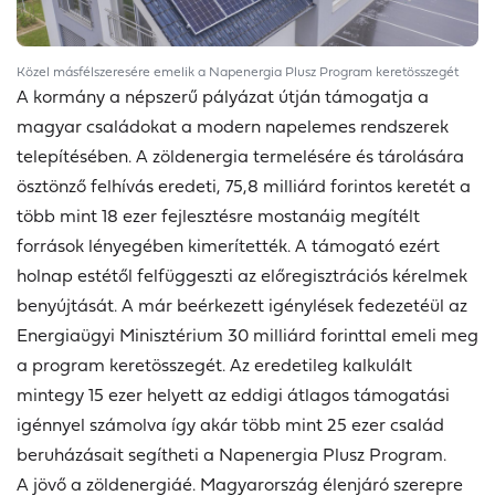
Közel másfélszeresére emelik a Napenergia Plusz Program keretösszegét
A kormány a népszerű pályázat útján támogatja a
magyar családokat a modern napelemes rendszerek
telepítésében. A zöldenergia termelésére és tárolására
ösztönző felhívás eredeti, 75,8 milliárd forintos keretét a
több mint 18 ezer fejlesztésre mostanáig megítélt
források lényegében kimerítették. A támogató ezért
holnap estétől felfüggeszti az előregisztrációs kérelmek
benyújtását. A már beérkezett igénylések fedezetéül az
Energiaügyi Minisztérium 30 milliárd forinttal emeli meg
a program keretösszegét. Az eredetileg kalkulált
mintegy 15 ezer helyett az eddigi átlagos támogatási
igénnyel számolva így akár több mint 25 ezer család
beruházásait segítheti a Napenergia Plusz Program.
A jövő a zöldenergiáé. Magyarország élenjáró szerepre