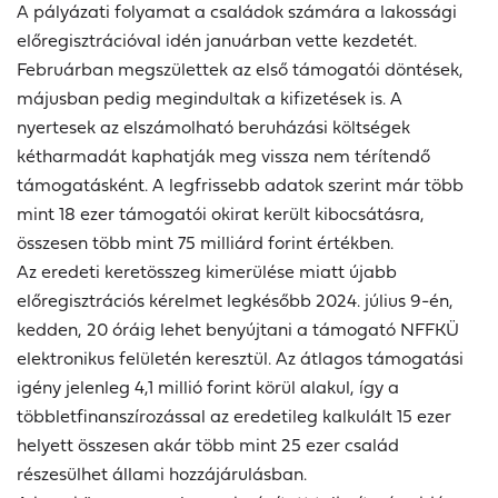
A pályázati folyamat a családok számára a lakossági
előregisztrációval idén januárban vette kezdetét.
Februárban megszülettek az első támogatói döntések,
májusban pedig megindultak a kifizetések is. A
nyertesek az elszámolható beruházási költségek
kétharmadát kaphatják meg vissza nem térítendő
támogatásként. A legfrissebb adatok szerint már több
mint 18 ezer támogatói okirat került kibocsátásra,
összesen több mint 75 milliárd forint értékben.
Az eredeti keretösszeg kimerülése miatt újabb
előregisztrációs kérelmet legkésőbb 2024. július 9-én,
kedden, 20 óráig lehet benyújtani a támogató NFFKÜ
elektronikus felületén keresztül. Az átlagos támogatási
igény jelenleg 4,1 millió forint körül alakul, így a
többletfinanszírozással az eredetileg kalkulált 15 ezer
helyett összesen akár több mint 25 ezer család
részesülhet állami hozzájárulásban.