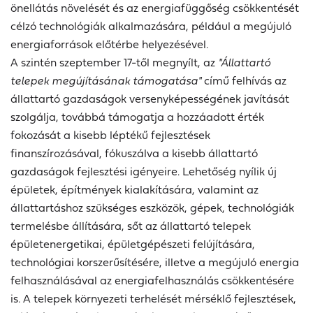
önellátás növelését és az energiafüggőség csökkentését
célzó technológiák alkalmazására, például a megújuló
energiaforrások előtérbe helyezésével.
A szintén szeptember 17-től megnyílt, az
"Állattartó
telepek megújításának támogatása"
című felhívás az
állattartó gazdaságok versenyképességének javítását
szolgálja, továbbá támogatja a hozzáadott érték
fokozását a kisebb léptékű fejlesztések
finanszírozásával, fókuszálva a kisebb állattartó
gazdaságok fejlesztési igényeire. Lehetőség nyílik új
épületek, építmények kialakítására, valamint az
állattartáshoz szükséges eszközök, gépek, technológiák
termelésbe állítására, sőt az állattartó telepek
épületenergetikai, épületgépészeti felújítására,
technológiai korszerűsítésére, illetve a megújuló energia
felhasználásával az energiafelhasználás csökkentésére
is. A telepek környezeti terhelését mérséklő fejlesztések,