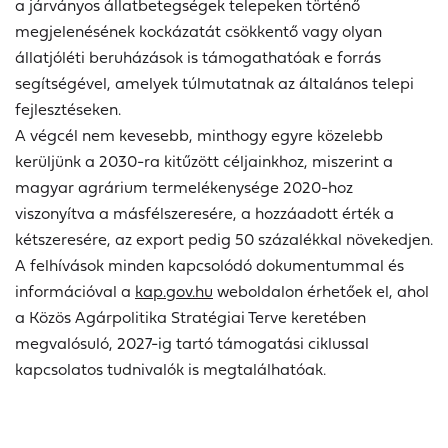
a járványos állatbetegségek telepeken történő
megjelenésének kockázatát csökkentő vagy olyan
állatjóléti beruházások is támogathatóak e forrás
segítségével, amelyek túlmutatnak az általános telepi
fejlesztéseken.
A végcél nem kevesebb, minthogy egyre közelebb
kerüljünk a 2030-ra kitűzött céljainkhoz, miszerint a
magyar agrárium termelékenysége 2020-hoz
viszonyítva a másfélszeresére, a hozzáadott érték a
kétszeresére, az export pedig 50 százalékkal növekedjen.
A felhívások minden kapcsolódó dokumentummal és
információval a
kap.gov.hu
weboldalon érhetőek el, ahol
a Közös Agárpolitika Stratégiai Terve keretében
megvalósuló, 2027-ig tartó támogatási ciklussal
kapcsolatos tudnivalók is megtalálhatóak.