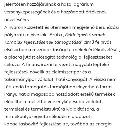
jelentősen hozzájárulnak a hazai agrárium
versenyképességének és a hozzáadott értékének
növeléséhez.
A nyáron közzétett és ütemesen megjelenő beruházási
pályázati felhívások közül a
„Feldolgozó üzemek
komplex fejlesztésének támogatása
” című felhívás
elsősorban a mezőgazdasági termékek értéknövelését,
a piacra jutást elősegítő technológiai fejlesztéseket
célozza. A finanszírozni tervezett nagyobb léptékű
fejlesztések növelik az élelmiszeripar és a
takarmányipar vállalati hatékonyságát. A vissza nem
térítendő támogatás formájában elnyerhető forrás
irányulhat a magasabb hozzáadott értékű termékek
előállítása mellett a versenyképesebb vállalati,
termelési és termékstruktúra kialakítására, a
termékpálya-együttműködésre alapozott
kapacitásbővítő fejlesztésekre, továbbá az energia-