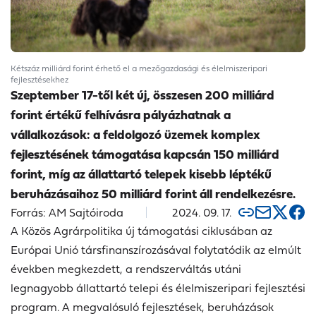
Kétszáz milliárd forint érhető el a mezőgazdasági és élelmiszeripari
fejlesztésekhez
Szeptember 17-től két új, összesen 200 milliárd
forint értékű felhívásra pályázhatnak a
vállalkozások: a feldolgozó üzemek komplex
fejlesztésének támogatása kapcsán 150 milliárd
forint, míg az állattartó telepek kisebb léptékű
beruházásaihoz 50 milliárd forint áll rendelkezésre.
Forrás: AM Sajtóiroda
2024. 09. 17.
A Közös Agrárpolitika új támogatási ciklusában az
Európai Unió társfinanszírozásával folytatódik az elmúlt
években megkezdett, a rendszerváltás utáni
legnagyobb állattartó telepi és élelmiszeripari fejlesztési
program. A megvalósuló fejlesztések, beruházások