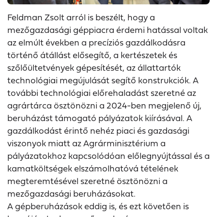
Feldman Zsolt arról is beszélt, hogy a
mezőgazdasági géppiacra érdemi hatással voltak
az elmúlt években a precíziós gazdálkodásra
történő átállást elősegítő, a kertészetek és
szőlőültetvények gépesítését, az állattartók
technológiai megújulását segítő konstrukciók. A
további technológiai előrehaladást szeretné az
agrártárca ösztönözni a 2024-ben megjelenő új,
beruházást támogató pályázatok kiírásával. A
gazdálkodást érintő nehéz piaci és gazdasági
viszonyok miatt az Agrárminisztérium a
pályázatokhoz kapcsolódóan előlegnyújtással és a
kamatköltségek elszámolhatóvá tételének
megteremtésével szeretné ösztönözni a
mezőgazdasági beruházásokat.
A gépberuházások eddig is, és ezt követően is