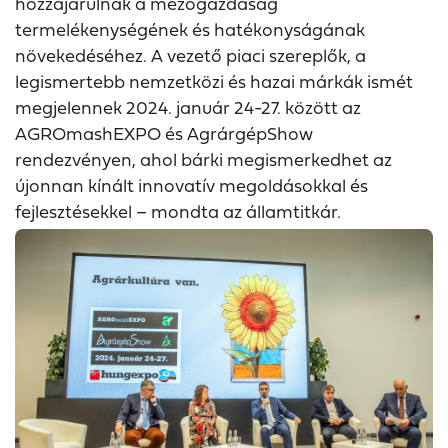
hozzájárulnak a mezőgazdaság
termelékenységének és hatékonyságának
növekedéséhez. A vezető piaci szereplők, a
legismertebb nemzetközi és hazai márkák ismét
megjelennek 2024. január 24-27. között az
AGROmashEXPO és AgrárgépShow
rendezvényen, ahol bárki megismerkedhet az
újonnan kínált innovatív megoldásokkal és
fejlesztésekkel – mondta az államtitkár.