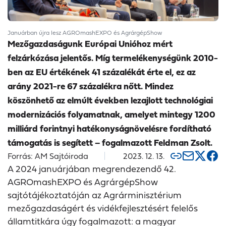
Januárban újra lesz AGROmashEXPO és AgrárgépShow
Mezőgazdaságunk Európai Unióhoz mért
felzárkózása jelentős. Míg termelékenységünk 2010-
ben az EU értékének 41 százalékát érte el, ez az
arány 2021-re 67 százalékra nőtt. Mindez
köszönhető az elmúlt években lezajlott technológiai
modernizációs folyamatnak, amelyet mintegy 1200
milliárd forintnyi hatékonyságnövelésre fordítható
támogatás is segített – fogalmazott Feldman Zsolt.
Forrás: AM Sajtóiroda
2023. 12. 13.
A 2024 januárjában megrendezendő 42.
AGROmashEXPO és AgrárgépShow
sajtótájékoztatóján az Agrárminisztérium
mezőgazdaságért és vidékfejlesztésért felelős
államtitkára úgy fogalmazott: a magyar