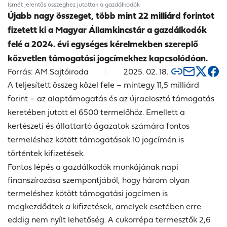
Ismét jelentős összeghez jutottak a gazdálkodók
Újabb nagy összeget, több mint 22 milliárd forintot
fizetett ki a Magyar Államkincstár a gazdálkodók
felé a 2024. évi egységes kérelmekben szereplő
közvetlen támogatási jogcímekhez kapcsolódóan.
Forrás: AM Sajtóiroda
2025. 02. 18.
A teljesített összeg közel fele – mintegy 11,5 milliárd
forint – az alaptámogatás és az újraelosztó támogatás
keretében jutott el 6500 termelőhöz. Emellett a
kertészeti és állattartó ágazatok számára fontos
termeléshez kötött támogatások 10 jogcímén is
történtek kifizetések.
Fontos lépés a gazdálkodók munkájának napi
finanszírozása szempontjából, hogy három olyan
termeléshez kötött támogatási jogcímen is
megkezdődtek a kifizetések, amelyek esetében erre
eddig nem nyílt lehetőség. A cukorrépa termesztők 2,6