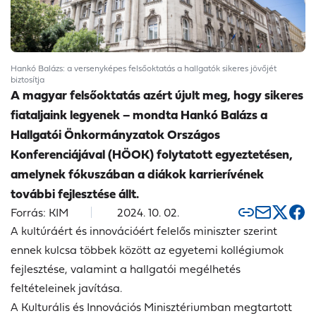
Hankó Balázs: a versenyképes felsőoktatás a hallgatók sikeres jövőjét
biztosítja
A magyar felsőoktatás azért újult meg, hogy sikeres
fiataljaink legyenek – mondta Hankó Balázs a
Hallgatói Önkormányzatok Országos
Konferenciájával (HÖOK) folytatott egyeztetésen,
amelynek fókuszában a diákok karrierívének
további fejlesztése állt.
Forrás: KIM
2024. 10. 02.
A kultúráért és innovációért felelős miniszter szerint
ennek kulcsa többek között az egyetemi kollégiumok
fejlesztése, valamint a hallgatói megélhetés
feltételeinek javítása.
A Kulturális és Innovációs Minisztériumban megtartott