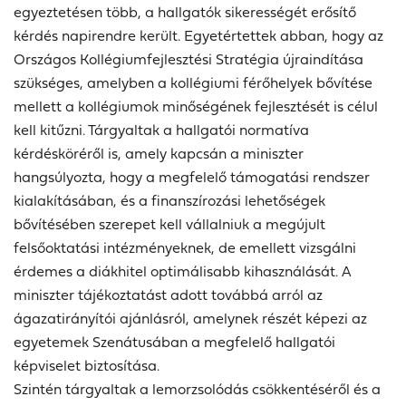
egyeztetésen több, a hallgatók sikerességét erősítő
kérdés napirendre került. Egyetértettek abban, hogy az
Országos Kollégiumfejlesztési Stratégia újraindítása
szükséges, amelyben a kollégiumi férőhelyek bővítése
mellett a kollégiumok minőségének fejlesztését is célul
kell kitűzni. Tárgyaltak a hallgatói normatíva
kérdésköréről is, amely kapcsán a miniszter
hangsúlyozta, hogy a megfelelő támogatási rendszer
kialakításában, és a finanszírozási lehetőségek
bővítésében szerepet kell vállalniuk a megújult
felsőoktatási intézményeknek, de emellett vizsgálni
érdemes a diákhitel optimálisabb kihasználását. A
miniszter tájékoztatást adott továbbá arról az
ágazatirányítói ajánlásról, amelynek részét képezi az
egyetemek Szenátusában a megfelelő hallgatói
képviselet biztosítása.
Szintén tárgyaltak a lemorzsolódás csökkentéséről és a