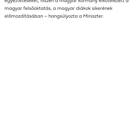
egyeztetéseket, hiszen a magyar kormány elkötelezett a
magyar felsőoktatás, a magyar diákok sikerének
előmozdításában – hangsúlyozta a Miniszter.