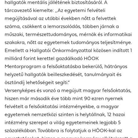
hallgatók mentális jóllétének biztosításáról. A
tárcavezető kiemelte: ,,Az egyetemi felvételi
megújításával az utóbbi években nőtt a felvettek
száma, csökkent a lemorzsolódás, többen járnak a
műszaki, természettudományos, mérnök és informatikai
szakokra, nőtt az egyetemek tudományos teljesítménye.
Emellett a Hallgatói Önkormányzattal közösen indított 1
milliárd forint kerettel gazdálkodó HÖOK
Mentorprogram a felsőoktatásba bekerülő, hátrányos
helyzetű hallgatók beilleszkedését, tanulmányait és
ösztöndíj lehetőségeit segíti.”
Versenyképes és vonzó a megújult magyar felsőoktatás,
hiszen már második éve több mint 90 ezren nyernek
felvételt a felsőoktatási intézményekbe, a magyar
egyetemek nemzetközi szinten is helytállnak, 12 hazai
intézmény szerepel a világ egyetemeinek legjobb 5
százalékában. Továbbra is folytatjuk a HÖOK-kal az