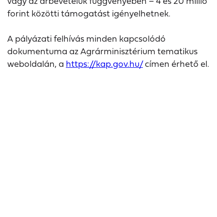
vagy az árbevételük függvényében – 4 és 20 millió
forint közötti támogatást igényelhetnek.
A pályázati felhívás minden kapcsolódó
dokumentuma az Agrárminisztérium tematikus
weboldalán, a
https://kap.gov.hu/
címen érhető el.