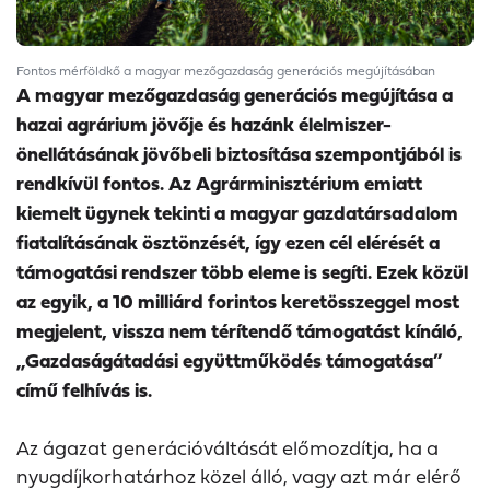
Fontos mérföldkő a magyar mezőgazdaság generációs megújításában
A magyar mezőgazdaság generációs megújítása a
hazai agrárium jövője és hazánk élelmiszer-
önellátásának jövőbeli biztosítása szempontjából is
rendkívül fontos. Az Agrárminisztérium emiatt
kiemelt ügynek tekinti a magyar gazdatársadalom
fiatalításának ösztönzését, így ezen cél elérését a
támogatási rendszer több eleme is segíti. Ezek közül
az egyik, a 10 milliárd forintos keretösszeggel most
megjelent, vissza nem térítendő támogatást kínáló,
„Gazdaságátadási együttműködés támogatása”
című felhívás is.
Az ágazat generációváltását előmozdítja, ha a
nyugdíjkorhatárhoz közel álló, vagy azt már elérő