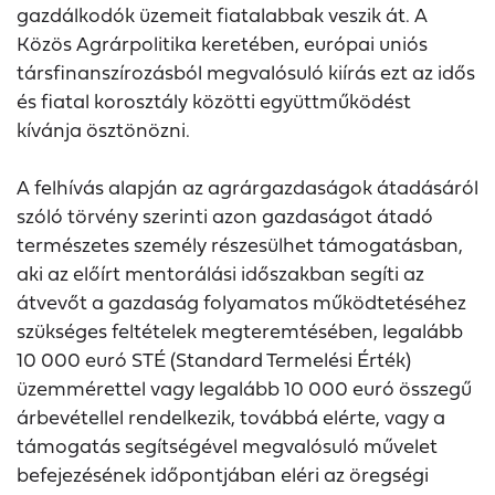
gazdálkodók üzemeit fiatalabbak veszik át. A
Közös Agrárpolitika keretében, európai uniós
társfinanszírozásból megvalósuló kiírás ezt az idős
és fiatal korosztály közötti együttműködést
kívánja ösztönözni.
A felhívás alapján az agrárgazdaságok átadásáról
szóló törvény szerinti azon gazdaságot átadó
természetes személy részesülhet támogatásban,
aki az előírt mentorálási időszakban segíti az
átvevőt a gazdaság folyamatos működtetéséhez
szükséges feltételek megteremtésében, legalább
10 000 euró STÉ (Standard Termelési Érték)
üzemmérettel vagy legalább 10 000 euró összegű
árbevétellel rendelkezik, továbbá elérte, vagy a
támogatás segítségével megvalósuló művelet
befejezésének időpontjában eléri az öregségi