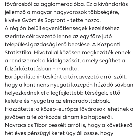
fővárosból az agglomerációba. Ez a kivándorlás
jellemző a magyar nagyvárosok többségére,
kivéve Győrt és Sopront - tette hozzá.
A régión belüli egyenlőtlenségek kezeléséhez
szerinte célravezető lenne az egy főre jutó
települési gazdasági erő becslése. A Központi
Statisztikai Hivatallal közösen megkezdték ennek
a rendszernek a kidolgozását, amely segíthet a
felzárkóztatásban - mondta.
Európai kitekintésként a tárcavezető arról szólt,
hogy a kontinens nyugati közepén húzódó sávban
helyezkednek el a legfejlettebb térségek, ettől
keletre és nyugatra az elmaradottabbak.
Hozzátette: a közép-európai fővárosok lehetnek a
jövőben a felzárkózási dinamika hajtóerői.
Navracsics Tibor beszélt arról is, hogy a következő
hét éves pénzügyi keret úgy áll össze, hogy