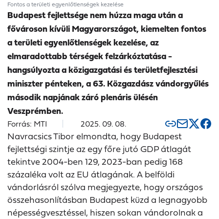
Fontos a területi egyenlőtlenségek kezelése
Budapest fejlettsége nem húzza maga után a
fővároson kívüli Magyarországot, kiemelten fontos
a területi egyenlőtlenségek kezelése, az
elmaradottabb térségek felzárkóztatása -
hangsúlyozta a közigazgatási és területfejlesztési
miniszter pénteken, a 63. Közgazdász vándorgyűlés
második napjának záró plenáris ülésén
Veszprémben.
Forrás: MTI
2025. 09. 08.
Navracsics Tibor elmondta, hogy Budapest
fejlettségi szintje az egy főre jutó GDP átlagát
tekintve 2004-ben 129, 2023-ban pedig 168
százaléka volt az EU átlagának. A belföldi
vándorlásról szólva megjegyezte, hogy országos
összehasonlításban Budapest küzd a legnagyobb
népességvesztéssel, hiszen sokan vándorolnak a